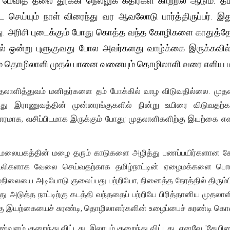
 மேவித் தலை தூக்கி நெல்லுக் கதிர்கள் காற்றில் ஆடும்.
செய்யும் நாள் விரைந்து வர ஆவலோடு பார்த்திருப்பர்.
ு. அரிசி புடைக்கும் போது கொத்த வந்த கோழிகளை காதுத்த
ாடல் ஒன்று புளுகுவது போல அவர்களது வாழ்க்கை இருக்கவ
ம் தொழிலாளி முதல் பானை வனையும் தொழிலாளி வரை எளிய மன
தலாளித்துவம் மனிதர்களை தம் போக்கில் வாழ விடுவதில்லை. மு
ளது இராணுவத்தின் முன்னரங்குகளில் நின்று உயிரை விடுவதற்க
ாக, வசிப்பிடமாக இருக்கும் போது; முதலாளிகளிற்கு இயற்கை என்ப
 மலையகத்தின் மழை தரும் காடுகளை அழித்து பணப்பயிர்களான கோப்
ூலிகளாக வேலை செய்வதற்காக தமிழ்நாட்டின் ஏழைமக்களை பொய
லையை அடியோடு குலைப்பது பற்றியோ, நினைத்த நேரத்தில் திரும்ப
து அடுத்த நாட்டிற்கு கடத்தி வந்ததைப் பற்றியே பிரித்தானிய முத
ு இயற்கையைச் சுரண்டி, தொழிலாளர்களின் உழைப்பைச் சுரண்டி கொள
மண்வளம் குறைந்து விட்டது, இலாபம் குறைந்து விட்டது. எனவே "தேய