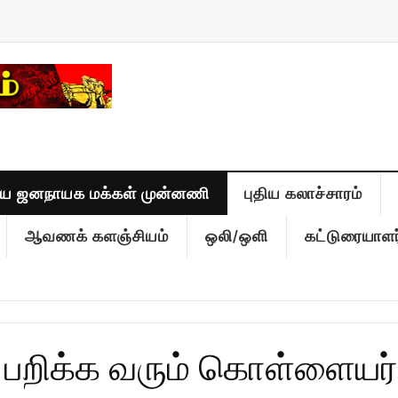
திய ஜனநாயக மக்கள் முன்னணி
புதிய கலாச்சாரம்
ஆவணக் களஞ்சியம்
ஒலி/ஒளி
கட்டுரையாளர
பறிக்க வரும் கொள்ளையர