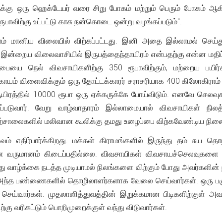
ளுக்கு ஒரு ஹெக்டேயர் வரை சிறு போகம் மற்றும் பெரும் போகம் 
ரூபாவிற்கு உட்பட்டு காசு நன்கொடை ஒன்று வழங்கப்படும்".
 மானிய விலையில் விற்கப்பட்டது. இனி அதை இல்லாமல் செய்து வர
 இன்றைய விலைவாசியில் இருபத்தைந்தாயிரம் என்பதற்கு என்ன மதிப்ப
ையை நெல் விவசாயிகளிற்கு 350 ரூபாவிற்கும், மற்றைய பயிர்கள்
ங்காயம் விளைவிக்கும் ஒரு தோட்டக்காரர் சராசரியாக 400 கிலோகிராம
ஆயிரத்தில் 10000 ரூபா ஒரு ஏக்கருக்கே போய்விடும். எனவே செ
படுவார். வேறு வாழ்வாதாரம் இல்லாமையால் விவசாயிகள் நிலத்த
ற்சாலைகளில் மலிவான கூலிக்கு தமது உழைப்பை விற்கவேண்டிய நிலைக
ம் எதிர்பார்க்கிறது. மக்கள் கிராமங்களில் இருந்து தம் சுய த
வருமானம் கிடைப்பதில்லை. விவசாயிகள் விவசாயச்செலவுகளை சமா
 வாழ்க்கை நடத்த முடியாமல் நிலங்களை விற்கும் போது அவர்களின் 
அந்த பண்ணைகளில் தொழிலாளர்களாக வேலை செய்வார்கள். ஒரு பகுதிய
ய்வார்கள். முதலாளித்துவத்தின் இறுக்கமான பிடிகளிற்குள் அவர்
ற்கு வரிகட்டும் பொறிமுறைக்குள் வந்து விடுவார்கள்.