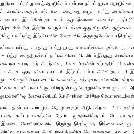
ிறுவிவசாயம், சிறுகைத்தொழில்கள் என்பன நட்டம் தரும் தொழில்
திக் கொள்கைகளும், மக்களின் பணத்தை ஊழல் செய்து கொள்ளையடி
 காரணமாக இருக்கின்றன. கடல் சூழ் இலங்கை கரைக்கு பதப்படுத
ஆழ்கடலில் சீன, இந்திய பெரும் கப்பல்கள் ஒரு சிறு மீன் குஞ்சைக் 
ிக்கும் நாட்டிற்கு இந்தியாவின் கேரளாவில் இருந்து தேங்காய் இறக்கு
ள்ளையடிப்பது போதாது என்று தமது சம்பளங்களை ஒவ்வொரு வருடமு
ர்த்தி வைத்திருக்கும் நாட்டில் விவசாயிகளிடம் இருந்து கொள்வனவு
கௌரவ சபாநாயகர் அவர்களே, விவசாயிகளின் உற்பத்திச் செலவினைய
ம்பா அரிசி ஒரு கிலோ ரூபா 50 இற்கும், சம்பா அரிசி ரூபா 41 இற
ரூபா 38 எனும் அடிப்படையில் நெல்லிற்கு உத்தரவாத விலையொன்ற
யினை சராசரியாக 65 ரூபாவிற்கு விற்கு பெற்றுக்கொள்ள முடியும்"
 மக்களிற்கு சேவை செய்யப் போகிறார்களாம் இந்த கொள்ளையர்கள்
னால் தான் விவசாயமும், தொழில்களும் அழிகின்றன. 1970 களில் ச
அமைத்த கூட்டரசாங்கத்தில் தேசிய முதலாளித்துவம் பொருளா
ி இல்லை, வெளிநாடுகளில் இருந்து இறக்குமதி இல்லை என்பது
் கட்சியின் வழக்கமான அரசியல்வாதிகளின் கொள்ளைகள் என்பன 