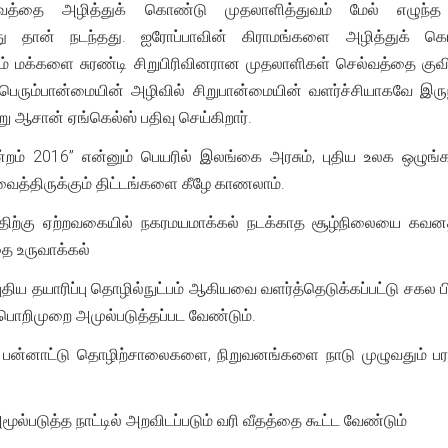
த்துவத்தை அழித்துக் கொண்டு முதலாளித்துவம் மேல் எழுந்த 
ு தான் நடந்தது. ஐரோப்பாவின் கிராமங்களை அழித்துக் கெ
ம் மக்களை சுரண்டி சிறுபிரிவினரான முதலாளிகள் செல்வத்தை குவித
பெரும்பான்மையின் அழிவில் சிறுபான்மையின் வளர்ச்சியாகவே இருந
ு ஆசான் ஏங்கெல்ஸ் பதிவு செய்கிறார்.
் 2016” என்னும் பெயரில் இலங்கை அரசும், புதிய உலக ஒழுங்கமைப
த்திருக்கும் திட்டங்களை கீழே காணலாம்.
திற்கு ஏற்றவகையில் நகரமயமாக்கல் நடக்காத சூழ்நிலையை கவனத
ை உருவாக்கல்
புதிய தயாரிப்பு தொழில்நுட்பம் ஆகியவை வளர்த்தெடுக்கப்பட்டு சக
பொறிமுறை அமுல்படுத்தப்பட வேண்டும்.
பன்னாட்டு தொழிற்சாலைகளை, நிறுவனங்களை நாடு முழுவதும் பரவல
ூல்படுத்த நாட்டில் அறவிடப்படும் வரி வீதத்தை கூட்ட வேண்டும்