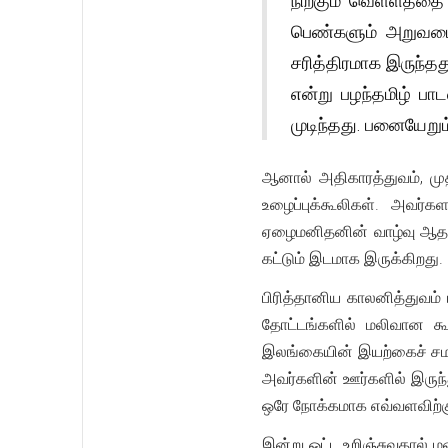
நிற்கும் வெள்ளத்தை
பெண்களும் அறுவடை 
சரித்திரமாக இருந்தத
என்று பழந்தமிழ் ப
முடிந்தது. பனையேறு
ஆனால் அதிகாரத்துவம், மு
உழைப்புக்கூலிகள். அவர்க
ஏழைமனிதனின் வாழ்வு ஆதாரம
கட்டும் இடமாக இருக்கிறது.
பிரித்தானிய காலனித்துவம்
தோட்டங்களில் மலிவான க
இலங்கையின் இயற்கைச் சமநி
அவர்களின் ஊர்களில் இருந்
ஒரே நோக்கமாக எவ்வளவிற்க
இன்று ஒட்ட உறிஞ்சுவதால் 