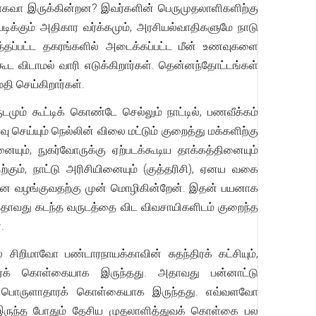
களாகவா இருக்கின்றன? இவர்களின் பெருமுதலாளிகளிற்கு
க்கும் அதிகார வர்க்கமும், அரசியல்வாதிகளுமே நாடு
்தப்பட்ட தகரங்களில் அடைக்கப்பட்ட மீன் உணவுகளை
கூட விடாமல் வாரி எடுக்கிறார்கள். தென்னந்தோட்டங்கள்
மதி செய்கிறார்கள்.
ம் கூட்டிக் கொண்டே செல்லும் நாட்டில், பணவீக்கம்
 செய்யும் நெல்லின் விலை மட்டும் குறைத்து மக்களிற்கு
ும், நுகர்வோருக்கு ஏற்படக்கூடிய தாக்கத்தினையும்
்கும், நாட்டு அரிசியினையும் (குத்தரிசி), ஏனய வகை
ினை வழங்குவதற்கு முன் மொழிகின்றேன். இதன் பயனாக
. அதாவது கடந்த வருடத்தை விட விவசாயிகளிடம் குறைந்த
.
ிறிமாவோ பண்டாரநாயக்காவின் சுதந்திரக் கட்சியும்,
தாரக் கொள்கையாக இருந்தது. அதாவது பன்னாட்டு
 பொருளாதாரக் கொள்கையாக இருந்தது. எவ்வளவோ
இருந்த போதும் தேசிய முதலாளித்துவக் கொள்கை பல