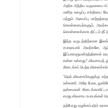
அதிக அந்நிய வருவாயை ஈட்
மனித உழைப்பு சக்தியை வேற
மற்றும் அமைப்பு மாற்றத்
கொள்ளையர்களும், அவர்
கொள்ளைக்காக திட்டம் தீட்ட
இந்த வருடத்திற்கான இலங்க
சபாநாயகர் அவர்களே, ஆட
இப்பாராளுமன்றத்தினால் உரம
என்ன உள்ளது? விவசாயத் துற
கிடைக்கப் பெற்ற விளைச்சல்
"நெல் விவசாயிகளுக்கு எந்
உள்ளனர். அதே போல, நுகர்வோ
நன்மைகள் கிடைக்காவிட்டா
எமது விவசாய உபாயங்கள் தொட
தற்போது வழங்கப்படும் உர