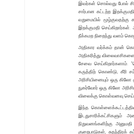
இவர்கள் சொல்வது போல் ச
சார்பான கட்டற்ற இறக்கும
வறுமையில் மூழ்குவதற்கு
இறக்குமதி செய்கிறார்கள். 
நீக்கமற நிறைந்து வளம் கொழ
அதிகார வர்க்கம் தான் கொ
அதிகரித்து விலைவாசிகளை உய
சேவை செய்கிறார்களாம். "
கருத்திற் கொண்டு, கீரி ச
அரிசியினையும் ஒரு கிலோ 
நுகர்வோர் ஒரு கிலோ அரிசி
விலைக்கு கொள்வனவு செய்து
இந்த கொள்ளைக்கூட்டத்தி
இடதுசாரிக்கட்சிகளும் 
நிறுவனங்களிற்கு அனுமத
குறைபாடுகள், சுதந்திரக