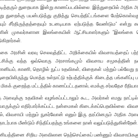
டித்தரும் துறையாக இன்று காணப்படவில்லை. இத்துறையில் அதிக அள
ு துறைக்கு பயன்படுத்து குறித்து செயற்திட்டங்களை மேற்கொள்வத
தையும் சீர்திருத்தத்தையும் உடனடியாக ஏற்படுத்த வேண்டும" என்
களின் முகவர்களான இலங்கையின் ஆட்சியாளர்களும் “இலங்கை ப
ுகிறார்கள்.
ை அரசின் வரவு செலவுத்திட்ட அறிக்கையில் விவசாயத்தைப் பற்றி 
்சிக்கு வந்த ஒவ்வொரு அரசாங்கமும் விவசாய சமூகத்தின் 
ானியம், காணி, தொழில் நுட்ப உதவிகள், விதைகள் மற்றும் பல்வேறு 
ையிலிருந்து மொத்த உள்நாட்டு உற்பத்திக்குக் கிடைத்த பங்களிப்பு ப
 மிகக் குறைந்த மட்டத்தில் காணப்பட்டதனால், எமக்கு சர்வதேச ரீதிய
த அளவுக்கு உதவிகள் வழங்கப்பட்டாலும் கூட, அவர்கள் எமது நாட்டி
ருக்கும் எதிர்பார்க்கப்பட்ட நன்மைகள் கிடைக்கப்பெறவில்லை. விவ
ல், விவசாயி மற்றும் நுகர்வோன் எனும் இரு தரப்பினரும் அதிக அ
ர்பாக மீண்டும் சிந்திப்பதற்கு உங்களை நான் வலுப்படுத்துகின்றேன்
மானியத்தினை சிறிய அளவிலான நெற்செய்கைப் பண்ணும் விவசாயிகளுக