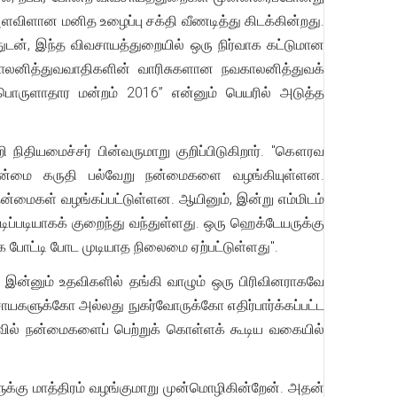
விளான மனித உழைப்பு சக்தி வீணடித்து கிடக்கின்றது.
ுடன், இந்த விவசாயத்துறையில் ஒரு நிர்வாக கட்டுமான
று காலனித்துவவாதிகளின் வாரிசுகளான நவகாலனித்துவக்
ொருளாதார மன்றம் 2016” என்னும் பெயரில் அடுத்த
நிதியமைச்சர் பின்வருமாறு குறிப்பிடுகிறார். "கௌரவ
நன்மை கருதி பல்வேறு நன்மைகளை வழங்கியுள்ளன.
நன்மைகள் வழங்கப்பட்டுள்ளன. ஆயினும், இன்று எம்மிடம்
டிப்படியாகக் குறைந்து வந்துள்ளது. ஒரு ஹெக்டேயருக்கு
ாக போட்டி போட முடியாத நிலைமை ஏற்பட்டுள்ளது".
ல் இன்னும் உதவிகளில் தங்கி வாழும் ஒரு பிரிவினராகவே
சாயகளுக்கோ அல்லது நுகர்வோருக்கோ எதிர்பார்க்கப்பட்ட
ளவில் நன்மைகளைப் பெற்றுக் கொள்ளக் கூடிய வகையில்
.
்கு மாத்திரம் வழங்குமாறு முன்மொழிகின்றேன். அதன்