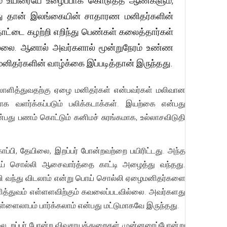
 தம் உயிரையே உழைப்பாக கொடுத்த ஆண்களும்,
 இது தான் இலங்கையின் சாதாரண மனிதர்களின்
ோட்டை கழற்றி எறிந்து பெண்கள் கலைத்தார்கள்
ில்லை. ஆனால் அவர்களால் மூன்றுநேரம் உண்ண
ிதர்களின் வாழ்க்கை இப்படித்தான் இருந்தது.
தலாளித்துவதற்கு ஏழை மனிதர்கள் என்பவர்கள் மலிவான
ாக வளர்க்கப்படும் பலிக்கடாக்கள். இயற்கை என்பது
து பணம் கொட்டும் கனிமச் சுரங்கமாக, உல்லாசவிடுதி
பி, தேயிலை, இறப்பர் போன்றவற்றை பயிரிட்டது. அந்த
் சொல்லி ஆசைவார்த்தை காட்டி அழைத்து வந்தது.
ி வந்து விடலாம் என்று பொய் சொல்லி ஏழைமனிதர்களை
லாளித்துவம் எள்ளளவிற்கும் கவலைப்படவில்லை. அவர்களது
்ளைலாபம் பார்க்கலாம் என்பது மட்டுமாகவே இருந்தது.
ிலை, றப்பர் போன்ற விவசாயத்துறைகள் முன்னரைப்போன்று