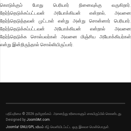
கொடுக்கும் போது பெரியார் நினைவுக்கு வருகிறார்.
தேர்ந்தெடுக்கப்பட்டவன் அயோக்கியன் என்றால், அவனை
தேர்ந்தெடுத்தவன் முட்டாள் என்று அன்று சொன்னார் பெரியார்.
தேர்ந்தெடுக்கப்பட்டவன் அயோக்கியன் என்றால் அவனை
தேர்ந்தெடுக்க சொல்பவர்கள் அவனை மிஞ்சிய அயோக்கியர்கள்
என்று இன்றிருந்தால் சொல்லியிருப்பார்.
பதிப்புரிமை © 2026 தமிழரங்கம். அனைத்து உரிமைகளும் கையிருப்பில் கொண்டது.
Designed by
JoomlArt.com
.
Joomla!
GNU/GPL உரிமம்
கீழ் வெளியிடப்பட்ட ஒரு இலவச மென்பொருள்.