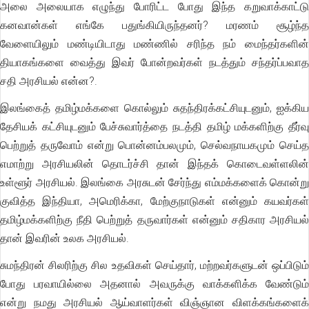
அலை அலையாக எழுந்து போரிட்ட போது இந்த கறுவாக்காட்டு
கனவான்கள் எங்கே பதுங்கியிருந்தனர்? மரணம் சூழ்ந்த
வேளையிலும் மண்டியிடாது மண்ணில் சரிந்த நம் மைந்தர்களின்
தியாகங்களை வைத்து இவர் போன்றவர்கள் நடத்தும் சந்தர்ப்பவாத
சதி அரசியல் என்ன?.
இலங்கைத் தமிழ்மக்களை கொல்லும் சுதந்திரக்கட்சியுடனும், ஐக்கிய
தேசியக் கட்சியுடனும் பேச்சுவார்த்தை நடத்தி தமிழ் மக்களிற்கு தீர்வு
பெற்றுத் தருவோம் என்று பொன்னம்பலமும், செல்வநாயகமும் செய்த
எமாற்று அரசியலின் தொடர்ச்சி தான் இந்தக் கொடைவள்ளலின்
உள்ளூர் அரசியல். இலங்கை அரசுடன் சேர்ந்து எம்மக்களைக் கொன்று
குவித்த இந்தியா, அமெரிக்கா, மேற்குநாடுகள் என்னும் கயவர்கள்
தமிழ்மக்களிற்கு நீதி பெற்றுத் தருவார்கள் என்னும் சதிகார அரசியல்
தான் இவரின் உலக அரசியல்.
சுமந்திரன் சிலரிற்கு சில உதவிகள் செய்தார், மற்றவர்களுடன் ஒப்பிடும்
போது பரவாயில்லை அதனால் அவருக்கு வாக்களிக்க வேண்டும்
என்று நமது அரசியல் ஆய்வாளர்கள் விஞ்ஞான விளக்கங்களைக்