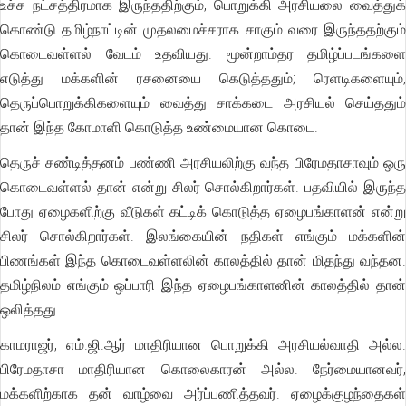
உச்ச நட்சத்திரமாக இருந்ததிற்கும், பொறுக்கி அரசியலை வைத்துக்
கொண்டு தமிழ்நாட்டின் முதலமைச்சராக சாகும் வரை இருந்ததற்கும்
கொடைவள்ளல் வேடம் உதவியது. மூன்றாம்தர தமிழ்ப்படங்களை
எடுத்து மக்களின் ரசனையை கெடுத்ததும்; ரெளடிகளையும்,
தெருப்பொறுக்கிகளையும் வைத்து சாக்கடை அரசியல் செய்ததும்
தான் இந்த கோமாளி கொடுத்த உண்மையான கொடை.
தெருச் சண்டித்தனம் பண்ணி அரசியலிற்கு வந்த பிரேமதாசாவும் ஒரு
கொடைவள்ளல் தான் என்று சிலர் சொல்கிறார்கள். பதவியில் இருந்த
போது ஏழைகளிற்கு வீடுகள் கட்டிக் கொடுத்த ஏழைபங்காளன் என்று
சிலர் சொல்கிறார்கள். இலங்கையின் நதிகள் எங்கும் மக்களின்
பிணங்கள் இந்த கொடைவள்ளலின் காலத்தில் தான் மிதந்து வந்தன.
தமிழ்நிலம் எங்கும் ஒப்பாரி இந்த ஏழைபங்காளனின் காலத்தில் தான்
ஒலித்தது.
காமராஜர், எம்.ஜி.ஆர் மாதிரியான பொறுக்கி அரசியல்வாதி அல்ல.
பிரேமதாசா மாதிரியான கொலைகாரன் அல்ல. நேர்மையானவர்,
மக்களிற்காக தன் வாழ்வை அர்ப்பணித்தவர். ஏழைக்குழந்தைகள்