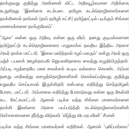
தாக்குவது குறித்து அண்ணன் விட்ட அறிவுபூர்வமான அறிக்கை
கூறுகிறது "இலங்கை கடல்படை தமிழக கடல்தொழிலாளர்களை
தாக்கினால் நாங்கள் (நாம் தமிழர் கட்சி) தமிழ்நாட்டில் படிக்கும் சிங்கள
மாணவர்களை தாக்குவோம்".
"ஆகா" என்ன ஒரு அறிவு, என்ன ஒரு வீரம். தனது குடிமக்களான
தமிழ்நாட்டு கடல்தொழிலாளரை பாதுகாக்க தவறிய இந்திய அரசை
அவர் தாக்க மாட்டார். "இலை மலர்ந்தால் ஈழம் மலரும்" என்று அவர் ஒரு
பஞ்ச் டயலாக் ஊழல்நாயகி ஜெயலலிதாவை வைத்து எழுதியிருந்தார்.
அப்படி ஈழத்தையே மலர வைக்கக் கூடிய வல்லமை கொண்ட அம்மா
தனது மாநிலத்து ஏழைத்தொழிலாளிகள் கொல்லப்படுவது குறித்து
எதுவுமே செய்யாமல் இருக்கிறார் என்பதை எதிர்த்து செந்தமிழன்
போராட மாட்டார். அம்மாவை எதிர்த்து போராடுவது என்ன ஒரு கேள்வி
கூட கேட்கமாட்டார். ஆனால் படிக்க வந்த சிங்கள மாணவர்களை
தாக்கி இலங்கை அரசை பயப்படுத்தி கடல்தொழிலாளர்களின்
பிரச்சனைகளை தீர்த்து விடுவார் "வீழ்ந்து விடாத வீரன்" சீமான்.
படிக்க வந்த சிங்கள மாணவர்கள் எதிரிகள். ஆனால் "புலிப்பார்வை"