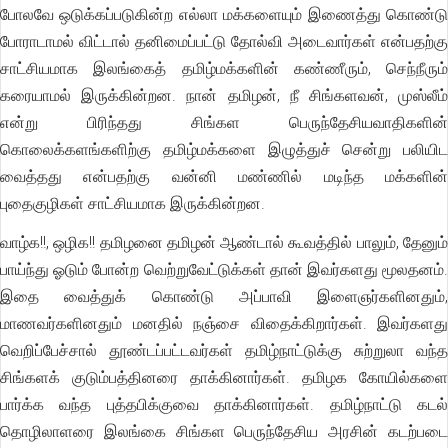
போலவே ஒடுக்கப்படுகின்ற எல்லா மக்களையும் இணைத்து கொண்டு
போராடாமல் விட்டால் தனிமைப்பட்டு தோல்வி அடைவார்கள் என்பதற்கு
சாட்சியமாக இலங்கைத் தமிழ்மக்களின் கண்ணீரும், செந்நீரும்
கரையாமல் இருக்கின்றன. நான் தமிழன், நீ சிங்களவன், முஸ்லீம்
என்று பிரிந்தது சிங்கள பெருந்தேசியவாதிகளின்
கொலைக்களங்களிற்கு தமிழ்மக்களை இழுத்துச் சென்று பலியிட
வைத்தது என்பதற்கு வன்னி மண்ணில் மடிந்த மக்களின்
புதைகுழிகள் சாட்சியமாக இருக்கின்றன.
வாழ்க!!, ஒழிக!! தமிழனை தமிழன் ஆண்டால் கூவத்தில் பாலும், தேனும்
பாய்ந்து ஓடும் போன்ற வெற்றுவேட்டுக்கள் தான் இவர்களது மூலதனம்.
இதை வைத்துக் கொண்டு அப்பாவி இளைஞர்களினதும்,
மாணவர்களினதும் மனதில் நஞ்சை விதைக்கிறார்கள். இவர்களது
வெறிப்பேச்சால் தூண்டப்பட்டவர்கள் தமிழ்நாட்டுக்கு சுற்றுலா வந்த
சிங்களக் குடும்பத்தினரை தாக்கினார்கள். தமிழக கோயில்களை
பார்க்க வந்த புத்தபிக்குவை தாக்கினார்கள். தமிழ்நாட்டு கடல்
தொழிலாளரை இலங்கை சிங்கள பெருந்தேசிய அரசின் கடற்படை