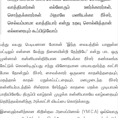
வாத்திமார்கள் எல்லோரும் ஊர்க்காரர்கள்,
சொந்தக்காரர்கள். அதாலே மணியக்கா ரீச்சர்,
செல்வம்மாமா வாத்தியார் என்று உறவு சொல்லித்தான்
எல்லாரையும் கூப்பிடுவோம்.
பத்து வயது பெடியனான மோகன் "இந்த வையத்தில் யானுள்ள
மட்டிலும் என்னை வேற்று நினைவின்றி தேற்றியே" என்று பாட ஒரு
முன்னாள் கன்னியாஸ்திரியான மணியக்கா ரீச்சர் கண்கலங்க
கேட்டுக் கொண்டிருப்பது சற்று வினோதமான மாயாயதார்த்த காட்சி
போல தோன்றும். ரீச்சர், சைவக்காரர் ஒருவரை காதலித்ததையும்,
மதத்தால் காதல் மறுக்கப்பட்டதையும், மனமுடைந்த ரீச்சர்
கன்னியர்மடத்தில் சிஸ்ரராக சேர்ந்தும் காதலை மறக்க முடியாமல்
பாதியிலேயே திரும்பி வாழ்நாள் முழுக்க கன்னியாகவே வாழ்வதையும்
தெரிந்தவர்களிற்கு அக்காட்சி வியப்பை கொடுக்காது.
இளைஞர்களிற்கான கிறிஸ்தவ அமைப்பினால் (Y.M.C.A) ஒவ்வொரு