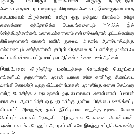
புதுவருட பிறப்பிற்கும் இராப்போசன விருந்து நடத்தப்படும்.
அமைப்புத்தான் புரட்டஸ்தாந்து கிறிஸ்தவ அமைப்பு, இளைஞர்கள் எந்த
சமயமாகவும் இருக்கலாம் என்று ஒரு தத்துவ விளக்கம் தந்து
சைவக்கார, கத்தோலிக்க பெடியங்களையும் Y.M.C.A இல்
சேர்த்திருந்தார்கள். உண்மைக்காரணம் என்னவென்றால் புரட்டஸ்தாந்து
கிறிஸ்தவர்கள் எங்கள் ஊரில் குறைவு. அதாலே ஆள்பொலிவுக்கு
எல்லாரையும் சேர்த்தார்கள். தமிழர் விடுதலை கூட்டணிக்கு முன்னமே
கூட்டணி விளையாட்டு காட்டின ஆட்கள் எங்கடை ஊர் ஆட்கள்.
இராப்போசன விருந்திற்கு மண்டபத்தை சோடிக்கும் பொறுப்பை
எங்களிடம் தருவார்கள். பலூன் வாங்க தந்த காசிற்கு சிகரட்டை
வாங்கி கொண்டு வந்து விட்டான் மோகன். பலூனிற்கு என்ன செய்வது
என்று யோசித்த போது நேசன் ஒரு யோசனை சொன்னான். "பலூன்
காசு கூட ஆனா பிரீதி ஒரு ரூபாயிற்கு மூன்று. பிரீதியை ஊதிக்கட்டி
விடலாம்". அவனுக்கு தான் இப்பிடியான குறுக்கு மூளை வேலை
செய்யும். லோகன் அதைவிட அற்புதமான யோசனை சொன்னான்.
"ஏண்டா வாங்க வேணும், அவரவர் வீட்டிலே இருந்து சுட்டுக் கொண்டு
வரலாம்" .