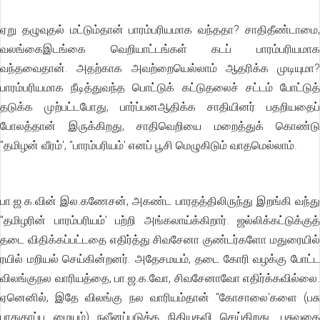
ஏறு தழுவுதல் மட்டும்தான் பாரம்பரியமாக வந்ததா? சாதிதீண்டாமை,
வலங்கைஇடங்கை வெறியாட்டங்கள் கடப் பாரம்பரியமாக
வந்தவைதான். அதற்காக அவற்றையெல்லாம் ஆதரிக்க முடியுமா?
பாரம்பரியமாக நீடித்துவந்த பொட்டுக் கட்டுதலைச் சட்டம் போட்டுத்
தடுக்க முற்பட்டபோது, பார்ப்பனஆதிக்க சாதியினர் பதறியதைப்
போலத்தான் இருக்கிறது, சாதிவெறியை மறைத்துக் கொண்டு
"தமிழன் வீரம்', "பாரம்பரியம்' எனப் பூசி மெழுகிடும் வாதமெல்லாம்.
பா.ஜ.க.வின் இல.கணேசன், அகண்ட பாரதத்திலிருந்து இறங்கி வந்து
"தமிழரின் பாரம்பரியம்' பற்றி அங்கலாய்க்கிறார். ஜல்லிக்கட்டுக்குத்
தடை விதிக்கப்பட்டதை எதிர்த்து சிவசேனா குண்டர்களோ மதுரையில்
ரயில் மறியல் செய்கின்றனர். அதேசமயம், தடை கோரி வழக்கு போட்ட
விலங்குநல வாரியத்தை, பா.ஜ.க.வோ, சிவசேனாவோ எதிர்க்கவில்லை.
ஏனெனில், இதே விலங்கு நல வாரியம்தான் "கோசாலை'களை (பசு
பாதுகாப்பு மையம்) நவீனப்படுத்த நிதியுதவி செய்கிறது. பசுவதை