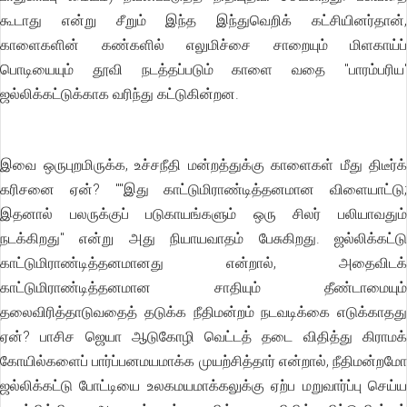
கூடாது என்று சீறும் இந்த இந்துவெறிக் கட்சியினர்தான்,
காளைகளின் கண்களில் எலுமிச்சை சாறையும் மிளகாய்ப்
பொடியையும் தூவி நடத்தப்படும் காளை வதை "பாரம்பரிய'
ஜல்லிக்கட்டுக்காக வரிந்து கட்டுகின்றன.
இவை ஒருபுறமிருக்க, உச்சநீதி மன்றத்துக்கு காளைகள் மீது திடீர்க்
கரிசனை ஏன்? ""இது காட்டுமிராண்டித்தனமான விளையாட்டு;
இதனால் பலருக்குப் படுகாயங்களும் ஒரு சிலர் பலியாவதும்
நடக்கிறது'' என்று அது நியாயவாதம் பேசுகிறது. ஜல்லிக்கட்டு
காட்டுமிராண்டித்தனமானது என்றால், அதைவிடக்
காட்டுமிராண்டித்தனமான சாதியும் தீண்டாமையும்
தலைவிரித்தாடுவதைத் தடுக்க நீதிமன்றம் நடவடிக்கை எடுக்காதது
ஏன்? பாசிச ஜெயா ஆடுகோழி வெட்டத் தடை விதித்து கிராமக்
கோயில்களைப் பார்ப்பனமயமாக்க முயற்சித்தார் என்றால், நீதிமன்றமோ
ஜல்லிக்கட்டு போட்டியை உலகமயமாக்கலுக்கு ஏற்ப மறுவார்ப்பு செய்ய