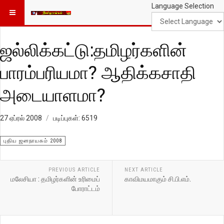
Language Selection
ஜல்லிக்கட்டு:தமிழர்களின்
பாரம்பரியமா? ஆதிக்கசாதி
அடையாளமா?
27 ஏப்ரல் 2008
படிப்புகள்: 6519
புதிய ஜனநாயகம் 2008
PREVIOUS ARTICLE
NEXT ARTICLE
மலேசியா : தமிழர்களின் உரிமைப்
காவிமயமாகும் சி.பி.எம்.
போராட்டம்