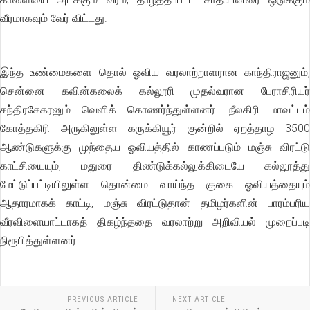
வீரமாகவும் வேர் விட்டது.
இந்த உண்மைகளை தொல் ஓவிய வரலாற்றாளரான காந்திராஜனும்,
சென்னை கவின்கலைக் கல்லூரி முதல்வரான பேராசிரியர்
சந்திரசேகரனும் வெளிக் கொணர்ந்துள்ளனர். நீலகிரி மாவட்டம்
கோத்தகிரி அருகிலுள்ள கருக்கியூர் குன்றில் ஏறத்தாழ 3500
ஆண்டுகளுக்கு முந்தைய ஓவியத்தில் காணப்படும் மஞ்சு விரட்டு
காட்சியையும், மதுரை திண்டுக்கல்லுக்கிடையே கல்லூத்து
மேட்டுப்பட்டியிலுள்ள தொன்மை வாய்ந்த குகை ஓவியத்தையும்
ஆதாரமாகக் காட்டி, மஞ்சு விரட்டுதான் தமிழர்களின் பாரம்பரிய
வீரவிளையாட்டாகத் திகழ்ந்ததை வரலாற்று அறிவியல் முறைப்படி
நிரூபித்துள்ளனர்.
PREVIOUS ARTICLE
NEXT ARTICLE