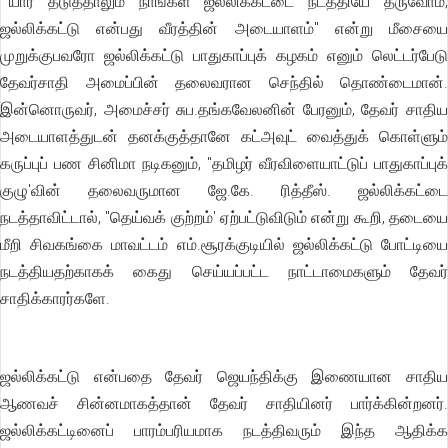
""யார் தடுத்தாலும் நாங்கள் ஜல்லிக்கட்டை நடத்தியே தீருவோம்;
ஜல்லிக்கட்டு என்பது வீரத்தின் அடையாளம்'' என்று மீசையை
முறுக்குபவரோ ஜல்லிக்கட்டு பாதுகாப்புக் கழகம் எனும் லெட்டர்பேடு
தேவர்சாதி அமைப்பின் தலைவரான செந்தில் தொண்டைமான்.
இன்னொருவர், அமைச்சர் சுப.தங்கவேலனின் பேரனும், தேவர் சாதிய
அடையாளத்துடன் தனக்குத்தானே கட்அவுட் வைத்துக் கொள்ளும்
கருப்புப் பண சினிமா நடிகனும், "தமிழர் வீரவிளையாட்டுப் பாதுகாப்புக்
குழு'வின் தலைவருமான ஜே.கே. ரித்தீஸ். ஜல்லிக்கட்டை
நடத்தாவிட்டால், "தெய்வக் குற்றம்' ஏற்பட்டுவிடும் என்று கூறி, தடையை
மீறி சிவகங்கை மாவட்டம் எம்.சூரக்குடியில் ஜல்லிக்கட்டு போட்டியை
நடத்தியதற்காகக் கைது செய்யப்பட்ட நாட்டாமைகளும் தேவர்
சாதிக்காரர்களே.
ஜல்லிக்கட்டு என்பதை தேவர் ஜெயந்திக்கு இணையான சாதிய
ஆணவச் சின்னமாகத்தான் தேவர் சாதியினர் பார்க்கின்றனர்.
ஜல்லிக்கட்டினைப் பாரம்பரியமாக நடத்திவரும் இந்த ஆதிக்க