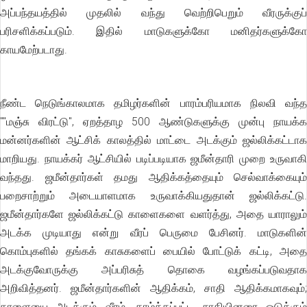
அப்பந்தயத்தில் முதலில் வந்து வெற்றிபெறும் வீரருக்குப்
பரிசளிக்கப்படும். இதில் மாடுகளுக்கோ மனிதர்களுக்கோ
காயமேற்படாது.
நீண்ட நெடுங்காலமாக தமிழர்களின் பாரம்பரியமாக நிலவி வந்த
""மஞ்சு விரட்டு'', ஏறத்தாழ 500 ஆண்டுகளுக்கு முன்பு நாயக்க
மன்னர்களின் ஆட்சிக் காலத்தில் மாட்டை அடக்கும் ஜல்லிக்கட்டாக
மாறியது. நாயக்கர் ஆட்சியில் படிப்படியாக ஜமீன்தாரி முறை உருவாகி
வந்தது. ஜமீன்தார்கள் தமது ஆதிக்கத்தையும் செல்வாக்கையும்
பறைசாற்றும் அடையாளமாக உருவாக்கியதுதான் ஜல்லிக்கட்டு.
ஜமீன்தார்களே ஜல்லிக்கட்டு காளைகளை வளர்த்து, அதை யாராலும்
அடக்க முடியாது என்று வீரப் பெருமை பேசினர். மாடுகளின்
கொம்புகளில் தங்கக் காசுகளைப் பையில் போட்டுக் கட்டி, அதை
அடக்குவோருக்கு அப்பரிசுத் தொகை வழங்கப்படுவதாக
அறிவித்தனர். ஜமீன்தார்களின் ஆதிக்கம், சாதி ஆதிக்கமாகவும்;
காளையை அடக்கும் வீரம், தாழ்த்தப்பட்ட சாதியினரை ஒடுக்கும்