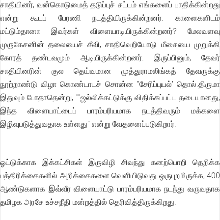
சாதியினர், வன்கொடுமைத் தடுப்புச் சட்டம் எங்களைப் பாதிக்கின்றது
என்று கூடப் பேரணி நடத்தியிருக்கின்றனர். காளைகளிடம்
மட்டும்தானா இவர்கள் விளையாடியிருக்கின்றனர்? மேலவளவு
முருகேசனின் தலையைச் சீவி, சாதிவெறியோடு மீசையை முறுக்கி
கோரத் தண்டவமும் ஆடியிருக்கின்றனர். இருப்பினும், தேவர்
சாதியினரின் குல தெய்வமான முத்துராமலிங்கத் தேவருக்கு
நூற்றாண்டு விழா கொண்டாடச் சொன்ன "சேரிப்புயல்' தொல்.திருமா
இதுவும் போதாதென்று, ""ஜல்லிக்கட்டுக்கு விதிக்கப்பட்ட தடையானது,
இந்த விளையாட்டைப் பாரம்பரியமாக நடத்திவரும் மக்களை
இழிவுபடுத்துவதாக உள்ளது'' என்று வேதனைப்படுகிறார்.
ஓட்டுக்காக இக்கட்சிகள் இருவிழி சிவந்து கனற்பொறி தெறிக்க
பத்திரிக்கைகளில் அறிக்கைகளை வெளியிடுவது ஒருபுறமிருக்க, 400
ஆண்டுகளாக இவ்வீர விளையாட்டு பாரம்பரியமாக நடந்து வருவதாக
தமிழக அரசே உச்சநீதி மன்றத்தில் தெரிவித்திருக்கிறது.