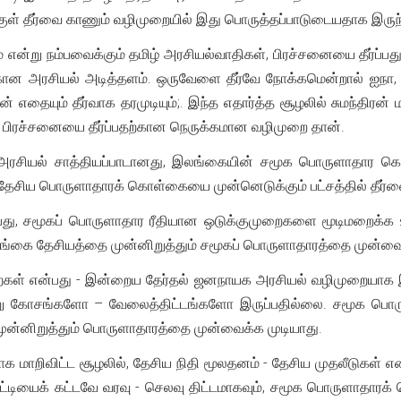
குள் தீர்வை காணும் வழிமுறையில் இது பொருத்தப்பாடுடையதாக இருந்
தரும் என்று நம்பவைக்கும் தமிழ் அரசியல்வாதிகள், பிரச்சனையை தீர்
்கான அரசியல் அடித்தளம். ஒருவேளை தீர்வே நோக்கமென்றால் ஐநா, 
ான் எதையும் தீர்வாக தரமுடியும்;. இந்த எதார்த்த சூழலில் சுமந்திர
து - பிரச்சனையை தீர்ப்பதற்கான நெருக்கமான வழிமுறை தான்.
ான அரசியல் சாத்தியப்பாடானது, இலங்கையின் சமூக பொருளாதார 
் தேசிய பொருளாதாரக் கொள்கையை முன்னெடுக்கும் பட்சத்தில் தீர
ு, சமூகப் பொருளாதார ரீதியான ஒடுக்குமுறைகளை மூடிமறைக்க உர
கை தேசியத்தை முன்னிறுத்தும் சமூகப் பொருளாதாரத்தை முன்வைக்கும் 
ைகள் என்பது - இன்றைய தேர்தல் ஜனநாயக அரசியல் வழிமுறையாக இரு
ு கோசங்களோ – வேலைத்திட்டங்களோ இருப்பதில்லை. சமூக பொருள
ன்னிறுத்தும் பொருளாதாரத்தை முன்வைக்க முடியாது.
க மாறிவிட்ட சூழலில், தேசிய நிதி மூலதனம் - தேசிய முதலீடுகள் எ
டியைக் கட்டவே வரவு - செலவு திட்டமாகவும், சமூக பொருளாதாரக் 