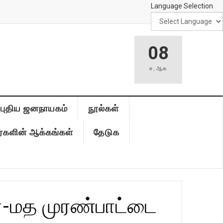
Language Selection
08
ச
,
ஆக
புதிய ஜனநாயகம்
நூல்கள்
்களின் ஆக்கங்கள்
தேடுக
இன-மத முரண்பாட்டை