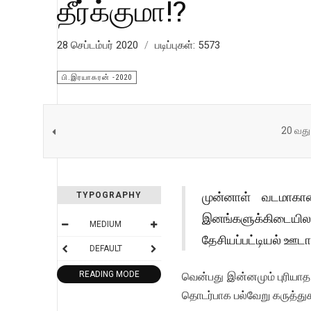
தீர்க்குமா!?
28 செப்டம்பர் 2020
படிப்புகள்: 5573
பி.இரயாகரன் -2020
20 வது 
முன்னாள் வடமாகாண
TYPOGRAPHY
இனங்களுக்கிடையிலா
MEDIUM
தேசியப்பட்டியல் ஊட
DEFAULT
READING MODE
வென்பது இன்னமும் புரியாத
தொடர்பாக பல்வேறு கருத்துகள