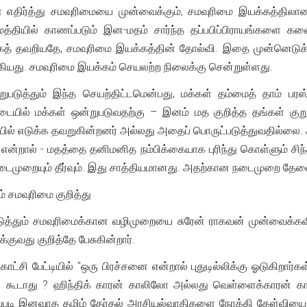
ிர்த்து சமவுரிமையை முன்வைக்கும், சமவுரிமை இயக்கத்திலான 
 மத்தியில் காணப்படும் இன-மதம் சார்ந்த தப்பபிப்பிராயங்களை க
த் தவறியதே, சமவுரிமை இயக்கத்தின் தோல்வி. இதை முன்னெடுக்க
கியது. சமவுரிமை இயக்கம் செயலற்ற நிலைக்கு சென்றுள்ளது.
ுபடுத்தும் இந்த செயற்திட்டமென்பது, மக்கள் தம்மைத் தாம் பரஸ்
படையில் மக்கள் ஒன்றுபடுவதற்கு – இனம் மத குறித்த தங்கள் 
ல் எடுக்க தவறுகின்றனர் அல்லது அதைப் பொருட்படுத்துவதில்லை. 
ம் என்றால் - மதத்தை தனிமனித நம்பிக்கையாக புரிந்து கொள்ளும் 
த நடைமுறையும் தீர்வும். இது சாத்தியமானது. அதற்கான நடைமுறை தேவ
் சமவுரிமை குறித்து
படுத்தும் சமவுரிமைக்கான வழிமுறையை சுரேன் ராகவன் முன்வைக்கவ
்குவது குறித்தே பேசுகின்றார்.
 பேட்டியில் "ஒரு பிரச்சனை என்றால் புதுடில்லிக்கு ஓடுகிறார்கள
்க்க கூடாது ? ஹிந்திக் காரன் காலிலோ அல்லது வெள்ளைக்காரன் க
 இப்படி இனவாத தமிழ் தேர்தல் அரசியல்வாதிகளை நோக்கி கேள்வியை எழ