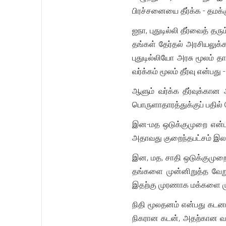
பிரச்சனையை தீர்க்க - தமக்
ஐநா, புதுடில்லி தீர்வைத் 
தங்கள் தேர்தல் அரசியலுக
புதுடில்லியோ அரசு மூலம் த
வர்க்கம் மூலம் தீர்வு என்ப
ஆளும் வர்க்க தீர்வுக்க
பொருளாதாரத்துக்குப் பதில
இன-மத ஒடுக்குமுறை என்பத
அதாவது குறைந்தபட்சம் இலங்
இன, மத, சாதி ஒடுக்குமுற
தங்களை முன்னிறுத்த வேற
இதற்கு முரணாக மக்களை மு
நிதி மூலதனம் என்பது கடனா
நிகரான கடன், அதற்கான வட்