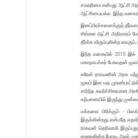
சமவுரிமை என்பது ஆட்சி அத
ஆட்சியையல்ல. இந்த வகையில
இனப்பிரச்சனைக்குத் தீர்
சிங்கள ஆட்சி அதிகாரம் போ
தீர்க்க விரும்புகின்ற எவரும்
இந்த வகையில் 2015 இல் யூ
மகாநாயக்கர் பேசுவதன் மூலம் த
சுரேன் ராகவனின் அரசு மற்
மூலம் இன-மத முரண்பாட்டுக்க
சார்ந்த கவர்ச்சிகரமான அரச
கற்பனையில் இருந்து முன்வைக
மக்களை பிரிக்கும் - ப
இருக்கின்றது என்பதே எதார்
ராகவன் தெரிவாகி இருப்பது
காணுகின்ற போது, அவர் முன