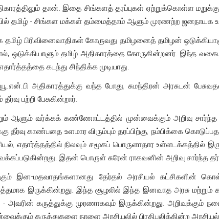
ிகாரத்திலும் தான். இதை சிங்களத் தரப்புகள் ஏற்றுக்கொள்ள மறுக்
் தமிழ் - சிங்கள மக்கள் தம்மைத்தாம் ஆளும் முரணற்ற ஜனநாயக உரி
வாக தமிழ் பிரிவினைவாதிகள் கோருவது தமிழனைத் தமிழன் ஒடுக்கிய
ல், ஒடுக்கியாளும் தமிழ் அதிகாரத்தை கோருகின்றனர். இந்த வகைய
, எதார்த்தத்தை கடந்து சிந்திக்க முடியாது.
.என்.பி அதிகாரத்துக்கு வந்த போது, சுமந்திரன் அரசுடன் பேசுவத
ீர்வு பற்றி பேசுகின்றார்.
றும் ஆளும் வர்க்கக் கண்ணோட்டத்தில் முன்வைக்கும் அறிவு சார்ந்
ு தீர்வு காண்பதை உளமார விரும்பும் தரப்பிற்கு, நம்பிக்கை கொடுப்ப
ியல், எதார்த்தத்தில் நிலவும் சமூகப் பொருளாதார உள்ளடக்கத்தில் இ
்கப்படுகின்றது. இதன் பொருள் சுரேன் ராகவனின் அறிவு சார்ந்த தர்க்
ிளக்கும் இன-மதவாதங்களானது தேர்தல் அரசியல் கட்சிகளின் 
த்தமாக இருக்கின்றது. இந்த சூழலில் இந்த இனவாத அரசு மற்றும் கட்
 - அவரின் கருத்துக்கு முரணாகவும் இருக்கின்றது. அறிவுக்கும் 
்வைக்கும் கருத்துகளை நாளை அரசியலில் பிரதிபலிக்கின்ற அரசியல்