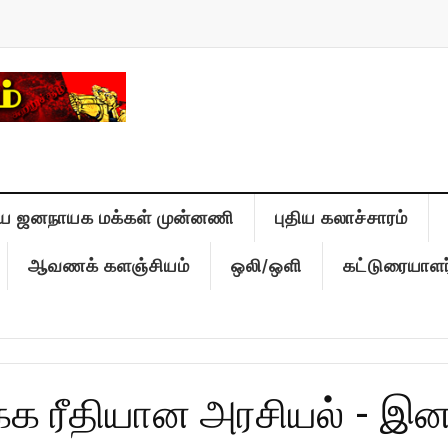
ிய ஜனநாயக மக்கள் முன்னணி
புதிய கலாச்சாரம்
ஆவணக் களஞ்சியம்
ஒலி/ஒளி
கட்டுரையாளர
்க்க ரீதியான அரசியல் - 