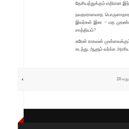
தேசியத்துக்கும் எதிரான 
நவதாராளவாத பொருளாதாரத்
இவர்கள் இன – மத முரண்பா
சாத்தியம்?
சுரேன் ராகவன் முன்வைக்கு
கடந்து, ஆளும் வர்க்க அரசியல
20 வது 