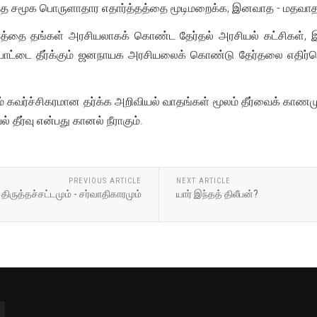
இந்த சமூக பொருளாதார எதார்த்தத்தை மூடிமறைக்க, இனவாத - மதவாத
தை தங்கள் அரசியலாகக் கொண்ட தேர்தல் அரசியல் கட்சிகள், இ
ட்டை தீர்க்கும் ஜனநாயக அரசியலைக் கொண்டு தேர்தலை எதிர்கொள்
ம் கவர்ச்சிகரமான தர்க்க அறிவியல் வாதங்கள் மூலம் தீர்வைக் காண
் தீர்வு என்பது கானல் நீராகும்.
PREVIOUS ARTICLE
NEXT ARTICLE
திருத்தச்சட்டமும் - சர்வாதிகாரமும்
யார் இந்தத் திலீபன்?