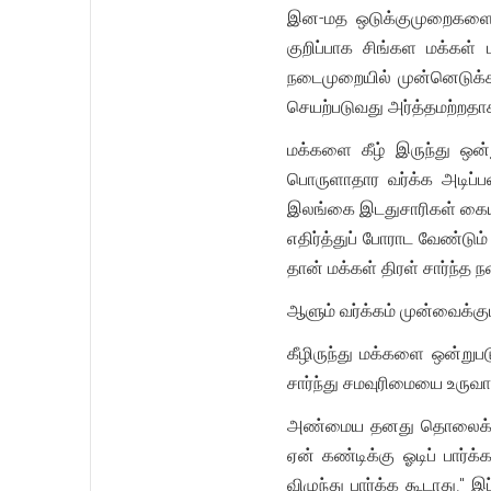
இன-மத ஒடுக்குமுறைகளை எத
குறிப்பாக சிங்கள மக்கள்
நடைமுறையில் முன்னெடுக்க
செயற்படுவது அர்த்தமற்றதா
மக்களை கீழ் இருந்து ஒன்ற
பொருளாதார வர்க்க அடிப்
இலங்கை இடதுசாரிகள் கையி
எதிர்த்துப் போராட வேண்டு
தான் மக்கள் திரள் சார்ந்
ஆளும் வர்க்கம் முன்வைக்கும
கீழிருந்து மக்களை ஒன்று
சார்ந்து சமவுரிமையை உருவாக
அண்மைய தனது தொலைக்காட்சி
ஏன் கண்டிக்கு ஓடிப் பார
விழுந்து பார்க்க கூடாது."