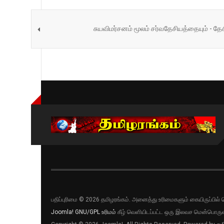
சுயவிமர்சனம் மூலம் சர்வதேசியத்தையும் - த
பதிப்புரிமை © 2026 தமிழரங்கம். அனைத்து உரிமைகளும் கையிருப்பி
Joomla!
GNU/GPL உரிமம்
கீழ் வெளியிடப்பட்ட ஒரு இலவச மென்பொருள