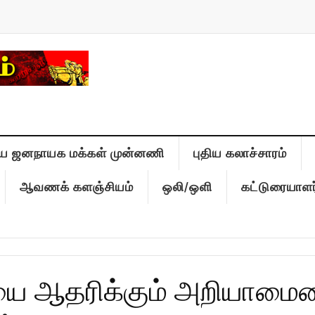
ிய ஜனநாயக மக்கள் முன்னணி
புதிய கலாச்சாரம்
ஆவணக் களஞ்சியம்
ஒலி/ஒளி
கட்டுரையாளர
ை ஆதரிக்கும் அறியாமையை