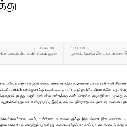
த்து
PREVIOUS ARTICLE
NEXT ARTICLE
ேசியத்தையும் விளங்கிக் கொள்ளுதல்
முஸ்லிம் தேசிய இனம் வளர்வதை இஸ
த்து பாரிஸ் மகாஜன பழைய மாணவர் சங்கம் நடத்திய கருத்தரங்கு மற்றும் வானொலி விவாதமானது
், தனியார் கல்விமுறைக்கு உதவக் கூடாது என்ற கருத்து, இந்த விவாதத்தின் கருப் பொருளா
்விமுறையில் நடந்து வரும் தனியார்மயமாக்கத்தை கண்டுகொள்ள முடிவதில்லை அல்லது க
ும், ஆதரிக்கின்றதுமான போக்குகளும், இதற்கு அப்பால் தர்க்;கரீதியாக தனியார் கல்வ
கோடிக்கணக்கான பணம், சமச்சீரான பாடசாலைகளுக்கு இடையிலான இடைவெளியை அதிகப
அதிகமாக்கவுமே பயன்படுத்தப்படுகின்றது. அனைவருக்கும் சம வாய்ப்பும், சம கல்வியும