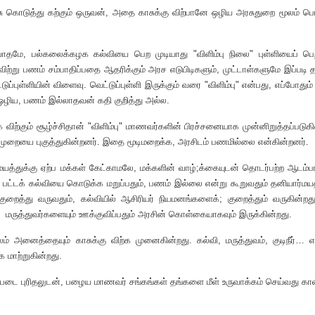
சு கொடுத்து கற்கும் ஒருவன், அதை காசுக்கு விற்பானே ஒழிய அரசுதுறை மூலம் ப
ாதமே, பல்கலைக்கழக கல்வியை பெற முடியாது "விளிம்பு நிலை" புள்ளியைப் பெற
ற்று பணம் சம்பாதிப்பதை ஆதரிக்கும் அரச எடுபிடிகளும், முட்டாள்களுமே இப்படி தர்க்
ப்புள்ளியின் விளைவு. வெட்டுப்புள்ளி இருக்கும் வரை "விளிம்பு" என்பது, எப்போதும்
ே ஒழிய, பணம் இல்லாதவன் கதி குறித்து அல்ல.
ிற்கும் சூழ்ச்சிதான் "விளிம்பு" மாணவர்களின் பிரச்சனையாக முன்னிறுத்தப்பட
 முறையை புகுத்துகின்றனர். இதை மூடிமறைக்க, அரசிடம் பணமில்லை என்கின்றனர்.
ர்மயத்துக்கு ஏற்ப மக்கள் கேட்காமலே, மக்களின் வாழ்;க்கையுடன் தொடர்பற்ற ஆ
்டக் கல்வியை கொடுக்க மறுப்பதும், பணம் இல்லை என்று கூறுவதும் தனியார்மயத்த
் குறைத்து வருவதும், கல்வியில் ஆசிரியர் நியமனங்களைக்; குறைத்தும் வருகி
், மருத்துவர்களையும் ஊக்குவிப்பதும் அரசின் கொள்கையாகவும் இருக்கின்றது.
ம் அனைத்தையும் காசுக்கு விற்க முனைகின்றது. கல்வி, மருத்துவம், குடிநீர
 மாற்றுகின்றது.
படை புரிதலுடன், பழைய மாணவர் சங்கங்கள் தங்களை மீள் உருவாக்கம் செய்வது கால