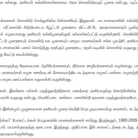
ை உள்ளது. தனியார் கல்விகொள்கையை அரசு கொண்டுவரும் முறை என்பது, படிப்ப
மாணவர்களைக் கொண்டு செல்லுகின்ற பின்னணியும் இதுதான். பாடசாலைகளின் கல்வி
தி, பரீட்சையில் சித்தியடைய ரீயூட்டரி முறையை திட்டமிட்டே நவதாராளவாதம் முன்
 சமூகமானது தனியார் கல்விமுறைக்குள் உள்வாங்கப்பட்டு வருகின்றனர். வெளியில் 
்டரி முறையைக் கொண்டு வர முனையும் பழைய மாணவர்கள் சங்க முயற்சி, தனியார்
பாடசாலையில் பணம் கொடுத்து கறக்கும் முறையை, உதவி வடிவில் கொண்டு வருவது
து வேட்டு வைக்கின்றது.
களுக்கு தேவையான ஆசிரியர்களையும், நிர்வாக ஊழியர்களையும் வழங்காது, பாடச
- மாணவர்கள் சமூக உணர்வுடன் சேவையாற்றிய கடந்தகால சமூகப் பண்பை சமூகத்தில் இ
ற சமூக மனப்பாங்கை உருவாக்கி வருகின்றது.
்கள். இலங்கை மக்கள் மருத்துவத்திற்காக பணத்தை தனியாருக்கு கொடுக்கின்ற
் மயமாகி வருவது என்பது, வெளிப்படை உண்மை. பணமின்றி தரமான மருத்துவத்தையோ
ில் இன்னமும் முழுமையான தனியார் முறை வெற்றி பெற முடியாமைக்கு காரணம், கடந்த
"வர்க்கப்" போராட்டங்கள் பெருமளவில் மாணவர்களைச் சார்ந்து இருந்ததும், 198
 தனியார் மயமாக்குவதற்கு தடையாக இருந்தது. குறிப்பான இக் காலகட்டத்தை கடந்து
தாமதமாக்குகின்றது.