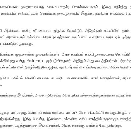
லகளாவிலான நவதாராளவாத உலகமயமாதல்; கொள்கையாகும். இதை எதிர்த்து நடக
 உலக வங்கியின் தனியார்மயக் கொள்கை நடைமுறையில் இருக்க, தனியார் கல்வியை ந
 அடிப்படை மனித உரி;மையாக இருக்க வேண்டும். அதேநேரம் கல்வியின் தரம
ன" அனைவரும் கல்வியை தொடர்வதற்கான அடிப்படை வசதியை அரசு ஏற்படுத்தவேண
யப்படுத்த முடியாது.
ம் போக்கை மூடிமறைக்க முனைகின்றனர். அரசு தனியார் கல்விமுறைமையை கொண்டு 
்கின்றது என்று சிலர் காட்ட முற்படுகின்றனர். அதிலும் அது வைத்தியர்கள் பற்றாக
ியல் கட்சிகளின் நிகழ்ச்சிநிரலே ஒழிய, தனியார் கல்வி என்பதே உண்மை அல்ல போலி 
பொய் விம்பம். வெளிப்படையாக பல பெரிய பாடசாலைகளில் பணம் கொடுக்காமல், அப்பாடச
ு.
பற்றாக்குறை இருந்தால், அதை ஈடுசெய்ய அரசு புதிய பல்கலைக்கழகங்களை உருவாக்க
குறை என்பதற்கு பின்னால் உள்ள உண்மை என்ன? அரசு திட்டமிட்டு ஊக்குவிக்கும் த
ை ஏற்படுகின்றது. இதே போன்று இலங்கை மக்களின் வரிப்பணத்தில் உருவாகும் வைத
க்கான மருத்துவத்தை இல்லாதாக்கி, அதை காசுக்கு வாங்கக் கோருகின்றது.