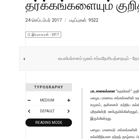
தர்க்கங்களையும் குறி
24 செப்டம்பர் 2017
படிப்புகள்: 9522
பி.இரயாகரன் -2017
சுயவிமர்சனம் மூலம் சர்வதேசியத்தையும் - த
TYPOGRAPHY
பாடசாலைக்கான
"உதவிகள்" குறி
பழைய மாணவ சங்கங்களின் உதவிகள
MEDIUM
சமூகம், தன்னைச் சுற்றிய கல
DEFAULT
புரிதலின்றி ஊக்குவிக்கின்றத
இருக்கின்றது.
READING MODE
பழைய மாணவர் சங்கங்களின் 
கல்விரீதியான ஏற்றத் தாழ்வை 