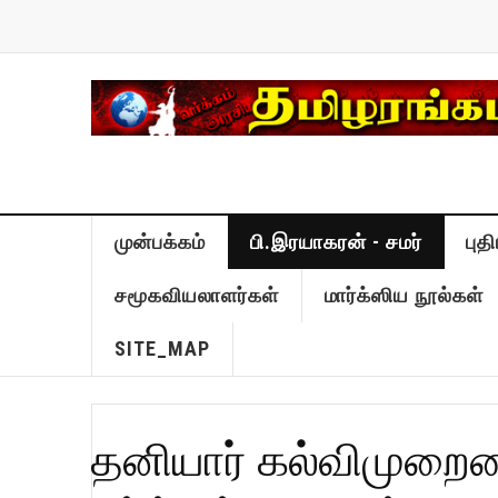
முன்பக்கம்
பி.இரயாகரன் - சமர்
புத
சமூகவியலாளர்கள்
மார்க்ஸிய நூல்கள்
SITE_MAP
தனியார் கல்விமுறைய