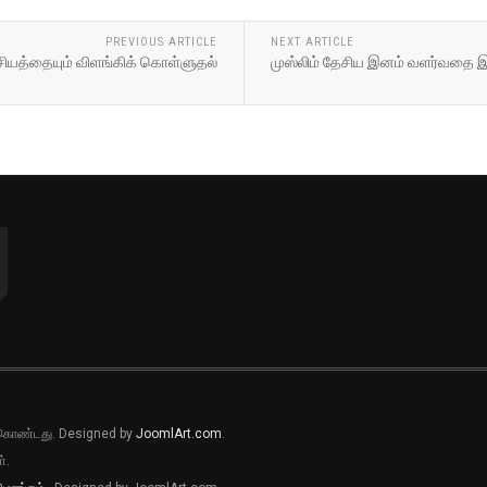
PREVIOUS ARTICLE
NEXT ARTICLE
ேசியத்தையும் விளங்கிக் கொள்ளுதல்
முஸ்லிம் தேசிய இனம் வளர்வதை இஸ
ல் கொண்டது. Designed by
JoomlArt.com
.
்.