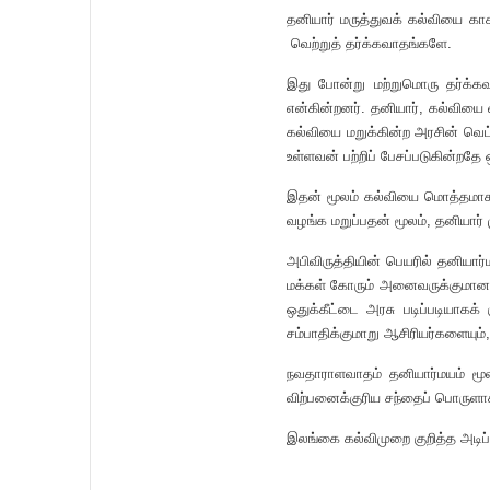
தனியார் மருத்துவக் கல்வியை கா
வெற்றுத் தர்க்கவாதங்களே.
இது போன்று மற்றுமொரு தர்க்கவ
என்கின்றனர். தனியார், கல்வியை வி
கல்வியை மறுக்கின்ற அரசின் வெட்டு
உள்ளவன் பற்றிப் பேசப்படுகின்றத
இதன் மூலம் கல்வியை மொத்தமாக வ
வழங்க மறுப்பதன் மூலம், தனியார்
அபிவிருத்தியின் பெயரில் தனியா
மக்கள் கோரும் அனைவருக்குமான பட
ஒதுக்கீட்டை அரசு படிப்படியாகக
சம்பாதிக்குமாறு ஆசிரியர்களையும
நவதாராளவாதம் தனியார்மயம் மூல
விற்பனைக்குரிய சந்தைப் பொருளாக
இலங்கை கல்விமுறை குறித்த அடிப்