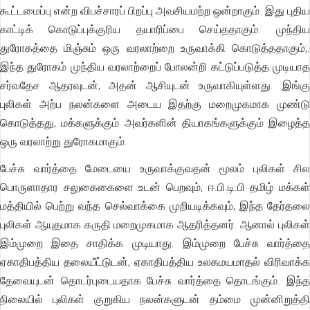
கூட்டமைப்பு என்ற விபச்சாரப் பிறப்பு அவசியமற்ற ஒன்றாகும். இது புதிய
காட்டிக் கொடுப்புக்குரிய தயாரிப்பை செய்ததாகும். முந்திய
துரோகத்தை மிஞ்சும் ஒரு வரலாற்றை உருவாக்கி கொடுத்ததாகும்;.
இந்த துரோகம் முந்திய வரலாற்றைப் போலன்றி கட்டுப்படுத்த முடியாத
சர்வதேச ஆதரவுடன், அதன் ஆசியுடன் உருவாகியுள்ளது. இங்கு
புலிகள் அற்ப நலன்களை அடைய இதற்கு மறைமுகமாக முண்டு
கொடுத்தது, மக்களுக்கும் அவர்களின் தியாகங்களுக்கும் இழைத்த
ஒரு வரலாற்று துரோகமாகும்.
பேச்சு வார்த்தை மேடையை உருவாக்குவதன் மூலம் புலிகள் சில
பொருளாதார சலுகைகைளை உடன் பெறவும், ஈ.பி.டி.பி தமிழ் மக்கள்
மத்தியில் பெற்று வந்த செல்வாக்கை முறியடிக்கவும், இந்த தேர்தலை
புலிகள் ஆயுதமாக கருதி மறைமுகமாக ஆதரித்தனர். ஆனால் புலிகள்
இம்முறை இதை சாதிக்க முடியாது. இம்முறை பேச்சு வார்த்தை
ஏகாதிபத்திய தலையீட்டுடன், ஏகாதிபத்திய உலகமயமாதல் விரிவாக்க
தேவையுடன் தொடர்புடையதாக பேச்சு வார்த்தை தொடங்கும். இந்த
நிலையில் புலிகள் குறுகிய நலன்களுடன் தம்மை முன்னிறுத்தி