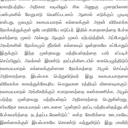
ஏகாதிபத்திய அதிகார வடிவிலும் சில அணுகு முறையிலான
பண்புகளில் வேறுபாடு வெளிப்படலாம். ஆனால் எடுக்கும் முடிவு
என்பது, மூவரும் உலகமயமாதல் எல்லைக்குள் அதன் விரிவாக்க
நோக்கத்துக்குள் ஒரே மாதிரியே எடுப்பர். இதில் சமாதானத்தை பேச்சு
வார்த்தை மூலம் அல்லது ஆயுதம் மூலம் ஏற்படுத்தின், அப்போதும்
அவர்களின் நோக்கமும் தீர்வின் எல்லையும் ஒன்றாகவே எப்போதும்
இருக்கும். இந்த மூன்றாவது மத்தியஸ்தத்தை யார் எப்படிச்
செய்யினும், அவர்கள் இரண்டு தரப்புக்கிடையில் கையெழுத்திடும்
உலகமயமாதல் எல்லைக்குள்ளான நோக்கத்தை அமுல் செய்யும்
அதிகாரத்தை இயல்பாக பெற்றுவிடுவர். இது உலகமயமாதலை
விரிவாக்க காலத்துக்கேயுரிய பொதுவான உத்தியும் விளைவுமாகும்.
உலகமயமாதல் அங்கீகரிக்கும் சமாதானத்தை கண்காணிக்க, அழுல்
படுத்த மூன்றாவது மத்தியஸ்தம் அதிகாரத்தை பெறுகின்றது.
சர்வதேச உலமயமாதல் படைகளை "மூன்றாம் தரப்பு மத்தியஸ்தத்துடன்
பேச்சுவார்த்தை நடத்தப்படவேண்டும்." என்ற கோரிக்கை ஊடாகவே,
இலங்கைக்குள் இயல்பாகவே கொண்டு வந்துவிடும். இது மாவீரர்