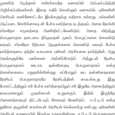
முரண்டு பிடித்தால் ஈவிரக்கமற்ற வகையில் அம்பலப்படுத்தி
அழிக்கப்படுவார்கள். இதை எதிர் கொள்ளும் வகையில், புலிகளின்
அரசியல் கண்ணோட்டமே இவர்களுக்கு எதிராக உள்ளது. மக்களின்
அடிப்படை கோரிக்கையுடன் பேச்சு வார்த்தை நடத்தவும், அதை நோக்கி
சர்வதேச சமூகத்தை அணிதிரட்டவேண்டும்;. அதை விடுத்து
பொருளாதார தடையை நீக்குவதன் மூலம், பொருட்களை கொண்டு
வரவும், சர்வதேச ரீதியாக ஆயுதங்களை கொண்டு வரவும் பேச்சு
வார்த்தையை தந்திர உபாயமாக புலிகள் அரசியலை நகர்த்தின், அது
அவர்களுக்கே மண்ணை அள்ளிப்போடும். அத்துடன் தேசிய
பொருளாதாரம் ஊடாக தன்னிறைவு பொருளாதாரம் என்ற
கொள்கையை மறுதலிக்கின்றது. எப்போதும் சுய தன்னிறைவான
தேசியப் பொருளாதாரமே தேசியத்தின் மையக்கூறு. இது
போராட்டத்திலும் சரி பேச்சு வாhத்தையிலும் சரி இதுவே அனைத்திலும்
மையமானதும் முதன்மைக் கூறுமாகும்; இதில் இருந்தே
அணைத்தையும் திட்டமிடவும், கோரவும் வேண்டும்;. ஈ.பி.டி.பி என்ற
துரோக குழுவின் கைக்கூலி அரசியல் செல்வாக்கு என்பது, புலிகளின்
அரசியல் வறுமையில் இருந்து உருவாகின்றது. ஈ.பி.டி.பி பொருளாதார