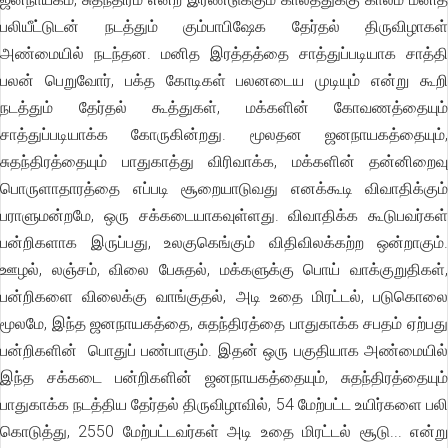
பலியீட்டுடன் நடத்தும் கும்பாபிஷேக தேர்தல் திருவிழாகள்
அண்மையில் நடந்தன. மனித இரத்தத்தை சாத்துப்படியாக சாத்தி
பலன் பெறுவோர், பக்த கோடிகள் பலனடைய முடியும் என்று கூறி
நடத்தும் தேர்தல் கூத்துகள், மக்களின் கோவணத்தையும்
சாத்துப்படியாக்க கோருகின்றது. மூலதன ஜனநாயகத்தையும்,
சுதந்திரத்தையும் பாதுகாத்து விரிவாக்க, மக்களின் தன்னிறைவு
பொருளாதாரத்தை எப்படி சூறையாடுவது எனக்கூடி விவாதிக்கும்
பராளுமன்றமே, ஒரு சக்கடையாகவுள்ளது. விவாதிக்க கூடுபவர்கள்
பன்றிகளாக இருப்பது, உலகுகெங்கும் விதிவிலக்கற்ற ஒன்றாகும்.
ஊழல், லஞ்சம், விலை பேசுதல், மக்களுக்கு பொய் வாக்குறுதிகள்,
பன்றிகளை விலைக்கு வாங்குதல், அடி உதை மிரட்டல், படுகொலை
மூலமே, இந்த ஜனநாயகத்தை, சுதந்திரத்தை பாதுகாக்க சபதம் ஏற்பது
பன்றிகளின் பொதுப் பண்பாகும். இதன் ஒரு பகுதியாக அண்மையில்
இந்த சக்கடை பன்றிகளின் ஜனநாயகத்தையும், சுதந்திரத்தையும்
பாதுகாக்க நடத்திய தேர்தல் திருவிழாவில், 54 மேற்பட்ட உயிர்களை பலி
கொடுத்து, 2550 மேற்பட்டவர்கள் அடி உதை மிரட்டல் சூடு... என்று