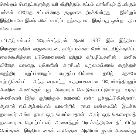
செல்லும் பொருட்களுக்கு வரி விதித்தும், கப்பம் வாங்கியும் இயங்கும்
மக்கள் விரோத சட்டவிரோத குழுவாக நீடிக்கின்றது. இன்றும்
இந்தியாவே இவர்களின் வளர்ப்பு தந்தையாக இருப்பது ஒன்று புதிய
விடைமல்ல.
ஈ.பி.ஆர்.எல்.எவ் பிரேமச்சந்திரன் அணி 1987 இல் இந்தியா
இராணுவத்தின் வருகையுடன், தமிழ் மக்கள் மேல் கட்டவிழ்த்தவிட்ட
கைக்கூலித்தன படுகொலைகள் மற்றும் கற்பழிப்புகளின் மனித
விரோத வரலாறு, புலிகளின் அரசியல் வறுமையினால் கருத்துச்
சுதந்திர மறுப்பினாலும் எழுதப்படவில்லை. தமிழ் தேசமே
கற்பழிக்கப்பட்ட அந்த வரலாற்று கதநாயகனான பிரேமச்சந்திரனும்
அவரின் அணிக்கும் புது அவதாரம் கொடுக்கப்பட்டுள்ளது. வரதர்
அணிதான் இந்த குற்றத்துக் காரணம் என்ற பூச்சூட்டுகின்றனர்.
ஆனால் ஈ.பி.ஆர்.எல்.எவ் வரலாற்றில், நாபா உண்மையில் இயக்க
தலைவர் அல்ல. நாபா ஒரு பொம்மைதான்;. அவர் ஒரு கௌவுரவத்
தலைவராக நெயற்பட்டவர். அனைத்தும் பிரமச்சந்திரனே திட்டமிட்டு
செய்தான். இந்தியா கைக் கூலித்தன அரசியல் முதல் அனைத்து