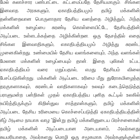
மேல் கலாச்சார பண்பாட்டை கட்டமைப்பதே தேசியமாகும். சிங்கள
இனவாத அரசுகளும், ஏகாதிபத்தியமும் தமிழ் மக்களின்
தன்னிறைவான பொருளாதார தேசிய வளத்தை அழித்தும், அந்த
மக்களின் உழைப்பை சுரண்டி கொள்ளையிட்டே, தேசியத்தின்
அடிப்படை உள்ளடக்கத்தை அழிக்கின்றன. ஒரு தேசத்தில் எதை
சிங்கள இனவாதிகளும், எகாதிபத்தியமும் அழித்து சுரண்ட
முனைகின்றது. உண்மையில் தேசிய வளங்களையும், அந்த வளங்கள்
மேலான மக்களின் உழைப்பையும் தான். இதை புலிகள் உட்பட
ஏகாதிபத்தியம் வரை மறுப்பதால், எமது தேசியம் விலை
பேசப்படுகின்றது. மக்களின் அடிப்படை உரிமை மீது துரோகமிழைத்த
தரகுகளாகவும், சுரண்டல் வாதிகளாகவும் உலவும் கடைந்தெடுத்த
பராளுமன்ற பன்றிகள் முதல் ஏகாதிபத்திய புனித கூட்டில் உலகில்
உயிர்த்திருக்கும் கிறிஸ்துவ சாத்தான்களும், தமிழ் மக்களின்
அடிப்படை தேசிய உரிமையை கொச்சைப்படுத்தி ஏகாதிபத்தியத்தின்
கீழ் அடிமை நாயாக வாழ "இன்று தமிழ் மக்களினுடைய பிரச்சனைகள்
தமிழ் மக்களின் அடிப்படையான அடையாளம், அவர்களது
சுயமரியாதை, அவர்களது மொழி ஒரு சமூகமாக அவர்களுக்குள்ள