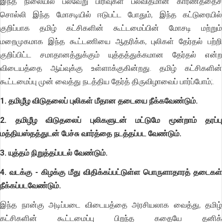
இந்த நிலையில் பல்வேறு பிரிவுகள் பலவிதமான காரணத்தைச்
சொல்லி இந்த மோசடியில் ஈடுபட்ட போதும், இந்த கட்டுரையில்
குறிப்பாக தமிழ் கட்சிகளின் கூட்டமைப்பின் மோசடி மற்றும்
மறைமுகமாக இந்த கூட்டணியை ஆதரிக்க, புலிகள் தேர்தல் பற்றி
குறிப்பிட்ட சமாதானத்துக்கும் யுத்தத்துக்கமான தேர்தல் என்ற
விடையத்தை ஆய்வுக்கு உள்ளாக்குகின்றது. தமிழ் கட்சிகளின்
கூட்டமைப்பு முன் வைத்து நடத்திய தேர்த் திருவிழாவைப் பார்ப்போம்;.
1. தமிழீழ விடுதலைப் புலிகள் மீதான தடையை நீக்கவேண்டும்.
2. தமிழீழ விடுதலைப் புலிகளுடன் மட்டுமே மூன்றாம் தரப்பு
மத்தியஸ்தத்துடன் பேச்சு வார்த்தை நடத்தப்பட வேண்டும்.
3. யுத்தம் நிறுத்தப்படல் வேண்டும்.
4. வடக்கு - கிழக்கு மீது விதிக்கப்பட்டுள்ள பொருளாதாரத் தடைகள்
நீக்கப்படவேண்டும்.
இந்த நான்கு அடிப்படை விடையத்தை அரசியலாக வைத்து, தமிழ்
கட்சிகளின் கூட்டமைப்பு பிறந்த கதையே தனிக்