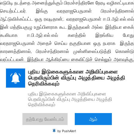
எடுபிடி நடத்தை அனைத்துக்கும் பிரமச்சந்திரனே நேரடி வழிகாட்டியாக
செயற்பட்டவர். இங்கு வரதராஜபெருமாள் பிரமச்சந்திரனால்
ஆட்டுவிக்கப்பட்ட ஒரு ரவுடிதான்;. வரதராஜபெருமாள் ஈ.பி.ஆர்.எல்.எவ்
இன் மத்தியகுழு உறுப்பினராக கூட இருந்தவன் அல்ல. இந்தியா கைக்
கூலியாக ஈ.பி.ஆர்.எல்.எவ் களத்தில் இறங்கிய போது
வரதராஜபெருமாள் அதைச் செய்ய தகுதியான ஒரு நபராக இருந்த
காரணத்தினால், பிரமச்சந்திரனால் முன்னிலைப்படுத்தி கொண்டு
வரப்பட்டவன். இந்தியா ஆக்கிரப்பை கைவிட்டுச் செல்லும் அளவுக்கு,
இலங்கை மற்றும் புலியின் நிர்ப்பந்தால் வெளியேறிய போது
புதிய இடுகைகளுக்கான அறிவிப்புகளை
ஈ.பி.ஆர்.எல்.எவ்ம் அதிகாரம் இழந்தது. இந்த நிலையிலும் இந்தியா
பெறவிரும்பின் விருப்பு அழுத்தியை அழுத்தி
தெரிவிக்கவும்
அதிகார வர்க்கம் புதிய ஆக்கிரமிப்புக்கு தயார் செய்யும் வகையில்,
வருடம் இரண்டு கோடி இந்தியா ரூபா செலவு செய்து
புதிய இடுகைகளுக்கான அறிவிப்புகளை
பெறவிரும்பின் விருப்பு அழுத்தியை அழுத்தி
வரதராஜபெருமாள் பாதுகாத்தனர். கால ஒட்டத்தில் ஈ.பி.ஆர்.எல்.எவ்
தெரிவிக்கவும்
இழந்த வாழ்வின் சொகுசுகளை தக்கவைக்கும் அதிகார போட்டி, உள்
முரண்பாடாக வெடித்து. ஈ.பி.ஆர்.எல்.எவ் வின் அனைத்து துரோக
தற்போது வேண்டாம்
ஆம்
தலைவர்களும் தனிப்பட்ட சொத்துகளை பல லட்சம் செலவில்
by PushAlert
இந்தியாவில் வாங்கி கொடுத்தனர். அந்த சொத்து பகிர்விலும் (இந்த