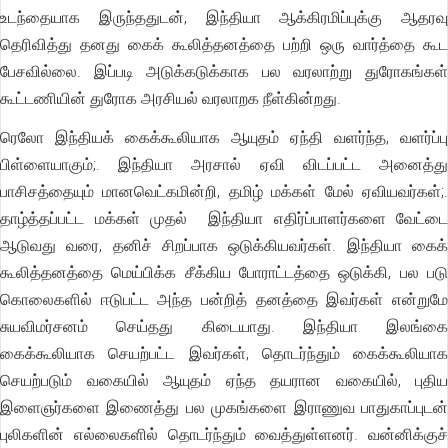
உடந்தையாக இருந்ததுடன், இந்தியா ஆக்கிரமிப்புக்கு ஆதரவு
தெரிவித்து தனது கைக் கூலித்தனத்தை பற்றி ஒரு வார்த்தை கூட
பேசவில்லை. இப்படி அடுக்கடுக்காக பல வரலாற்று துரோகங்கள்
கூட்டணியின் துரோக அரசியல் வரலாறக நீள்கின்றது.
ரெலோ இந்தியக் கைக்கூலியாக ஆயுதம் ஏந்தி வளர்ந்த, வளர்ப்பு
பிள்ளையாகும்;. இந்தியா அரசால் ஏவி விடப்பட்ட அனைத்து
பாசிசத்தையும் மானவெட்கமின்றி, தமிழ் மக்கள் மேல் ஏவியவர்கள்;.
தாழ்த்தப்பட்ட மக்கள் முதல் இந்தியா எதிர்ப்பாளர்களை வேட்டை
ஆடுவது வரை, தனிச் சிறப்பாக ஒடுக்கியவர்கள். இந்தியா கைக்
கூலித்தனத்தை மெய்பிக்க சீக்கிய போராட்டத்தை ஒடுக்கி, பல படு
கொலைகளில் ஈடுபட்ட அந்த பன்றித் தனத்தை இவர்கள் என்றுமே
சுயவிமர்சனம் செய்தது கிடையாது. இந்தியா இலங்கை
கைக்கூலியாக செயற்பட்ட இவர்கள், தொடர்ந்தும் கைக்கூலியாக
செயற்படும் வகையில் ஆயுதம் ஏந்த தயரான வகையில், புதிய
இளைஞர்களை இணைத்து பல முகங்களை இராணுவ பாதுகாப்புடன்
புலிகளின் எல்லைகளில் தொடர்ந்தும் வைத்துள்ளனர். வன்னிக்குச்