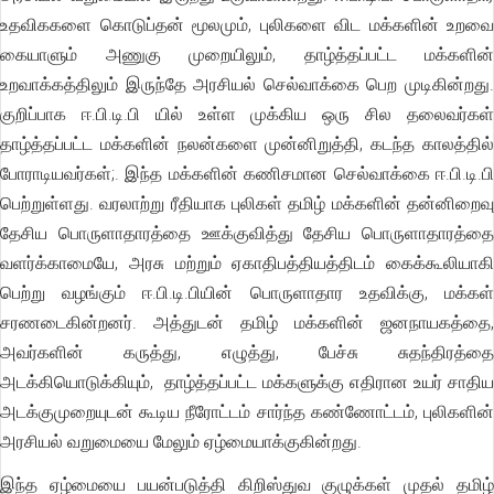
உதவிககளை கொடுப்தன் மூலமும், புலிகளை விட மக்களின் உறவை
கையாளும் அணுகு முறையிலும், தாழ்த்தப்பட்ட மக்களின்
உறவாக்கத்திலும் இருந்தே அரசியல் செல்வாக்கை பெற முடிகின்றது.
குறிப்பாக ஈ.பி.டி.பி யில் உள்ள முக்கிய ஒரு சில தலைவர்கள்
தாழ்த்தப்பட்ட மக்களின் நலன்களை முன்னிறுத்தி, கடந்த காலத்தில்
போராடியவர்கள்;. இந்த மக்களின் கணிசமான செல்வாக்கை ஈ.பி.டி.பி
பெற்றுள்ளது. வரலாற்று ரீதியாக புலிகள் தமிழ் மக்களின் தன்னிறைவு
தேசிய பொருளாதாரத்தை ஊக்குவித்து தேசிய பொருளாதாரத்தை
வளர்க்காமையே, அரசு மற்றும் ஏகாதிபத்தியத்திடம் கைக்கூலியாகி
பெற்று வழங்கும் ஈ.பி.டி.பியின் பொருளாதார உதவிக்கு, மக்கள்
சரணடைகின்றனர். அத்துடன் தமிழ் மக்களின் ஜனநாயகத்தை,
அவர்களின் கருத்து, எழுத்து, பேச்சு சுதந்திரத்தை
அடக்கியொடுக்கியும், தாழ்த்தப்பட்ட மக்களுக்கு எதிரான உயர் சாதிய
அடக்குமுறையுடன் கூடிய நீரோட்டம் சார்ந்த கண்ணோட்டம், புலிகளின்
அரசியல் வறுமையை மேலும் ஏழ்மையாக்குகின்றது.
இந்த ஏழ்மையை பயன்படுத்தி கிறிஸ்துவ குழுக்கள் முதல் தமிழ்