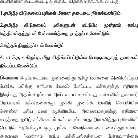
கட்சிகளின் கூட்டமைப்பு, அதையே விற்கத் தொடங்கி விட்டது.
1.தமிழீழ விடுதலைப் புலிகள் மீதான தடையை நீக்கவேண்டும்.
2.தமிழீழ விடுதலைப் புலிகளுடன் மட்டுமே மூன்றாம் தரப்பு
மத்தியஸ்தத்துடன் பேச்சுவார்த்தை நடத்தப்படவேண்டும்.
3.யுத்தம் நிறுத்தப்படல் வேண்டும்.
4. வடக்கு - கிழக்கு மீது விதிக்கப்பட்டுள்ள பொருளாதாரத் தடைகள்
நீக்கப்படவேண்டும்.
இவற்றை அடிப்படையாக முன்வைத்து தமிழ் மக்களை அணிதிரட்டிய
போதே, புலிக்கு சார்பாக வேஷம் போட்டபடி மக்களுக்கு எதிராக
இருப்பது அதன் சிறப்பான அடிப்படையாக உள்ளது. புலிகளின் தலைவர்
பிரபாகரன் சுத்திவளைத்து முக்கி முனங்கி மாவீரர் செய்தியில்
சொன்ன புதிய உலக ஆக்கிரமிப்பு நிலைமைகளுக்கு எதிரான
கருத்தை, தமிழ் கட்சிகளின் கூட்டமைப்பானது நிராகரித்து, புலிகளின்
பெயரில் வரவேற்கும் ஒரு முக்கிய கோரிக்கையை வைத்துள்ளனர்.
அதாவது "மூன்றாம் தரப்பு மத்தியஸ்தத்துடன் பேச்சுவார்த்தை