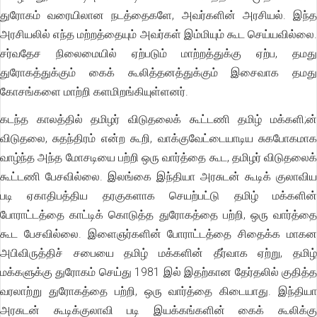
துரோகம் வரையிலான நடத்தைகளே, அவர்களின் அரசியல். இந்த
அரசியலில் எந்த மற்றத்தையும் அவர்கள் இம்மியும் கூட செய்யவில்லை.
சர்வதேச நிலைமையில் ஏற்படும் மாற்றத்துக்கு ஏற்ப, தமது
துரோகத்துக்கும் கைக் கூலித்தனத்துக்கும் இசைவாக தமது
கோசங்களை மாற்றி களமிறங்கியுள்ளனர்.
கடந்த காலத்தில் தமிழர் விடுதலைக் கூட்டணி தமிழ் மக்களி;ன்
விடுதலை, சுதந்திரம் என்ற கூறி, வாக்குவேட்டையாடிய சுகபோகமாக
வாழ்ந்த அந்த மோசடியை பற்றி ஒரு வார்த்தை கூட, தமிழர் விடுதலைக்
கூட்டணி பேசவில்லை. இலங்கை இந்தியா அரசுடன் கூடிக் குலாவிய
படி ஏகாதிபத்திய தரகுகளாக செயற்பட்டு தமிழ் மக்களின்
போராட்டத்தை காட்டிக் கொடுத்த துரோகத்தை பற்றி, ஒரு வார்த்தை
கூட பேசவில்லை. இளைஞர்களின் போராட்டத்தை சிதைக்க மாகன
அபிவிருத்திச் சபையை தமிழ் மக்களின் தீர்வாக ஏற்று, தமிழ்
மக்களுக்கு துரோகம் செய்து 1981 இல் இதற்கான தேர்தலில் குதித்த
வரலாற்று துரோகத்தை பற்றி, ஒரு வார்த்தை கிடையாது. இந்தியா
அரசுடன் கூடிக்குலாவி படி இயக்கங்களின் கைக் கூலிக்கு