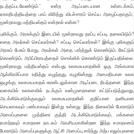
நடத்தப்படவேண்டும்." என்ற அடிப்படையான உள்ளடக்கம்,
ஏகாதிபத்தியத்தை பாய் விரித்து விபச்சாரம் செய்ய அழைப்பதாகும்;.
மூன்றாவது மத்தியஸ்தம் என்றால் என்ன?
புலிக்கும், அரசுக்கும் இடையில் மூன்றாவது தரப்பு எப்படி தலையிடும்?
எதை அவர்கள் செய்வார்கள்? எப்படி செய்வார்கள்? இங்கு புலிகளும்
அரசும் பேசும் போது, அவர்கள் அதை பார்த்துக் கொண்டும், கேட்டுக்
கொண்டும், அபிப்பிராயத்தைச் சொல்லிக் கொண்டும் இருப்பதில்லை.
மூன்றாவது மத்தியஸ்தம் என்பது உலகமயமாதலின் ஒரு அங்கமாக
ஆக்கிரமிப்பாக உதித்து எழுந்தது, எழுகின்றது. அமைதியான உலக
ஒழுங்கு, உலகமயமாதல் சுரண்டலுக்கான அடிப்படை நிபந்தனை. இந்த
வகையில் உலகளவில் நடக்கும் வன்முறைகளை கட்டுப்படுத்துவது,
அடக்கியொடுக்குவதும் உலகமயமாதலின் குறிப்பான தனியான
செயலாகவும் பண்பாகவும் இன்று உள்ளது. இந்த நிலையில் போராடும்
அமைப்புகளை முத்திரை குத்தி அடக்கியொடுக்கவும், மக்களை
ஏமாற்றவும் சமாதான நாடகம் அவசியமாகின்றன. இந்த சமாதானம்
போராடும் அமைப்புகளுக்கு ஆட்சி அமைப்பு சார்ந்து அற்ப எலும்புகளை