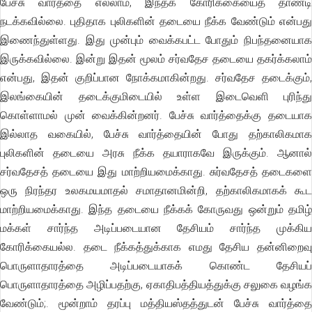
பேச்சு வார்த்தை எல்லாம், இந்தக் கோரிக்கையைத் தாண்டி
நடக்கவில்லை. புதிதாக புலிகளின் தடையை நீக்க வேண்டும் என்பது
இணைந்துள்ளது. இது முன்பும் வைக்கபட்ட போதும் நிபந்தனையாக
இருக்கவில்லை. இன்று இதன் மூலம் சர்வதேச தடையை தகர்க்கலாம்
என்பது, இதன் குறிப்பான நோக்கமாகின்றது. சர்வதேச தடைக்கும்,
இலங்கையின் தடைக்குமிடையில் உள்ள இடைவெளி புரிந்து
கொள்ளாமல் முன் வைக்கின்றனர். பேச்சு வார்த்தைக்கு தடையாக
இல்லாத வகையில், பேச்சு வார்த்தையின் போது தற்காலிகமாக
புலிகளின் தடையை அரசு நீக்க தயாராகவே இருக்கும். ஆனால்
சர்வதேசத் தடையை இது மாற்றியமைக்காது. சுர்வதேசத் தடைகளை
ஒரு நிரந்தர உலகமயமாதல் சமாதானமின்றி, தற்காலிகமாகக் கூட
மாற்றியமைக்காது. இந்த தடையை நீக்கக் கோருவது ஒன்றும் தமிழ்
மக்கள் சார்ந்த அடிப்படையான தேசியம் சார்ந்த முக்கிய
கோரிக்கையல்ல. தடை நீக்கத்துக்காக எமது தேசிய தன்னிறைவு
பொருளாதாரத்தை அடிப்படையாகக் கொண்ட தேசியப்
பொருளாதாரத்தை அழிப்பதற்கு, ஏகாதிபத்தியத்துக்கு சலுகை வழங்க
வேண்டும்;. மூன்றாம் தரப்பு மத்தியஸ்தத்துடன் பேச்சு வார்த்தை