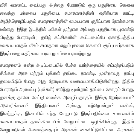
வீசி வாலாட்ட வைப்பது அல்லது போராடும் ஒரு பகுதியை கௌவ
வைத்து மற்றைய பகுதியை, சமாதானத்தின் எதிரியாக காட்டி
அழித்தொழிப்பதும் சமாதானத்தின் மையமான குறிப்பான நோக்கமாக
உள்ளது. இந்த இடத்தில் புலிகள் முற்றாக அல்லது பகுதியாக முரண்டு
பிடித்து போராடின்;, தமிழ் கட்சிகளின் கூட்டமைப்பே ஏகாதிபத்திய
உலகமயமாதல் வீசும் சமாதான எலும்புகளை கௌவி சூப்புபவர்களாக
இருப்பதை எதிர்கால வரலாறு எம்மை ஏமாற்றாது.
சமாதானம் என்ற அடிப்படையில் பேச்சு வார்த்தையில் சம்மந்தப்படும்
சிங்கள அரசு மற்றும் புலிகள் தரப்பை தாண்டி, மூன்றாவது தரப்பு
தலையிடும் போது அது நேரடியாக உலகமயமாகிவிடுகின்றது. இதில்
போராடும் அமைப்பு (புலிகள்) சார்ந்து மூன்றாம் தரப்பை கோரும் போது,
தனக்கு தானே வேட்டு வைக்க அழைப்பதாகும். இங்கு நோர்வையா?
அமெரிக்கவா? இந்தியாவா? அல்லது மற்றொன்றா? எனின்,
இவற்றுக்கு இடையில் எந்த வேறுபாடு இருப்பதில்லை. உலகளவில்
உலகமயமாதல் தனக்கிடையில் வேறுபாட்டை ஒழிக்கின்றது. இதில்
வேறுபாடுகள் அனைத்தையும் அரசுகள் கைவிட்டுவிட்டன. அரசுகள்