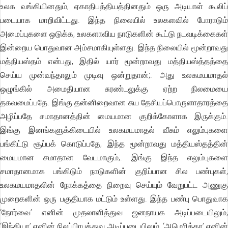
உலக வங்கியினதும், ஏகாதிபத்தியத்தினதும் ஒரு அடியாள் கூலிப்
படையாக மாறிவிட்டது. இந்த நிலையில் உலகளவில் போராடும்
அமைப்புகளை ஒடுக்க, உலகளாவிய நாடுகளின் கூட்டு நடவடிக்கைகள்
இன்றைய பொதுவான அம்சமாகியுள்ளது. இந்த நிலையில் மூன்றாவது
மத்தியஸ்தம் என்பது, இதில் யார் மூன்றாவது மத்தியஸ்த்தத்தை
செய்ய முன்வந்தாலும் முடிவு ஒன்றுதான்;. அது உலகமயமாதல்
ஒழுங்கில் அமைதியான சுரண்டலுக்கு ஏற்ற நிலமையை
தகவமைப்பதே. இங்கு தன்னிறைவான சுய தேசியப்பொருளாதாரத்தை
அழிப்பதே சமாதானத்தின் மையமான குறிக்கோளாக இருக்கும்.
இங்கு இனங்களுக்கிடையில் உலகமயமாதல் வீசும் எலும்புகளை
பங்கிட்டு சூப்பக் கொடுப்பதே, இந்த மூன்றாவது மத்தியஸ்தத்தின்
மையமான சமாதான வேடமாகும்;. இங்கு இந்த எலும்புகளை
சமாதானமாக பங்கிடும் நாடுகளின் குறிப்பான சில பண்புகள்,
உலகமயமாதலின் நோக்கத்தை நிறைவு செய்யும் வேறுபட்ட அணுகு
முறைகளின் ஒரு பகுதியாக மட்டும் உள்ளது. இந்த பண்பு பொதுவாக
‘நோர்வை’ எனின் முதலாளித்துவ ஜனநாயக அடிப்படையிலும்,
‘இந்தியா’ எனின் நிலப்பிரபுத்துவ அடிப்படையிலும், ‘அமெரிக்கா’ எனின்