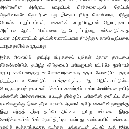
அவர்களின் அன்றாட வாழ்வியல் பிரச்சனையுடன், தெட்டத்
தெளிவாகவே தொடர்புடையது. இதைப் புரிந்து கொள்ளாத, புரிந்து
கொள்ள மறுப்பவர்கள், மக்களின் வாழ்வியலுடன் தொடர்புடைய
அடிப்படை தேசியப் பிரச்சனை மீது போராட்டத்தை முன்னெடுக்காத
வரை, அப்போராட்டம் புலியின் போராட்டமாக சீரழிந்து கொண்டிருப்பதை
யாரும் தவிர்க்க முடியாது.
இந்த நிலையில் "தமிழீழ விடுதலைப் புலிகள் மீதான தடையை
நீக்கவேண்டும். தமிழீழ விடுதலைப் புலிகளுடன் மட்டுமே மூன்றாம்
தரப்பு மத்தியஸ்தத்துடன் பேச்சுவார்த்தை நடத்தப்படவேண்டும். யுத்தம்
நிறுத்தப்படல் வேண்டும். வடக்கு-கிழக்கு மீது விதிக்கப்பட்டுள்ள
பொருளாதாரத் தடைகள் நீக்கப்படவேண்டும். என்ற கோரிக்கை தமிழ்
மக்களின் பிரச்சனையை எப்படித் தீர்க்கும்? புலிகளின் தனிபட்ட சில
நலன்களுக்கு இவை தீர்வு தரலாம். ஆனால் தமிழ் மக்களின் நலனுக்கு
இது எந்தத் தீர்வு தரப்போவதில்லை. தமிழ் மக்களை இந்த
கோரிக்கையின் பின் அணிதிரட்டிய என்பது, உண்மையில் மக்களை
கேலிக் கூத்தாக்குவதே நடந்தது. புலிகளுடன் மட்டும் பேசி இந்த