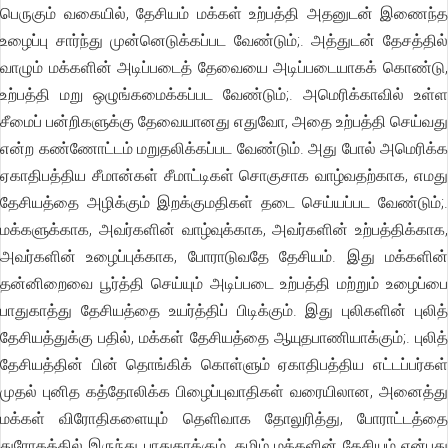
பெருகும் வகையில், தேசியம் மக்கள் உற்பத்தி அதனுடன் இணைந்த
உழைப்பு சார்ந்து முன்னெடுக்கப்பட வேண்டும்;. அத்துடன் தேசத்தில்
வாழும் மக்களின் அடிப்படைத் தேவையை அடிப்படையாகக் கொண்டு,
உற்பத்தி மறு ஒழுங்கமைக்கப்பட வேண்டும்;. அமெரிக்காவில் உள்ள
சீமைப் பன்றிகளுக்கு தேவையானது எதுவோ, அதை உற்பத்தி செய்வது
என்ற கண்ணோட்டம் மறுதலிக்கப்பட வேண்டும். அது போல் அமெரிக்க
ஏகாதிபத்திய சீமான்கள் சீமாட்டிகள் சொகுசாக வாழ்வதற்காக, எமது
தேசியத்தை அழிக்கும் இறக்குமதிகள் தடை செய்யப்பட வேண்டும்;.
மக்களுக்காக, அவர்களின் வாழ்வுக்காக, அவர்களின் உற்பத்திக்காக,
அவர்களின் உழைப்புக்காக, போராடுவதே தேசியம். இது மக்களின்
தன்னிறைவை பூர்த்தி செய்யும் அடிப்படை உற்பத்தி மற்றும் உழைப்பை
பாதுகாத்து தேசியத்தை உயர்த்திப் பிடிக்கும். இது புலிகளின் புலித்
தேசியத்துக்கு பதில், மக்கள் தேசியத்தை ஆயுதபாணியாக்கும்;. புலித்
தேசியத்தின் பின் தொங்கிக் கொள்ளும் ஏகாதிபத்திய எட்டப்பர்கள்
முதல் புனித கத்தோலிக்க பிழைப்புவாதிகள் வரையிலான, அனைத்து
மக்கள் விரோதிகளையும் தெளிவாக தோலுரித்து, போராட்டத்தை
துரோகத்தில் இருந்து பாதுகாக்கும். தமிழ் மக்களின் தேசியம் என்பது