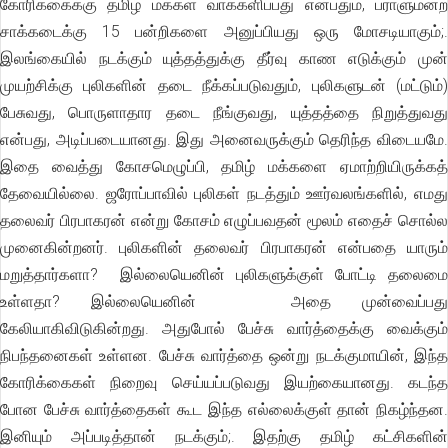
கோரிக்கைக்கு தமிழ் மக்கள் வாக்களிப்பது என்பதும், பராளுமன்ற
சாக்கடைக்கு 15 பன்றிகளை அனுப்பியது ஒரு மோசடியாகும்;.
இலங்கையில் நடக்கும் யுத்தத்துக்கு தீர்வு காண எடுக்கும் முன்
முயற்சிக்கு புலிகளின் தடை நீக்கப்படுவதும், புலிகளுடன் (மட்டும்)
பேசுவது, பொருளாதார தடை நீங்குவது, யுத்தத்தை நிறுத்துவது
என்பது, அடிப்படையானது. இது அனைவருக்கும் தெரிந்த விடையமே.
இதை வைத்து கோசமெழுப்பி, தமிழ் மக்களை ஏமாற்றியிருக்கத்
தேவையில்லை. ஜரோப்பாவில் புலிகள் நடத்தும் ஊர்வலங்களில், எமது
தலைவர் பிரபாகரன் என்று கோசம் எழுப்பவதன் மூலம் எதைச் சொல்ல
முனைகின்றனர். புலிகளின் தலைவர் பிரபாகரன் என்பதை யாரும்
மறுத்தார்களா? இல்லையெனின் புலிகளுக்குள் போட்டி தலைமை
உள்ளதா? இல்லையெனின் அதை முன்வைப்பது
கேலியாகிவிடுகின்றது. அதுபோல் பேச்சு வார்த்தைக்கு வைக்கும்
நிபந்தனைகள் உள்ளன. பேச்சு வார்த்தை ஒன்று நடக்குமாயின், இந்த
கோரிக்கைகள் நிறைவு செய்யப்படுவது இயற்கையானது. கடந்த
போன பேச்சு வார்த்தைகள் கூட இந்த எல்லைக்குள் தான் நிகழ்ந்தன.
இனியும் அப்படித்தான் நடக்கும்;. இதற்கு தமிழ் கட்சிகளின்