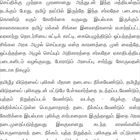
செய்திக்கு முற்றாக முரணானது. அத்துடன் இந்த மத்தியஸ்தம்
நடக்கும் போது, தமிழ் தரப்பில் இருந்தே இந்த சர்வதேச படையை
கொண்டு வரும் கோரிக்கை வருவது இயல்பாக இருக்கும்.
காலாகாலமாக தமிழ் மக்கள் சிங்கள இனவாதிகளால் ஏமாற்றப்பட்ட
வரலாற்று தொடர்சியை சுட்டிக் காட்டி, கையெழுத்திடும் ஒப்பந்தத்தை
சிங்கள அரசு அமுல் செய்யாது என்ற காரணத்தை முன் வைத்தே,
ஒப்பந்தத்தை அழுல் செய்யும் அதிகாரத்தை சர்வதேச ஏகாதிபத்திய
படைகளிடம் வழங்குவது, போராடும் அமைப்பு சார்ந்து கோருவதன்
ஊடாக நிகழும்.
தமிழீழ விடுதலைப் புலிகள் மீதான தடையை நீக்கவேண்டும், தமிழீழ
விடுதலைப் புலிகளுடன் மட்டுமே பேச்சுவார்த்தை நடத்தப்படவேண்டும்,
யுத்தம் நிறுத்தப்படல் வேண்டும், வடக்கு - கிழக்கு மீது
விதிக்கப்பட்டுள்ள பொருளாதாரத் தடை நீக்கப்படவேண்டும். என்ற
கோரிக்கை இயல்பாக புலிக்கு சார்பானதாக இருந்தாலும், இதை அரசு
நடைமுறைப்படுத்துவது இலகுவானது. கடந்த காலங்களில்
பொருளாதாரத் தடை நீக்கம், யுத்த நிறுத்தம், புலிகளுடன் மட்டுமான