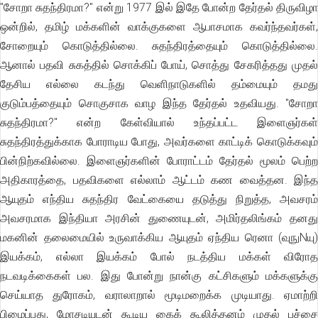
"சோறா சுதந்திரமா?" என்று 1977 இல் இதே போன்ற தேர்தல் திருவிழா
ஒன்றில், தமிழ் மக்களின் வாக்குகளை ஆபாசமாக கவர்ந்தவர்கள்,
சோறையும் கொடுத்தில்லை. சுதந்திரத்தையும் கொடுத்தில்லை.
ஆனால் பதவி சுகத்தில் சொக்கிப் போய், சொத்து சேகரித்தது முதல்
தேசிய எல்லை கடந்து வெளிநாடுகளில் தம்மையும் தமது
குடும்பத்தையும் சொகுசாக வாழ இந்த தேர்தல் உதவியது. "சோறா
சுதந்திரமா?" என்ற கேள்வியால் உந்தப்பட்ட இளைஞர்கள்
சுதந்திரத்துக்காக போராடிய போது, அவர்களை காட்டிக் கொடுக்கவும்
பின்நிற்கவில்லை. இளைஞர்களின் போராட்டம் தேர்தல் மூலம் பெற்ற
அதிகாரத்தை, பதவிகளை எல்லாம் ஆட்டம் கண வைத்தன. இந்த
ஆயுதம் எந்திய சுதந்திர வேட்கையை தடுத்து நிறுத்த, அவசரம்
அவசரமாக இந்தியா அரசின் துணையுடன், அமிர்தலிங்கம் தனது
மகனின் தலைமையில் உருவாக்கிய ஆயுதம் ஏந்திய ரெனா (வுநுNயு)
இயக்கம், எல்லா இயக்கம் போல் நடத்திய மக்கள் விரோத
நடவடிக்கைகள் பல. இது போன்று நான்கு கட்சிகளும் மக்களுக்கு
செய்யாத துரோகம், வராலாறால் மூடிமறைக்க முடியாது. ஏமாற்றி
பிழைப்பது, மோசடியுடன் கூடிய கைக் கூலித்தனம் முதல் பச்சை