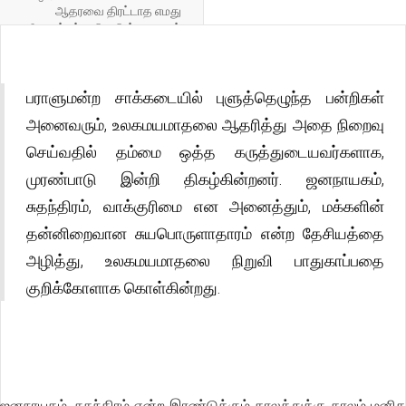
ஆதரவை திரட்டாத எமது
போராட்டம். புலிகளின் தலைவர்
பிரபாகரனின் மாவீரர் உரை மீது
பராளுமன்ற சாக்கடையில் புளுத்தெழுந்த பன்றிகள்
அனைவரும், உலகமயமாதலை ஆதரித்து அதை நிறைவு
செய்வதில் தம்மை ஒத்த கருத்துடையவர்களாக,
முரண்பாடு இன்றி திகழ்கின்றனர். ஜனநாயகம்,
சுதந்திரம், வாக்குரிமை என அனைத்தும், மக்களின்
தன்னிறைவான சுயபொருளாதாரம் என்ற தேசியத்தை
அழித்து, உலகமயமாதலை நிறுவி பாதுகாப்பதை
குறிக்கோளாக கொள்கின்றது.
ஜனநாயகம், சுதந்திரம் என்ற இரண்டுக்கும் காலத்துக்கு காலம் மனித