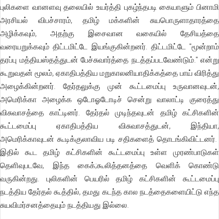
புலிகளை வானளவு தலையில் உயர்த்தி புகழ்ந்தபடி கையாளும் பினாமி
அரசியல் விபச்சாரம், தமிழ் மக்களின் சுயபொருளாதாரத்தை
அழிக்கவும், அதற்கு இசைவான வகையில் தேசியத்தை
வரையறுக்கவும் திட்டமிட்டே இயங்குகின்றனர். திட்டமிட்டே "மூன்றாம்
தரப்பு மத்தியஸ்தத்துடன் பேச்சுவார்த்தை நடத்தப்படவேண்டும்." என்று
கூறுவதன் மூலம், ஏகாதிபத்திய மறுகாலனியாதிக்கத்தை பாய் விரித்து
அழைக்கின்றனர். தேர்தலுக்கு முன் கூட்டமைப்பு உருவானவுடன்,
அமெரிக்கா அழைக்க ஒடோஓடோடிச் சென்று வாலாட்டி குரைத்து
விசுவாசத்தை காட்டினர். தேர்தல் முடிந்தவுடன் தமிழ் கட்சிகளின்
கூட்டமைப்பு ஏகாதிபத்திய விசுவாசத்துடன், இந்தியா,
அமெரிக்காவுடன் கூடிக்குலாவிய படி சதிகளைத் தொடங்கிவிட்டனர்.
இதில் கூட தமிழ் கட்சிகளின் கூட்டமைப்பு உள்ள முரண்பாடுகள்
தெளிவுபடவே, இந்த கைக்;கூலித்தனத்தை வெளிக் கொண்டு
வருகின்றது. புலிகளின் பெயரில் தமிழ் கட்சிகளின் கூட்டமைப்பு
நடத்திய தேர்தல் கூத்தில், தமது கடந்த கால நடத்தைகளையிட்டு எந்த
சுயவிமர்சனத்தையும் நடத்தியது இல்லை.