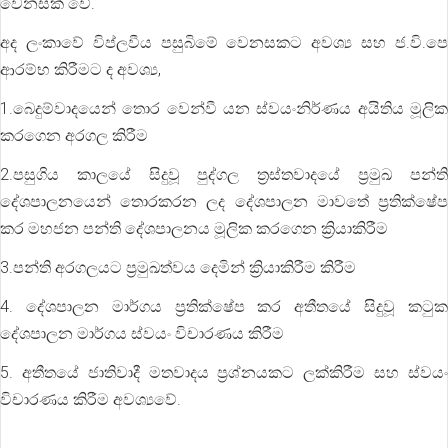
වෙනසක් වේ.
අද ලංකාවේ විප්ලවීය පසුබිමේ වෙනසකට අවශ්‍ය සහ ජ.වි.පෙ
ආරම්භ කිරීමට ද අවශ්‍ය,
1.බෙදුම්වාදයෙන් තොර වෙන්වී යන ස්වයංනිර්ණය අයිතිය මූලික
කරගෙන අරගල කිරීම
2.පසුගිය කාලයේ සිදුවූ පුද්ගල ත්‍රස්තවාදයේ ප්‍රමුඛ පන්ති
දේශපාලනයෙන් තොරකරන ලද දේශපාලන මාවතේ ප්‍රතික්ෂේප
කර මහජන පන්ති දේශපාලනය මූලික කරගෙන ක්‍රියාකිරීම
3.පන්ති අරගලයට ප්‍රමුඛත්වය දෙමින් ක්‍රියාකිරීම කිරීම
4. දේශපාලන මාර්ගය ප්‍රතික්ෂේප කර අතීතයේ සිදුවූ කටුක
දේශපාලන මාර්ගය ස්වයං විචාරණය කිරීම
5. අතීතයේ ජාතිවාදී මතවාදය ප්‍රශ්නයකට ලක්කිරීම සහ ස්වයං
විචාරණය කිරීම අවශ්‍යවේ.