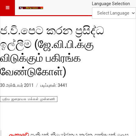
Language Selection
ජ.වි.පෙට කරන ප්‍රසිද්ධ
ඉල්ලීම (ஜே.வி.பி.க்கு
விடுக்கும் பகிரங்க
வேண்டுகோள்)
30 அக்டோபர் 2011
படிப்புகள்: 3441
புதிய ஜனநாயக மக்கள் முன்னணி
ලංකාවේ
පංතියක් නියෝජනය කරන පක්ෂයක් ලෙස