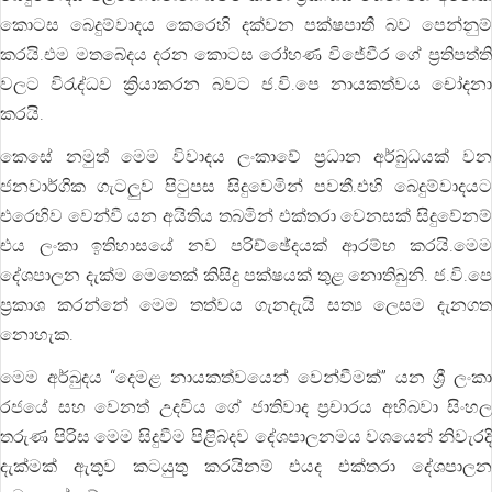
කොට‍ස බෙදුම්වාදය කෙරෙහි දක්වන පක්ෂපාතී බව පෙන්නුම්
කරයි.එම මතබේදය දරන කොටස රෝහණ විජේවීර ගේ ප්‍රතිපත්ති
වලට විරැද්ධව ක්‍රියාකරන බවට ජ.වි.පෙ නායකත්වය චෝදනා
කරයි.
කෙසේ නමුත් මෙම විවාදය ලංකාවේ ප්‍රධාන අර්බුධයක් වන
ජනවාර්ගික ගැටලුව පිටුපස සිදුවෙමින් පවතී.එහි බෙදුම්වාදයට
එරෙහිව වෙන්වී යන අයිතිය තබමින් එක්තරා වෙනසක් සිදුවේනම්
එය ලංකා ඉතිහාසයේ නව පරිච්ඡේදයක් ආරම්භ කරයි.මෙම
දේශපාලන දැක්ම මෙතෙක් කිසිදු පක්ෂයක් තුළ නොතිබුනි. ජ.වි.පෙ
ප්‍රකාශ කරන්නේ මෙම තත්වය ගැනදැයි සත්‍ය ලෙසම දැනගත
නොහැක.
මෙම අර්බුදය “දෙමළ නායකත්වයෙන් වෙන්වීමක්” යන ශ්‍රී ලංකා
රජයේ සහ වෙනත් උදවිය ගේ ජාතිවාද ප්‍රචාරය අභිබවා සිංහල
තරුණ පිරිස මෙම සිදුවීම පිළිබදව දේශපාලනමය වශයෙන් නිවැරදි
දැක්මක් ඇතුව කටයුතු කරයිනම් එයද එක්තරා දේශපාලන