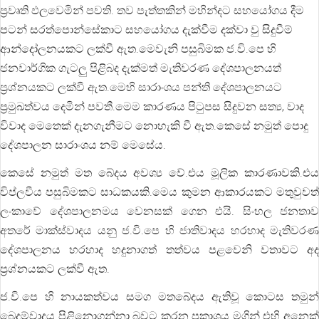
ප්‍රවෘති ඵලවෙමින් පවති. තව පැත්තකින් මහින්දට සහයෝගය දීම
පටන් සරත්පොන්සේකාට සහයෝගය දැක්වීම දක්වා වු සිදුවීම්
ආන්දෝලනයකට ලක්වී ඇත.මෙවැනි පසුබිමක ජ.වි.පෙ හි
ජනවාර්ගික ගැටලු පිළිබද දැක්මත් මැතිවරණ දේශපාලනයත්
ප්‍රශ්නයකට ලක්වී ඇත.මෙහි සාරාංශය පන්ති දේශපාලනයට
ප්‍රමුඛත්වය දෙමින් පවතී.මෙම කාරණය පිටුපස සිදුවන සත්‍ය, වාද
විවාද මෙතෙක් දැනගැනීමට නොහැකි වී ඇත.කෙසේ නමුත් පොදු
දේශපාලන සාරාංශය නම් මෙසේය.
කෙසේ නමුත් මත බේදය අවශ්‍ය වේ.එය මූලික කාරණාවකි.එය
විප්ලවීය පසුබිමකට සාධකයකි.මෙය කුමන ආකාරයකට මතුවුවත්
ලංකාවේ දේශපාලනමය වෙනසක් ගෙන එයි. සිංහල ජනතාව
අතරේ මාක්ස්වාදය යනු ජ.වි.පෙ හි ජාතිවාදය හරහාද මැතිවරණ
දේශපාලනය හරහාද හදුනාගත් තත්වය පළවෙනි වතාවට අද
ප්‍රශ්නයකට ලක්වී ඇත.
ජ.වි.පෙ හි නායකත්වය සමග මතබේදය ඇතිවූ කොටස තමුන්
බෙදුම්වාදය පිළිනොගන්නා බවට කරන ප්‍රකාශය මගින් එහි අනෙක්