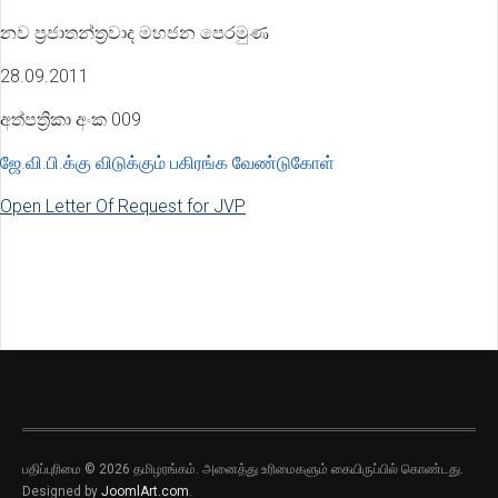
නව ප්‍රජාතන්ත්‍රවාද මහජන පෙරමුණ
28.09.2011
අත්පත්‍රිකා අංක 009
ஜே.வி.பி.க்கு விடுக்கும் பகிரங்க வேண்டுகோள்
Open Letter Of Request for JVP
பதிப்புரிமை © 2026 தமிழரங்கம். அனைத்து உரிமைகளும் கையிருப்பில் கொண்டது.
Designed by
JoomlArt.com
.