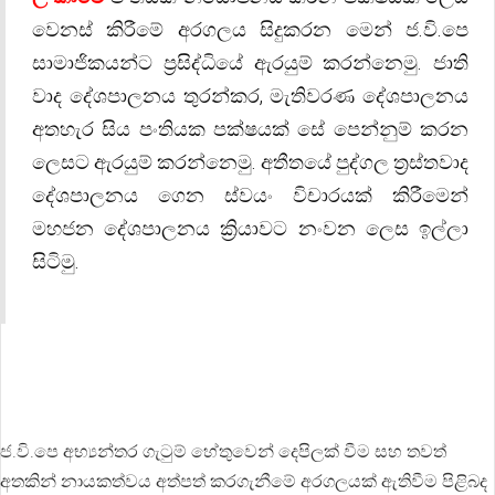
වෙනස් කිරීමේ අරගලය සිදුකරන මෙන් ජ.වි.පෙ
සාමාජිකයන්ට ප්‍රසිද්ධියේ ඇරයුම් කරන්නෙමු. ජාති
වාද දේශපාලනය තුරන්කර, මැතිවරණ දේශපාලනය
අතහැර සිය පංතියක පක්ෂයක් සේ පෙන්නුම් කරන
ලෙසට ඇරයුම් කරන්නෙමු. අතීතයේ පුද්ගල ත්‍රස්තවාද
දේශපාලනය ගෙන ස්වයං විචාරයක් කිරීමෙන්
මහජන දේශපාලනය ක්‍රියාවට නංවන ලෙස ඉල්ලා
සිටිමු.
ජ.වි.පෙ අභ්‍යන්තර ගැටුම් හේතුවෙන් දෙපිලක් වීම සහ තවත්
අතකින් නායකත්වය අත්පත් කරගැනීමේ අරගලයක් ඇතිවීම පිළිබද