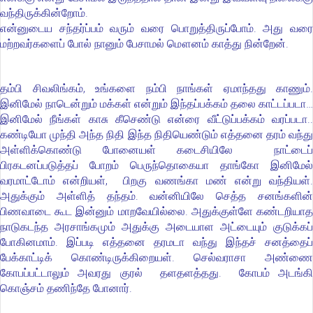
வந்திருக்கின்றோம்.
என்னுடைய சந்தர்ப்பம் வரும் வரை பொறுத்திருப்போம். அது வரை
மற்றவர்களைப் போல் நானும் பேசாமல் மௌனம் காத்து நின்றேன்.
தம்பி சிவலிங்கம், உங்களை நம்பி நாங்கள் ஏமாந்தது காணும்.
இனிமேல் நாடென்றும் மக்கள் என்றும் இந்தப்பக்கம் தலை காட்டப்படா…
இனிமேல் நீங்கள் காசு கீசெண்டு என்ரை வீட்டுப்பக்கம் வரப்படா..
கண்டியோ முந்தி அந்த நிதி இந்த நிதியெண்டும் எத்தனை தரம் வந்து
அள்ளிக்கொண்டு போனையள் கடைசியிலே நாட்டைப்
பிரகடனப்படுத்தப் போறம் பெருந்தொகையா தாங்கோ இனிமேல்
வரமாட்டோம் என்றியள், பிறகு வணங்கா மண் என்று வந்தியள்.
அதுக்கும் அள்ளித் தந்தம். வன்னியிலே செத்த சனங்களின்
பிணவாடை கூட இன்னும் மாறவேயில்லை. அதுக்குள்ளே கண்டறியாத
நாடுகடந்த அரசாங்கமும் அதுக்கு அடையாள அட்டையும் குடுக்கப்
போகினமாம். இப்படி எத்தனை தரமடா வந்து இந்தச் சனத்தைப்
பேக்காட்டிக் கொண்டிருக்கிறையள். செல்வராசா அண்ணை
கோபப்பட்டாலும் அவரது குரல் தளதளத்தது. கோபம் அடங்கி
கொஞ்சம் தணிந்தே போனார்.