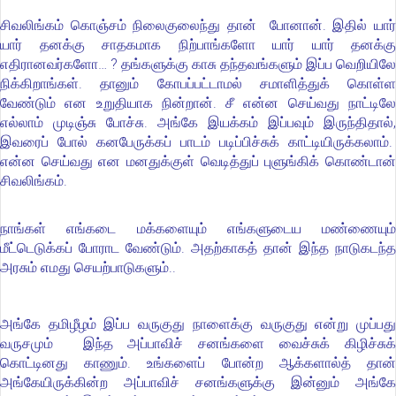
சிவலிங்கம் கொஞ்சம் நிலைகுலைந்து தான் போனான். இதில் யார்
யார் தனக்கு சாதகமாக நிற்பாங்களோ யார் யார் தனக்கு
எதிரானவர்களோ… ? தங்களுக்கு காசு தந்தவங்களும் இப்ப வெறியிலே
நிக்கிறாங்கள். தானும் கோபப்பட்டாமல் சமாளித்துக் கொள்ள
வேண்டும் என உறுதியாக நின்றான். சீ என்ன செய்வது நாட்டிலே
எல்லாம் முடிஞ்சு போச்சு. அங்கே இயக்கம் இப்பவும் இருந்திதால்,
இவரைப் போல் கனபேருக்கப் பாடம் படிப்பிச்சுக் காட்டியிருக்கலாம்.
என்ன செய்வது என மனதுக்குள் வெடித்துப் புளுங்கிக் கொண்டான்
சிவலிங்கம்.
நாங்கள் எங்கடை மக்களையும் எங்களுடைய மண்ணையும்
மீட்டெடுக்கப் போராட வேண்டும். அதற்காகத் தான் இந்த நாடுகடந்த
அரசும் எமது செயற்பாடுகளும்..
அங்கே தமிழீழம் இப்ப வருகுது நாளைக்கு வருகுது என்று முப்பது
வருசமும் இந்த அப்பாவிச் சனங்களை வைச்சுக் கிழிச்சுக்
கொட்டினது காணும். உங்களைப் போன்ற ஆக்களால்த் தான்
அங்கேயிருக்கின்ற அப்பாவிச் சனங்களுக்கு இன்னும் அங்கே