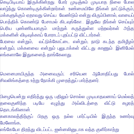
கெடிபிடியாய் இருக்கின்றது. போர் முடிஞ்சும் முடியாத நிலை போல
வாழ்ந்து கொண்டிருக்கின்றார்கள். உண்மையிலே நீங்கள் நாட்டுக்கும்,
மக்களுக்கும் ஏதாவது செய்ய வேண்டும் என்று விரும்பினால், வாயைப்
பொத்திக் கொண்டு பேசாமல் கிடவுங்கோ.. இதுவே நீங்கள் செய்யும்
பெரிய புண்ணியமாகும். மாற்றுக் கருத்துள்ள மற்றவர்கள் அந்த
மக்களின் விடிவுக்காய் போராடப் புறப்பட்டு விட்டார்கள்.
பேரவை என்றும், வட்டுக்கோட்டை என்றும், நாடு கடந்த தமிழீழம்
என்றும், மக்களவை என்றும் புலுடாக்கள் விட்டது காணும். இனிமேல்
எங்களாலே இதுகளைத் தாங்கேலாது.
மௌனமாயிருந்த அனைவரும்; சரியென ஆமோதிப்பது போல்
சிவலிங்கத்தை உற்று நோக்கி முறைத்துப் பார்த்தனர்.
பிழையென்று எதிர்த்து ஒரு பதிலும் சொல்ல முடியாதவனாய் மெல்லத்
தலைகுனிந்த படியே எழுந்து அவ்விடத்தை விட்டு கழரத்
தொடங்கினான்.
கனகாலத்திற்குப் பிறகு ஒரு நல்ல பார்ட்டியில் இருந்த உணர்வு
மேலோங்க,
எங்கேயோ திறந்து விடப்பட்ட ஐன்னலினுடாக வந்த குளிர்காற்று