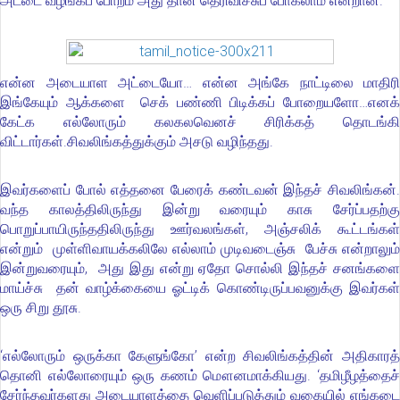
அட்டை வழங்கப் போறம் அது தான் தெரிவிச்சுப் போகலாம் என்றான்.
என்ன அடையாள அட்டையோ… என்ன அங்கே நாட்டிலை மாதிரி
இங்கேயும் ஆக்களை செக் பண்ணி பிடிக்கப் போறையளோ…எனக்
கேட்க எல்லோரும் கலகலவெனச் சிரிக்கத் தொடங்கி
விட்டார்கள்.சிவலிங்கத்துக்கும் அசடு வழிந்தது.
இவர்களைப் போல் எத்தனை பேரைக் கண்டவன் இந்தச் சிவலிங்கன்.
வந்த காலத்திலிருந்து இன்று வரையும் காசு சேர்ப்பதற்கு
பொறுப்பாயிருந்ததிலிருந்து ஊர்வலங்கள், அஞ்சலிக் கூட்டங்கள்
என்றும் முள்ளிவாயக்கலிலே எல்லாம் முடிவடைஞ்சு பேச்சு என்றாலும்
இன்றுவரையும், அது இது என்று ஏதோ சொல்லி இந்தச் சனங்களை
மாய்ச்சு தன் வாழ்க்கையை ஓட்டிக் கொண்டிருப்பவனுக்கு இவர்கள்
ஒரு சிறு தூசு.
‘எல்லோரும் ஒருக்கா கேளுங்கோ’ என்ற சிவலிங்கத்தின் அதிகாரத்
தொனி எல்லோரையும் ஒரு கணம் மௌனமாக்கியது. ‘தமிழீழத்தைச்
சேர்ந்தவர்களது அடையாளத்தை வெளிப்படுத்தும் வகையில் எங்கடை