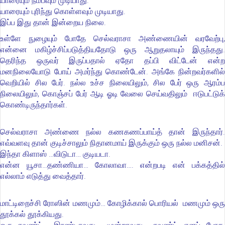
யாரையும் நம்பவும் முடியாது.
யாரையும் புரிந்து கொள்ளவும் முடியாது.
இப்ப இது தான் இன்றைய நிலை.
உள்ளே நுழையும் போதே செல்வராசா அண்ணையின் வரவேற்பு,
என்னை மகிழ்ச்சிப்படுத்தியதோடு ஒரு ஆறுதலாயும் இருந்தது.
தெரிந்த ஒருவர் இருப்பதால் ஏதோ தப்பி விட்டேன் என்ற
மனநிலையோடு போய் அமர்ந்து கொண்டேன். அங்கே நின்றவர்களில்
வெறியில் சில பேர். நல்ல உச்ச நிலையிலும், சில பேர் ஒரு ஆரம்ப
நிலையிலும், கொஞ்சப் பேர் ஆடி ஓடி வேலை செய்வதிலும் ஈடுபட்டுக்
கொண்டிருந்தார்கள்.
செல்வராசா அண்ணை நல்ல கணகணப்பாய்த் தான் இருந்தார்.
எவ்வளவு தான் குடிச்சாலும் நிதானமாய் இருக்கும் ஒரு நல்ல மனிசன்.
இந்தா கிளாஸ் …விடுடா… குடியடா.
என்ன யூசா…தண்ணியா… கோலாவா…. என்றபடி என் பக்கத்தில்
எல்லாம் எடுத்து வைத்தார்.
மாட்டிறைச்சி ரோஸின் மணமும்… கோழிக்கால் பொரியல் மணமும் ஒரு
தூக்கல் தூக்கியது.