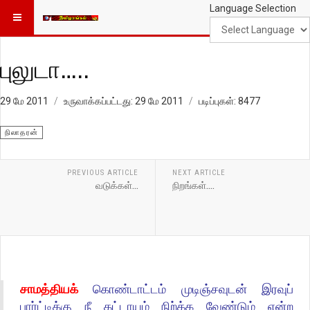
Language Selection
புலுடா…..
29 மே 2011
உருவாக்கப்பட்டது: 29 மே 2011
படிப்புகள்: 8477
நிலாதரன்
PREVIOUS ARTICLE
NEXT ARTICLE
வடுக்கள்…
நிறங்கள்....
சாமத்தியக்
கொண்டாட்டம் முடிஞ்சவுடன் இரவுப்
பார்ட்டிக்கு நீ கட்டாய
ம் நி
ற்
க்க
வேண்டும் என்ற