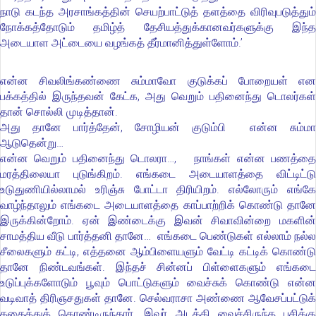
நாடு கடந்த அரசாங்கத்தின் செயற்பாட்டுத் தளத்தை விரிவுபடுத்தும்
நோக்கத்தோடும் தமிழ்த் தேசியத்துக்கானவர்களுக்கு இந்த
அடையாள அட்டையை வழங்கத் தீர்மானித்துள்ளோம்.’
என்ன சிவலிங்கண்ணை சும்மாவோ குடுக்கப் போறையள் என
பக்கத்தில் இருந்தவன் கேட்க, அது வெறும் பதினைந்து டொலர்கள்
தான் சொல்லி முடித்தான்.
அது தானே பார்த்தேன், சோழியன் குடும்பி என்ன சும்மா
ஆடுதென்று…
என்ன வெறும் பதினைந்து டொலரா…, நாங்கள் என்ன பணத்தை
மரத்திலையா புடுங்கிறம். எங்கடை அடையாளத்தை விட்டிட்டு
உடுதுணியில்லாமல் உரிஞ்சு போட்டா திரியிறம். எல்லோரும் எங்கே
வாழ்ந்தாலும் எங்கடை அடையாளத்தை காப்பாற்றிக் கொண்டு தானே
இருக்கின்றோம். ஏன் இண்டைக்கு இவன் சிவாவின்றை மகளின்
சாமத்திய வீடு பார்த்தனி தானே… எங்கடை பெண்டுகள் எல்லாம் நல்ல
சீலைகளும் கட்டி, எத்தனை ஆம்பிளையளும் வேட்டி கட்டிக் கொண்டு
தானே நிண்டவங்கள். இந்தச் சின்னப் பிள்ளைகளும் எங்கடை
உடுப்புக்களோடும் பூவும் பொட்டுகளும் வைச்சுக் கொண்டு என்ன
வடிவாத் திரிஞசதுகள் தானே. செல்வராசா அண்ணை ஆவேசப்பட்டுக்
கதைத்துக் கொண்டிருந்தார். இவர் அடக்கி வைச்சிருந்த பசிக்கு