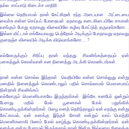
நல்ல சாப்பாடு கிடைச்ச மாதிரி.
இல்லை தெரியாமல் தான் கேட்கிறன் உந்த அடையாள அட்டையை
வைச்சு என்ன செய்யப் போறையள். ஏதாவது கடைகிடையிலே சாமான்
வாங்கும் போது ஏதாவுது விலையிலே கழிவு போட்டுத் தருவார்களோ….
இல்லா விட்டால் எங்கேயாவது பெற்றோல் அடிக்கும் போதாவது ஏதாவது
குறைஞ்ச விலையில் அடிக்க விடுவாங்களோ……?
எல்லோருக்கும் சிரிப்பு தான் வந்தது. சிவலிங்கத்தையும் ஏன்
பகைத்துக் கொள்வான் என நினைத்து அடக்கி கொண்டார்கள்.
நான் என்ன சொல்ல இந்தாள் வெறியிலே என்ன சொல்லுது என்று
மனதில் நினைத்துக் கொண்டாலும் பதில் சொல்லாமல் மௌனமாய்
நின்றான் சிவலிங்கம்.
எல்லோரும் மௌனியாகவே இருந்தார்கள். இங்கே கனபேர் ஒன்றும்
பேசாது மதில் மேல் பூனைகள் போல் பதுங்கிக்
கொண்டிருக்கின்றார்கள். பிழை எனத் தெரிந்தாலும் ஏன் எதற்கு என்று
கேட்காமல், ஏன் எனக்கு இந்தச் சோலி என்றும் வாய் பொத்தி
மௌனிகளாகி பிணம் போல் வாழ்ந்து கொண்டிருக்கின்றார்கள். ஏன்
எனக்கு என்று பேசாமல் இருந்ததால் தான் இன்று இவ்வளவு நிலைக்கு