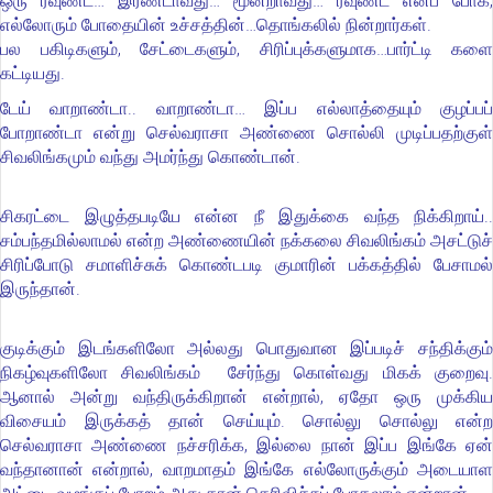
ஒரு ரவுண்ட்… இரண்டாவது… மூன்றாவது… ரவுண்ட் எனப் போக,
எல்லோரும் போதையின் உச்சத்தின்…தொங்கலில் நின்றார்கள்.
பல பகிடிகளும், சேட்டைகளும், சிரிப்புக்களுமாக…பார்ட்டி களை
கட்டியது.
டேய் வாறாண்டா.. வாறாண்டா… இப்ப எல்லாத்தையும் குழப்பப்
போறாண்டா என்று செல்வராசா அண்ணை சொல்லி முடிப்பதற்குள்
சிவலிங்கமும் வந்து அமர்ந்து கொண்டான்.
சிகரட்டை இழுத்தபடியே என்ன நீ இதுக்கை வந்த நிக்கிறாய்..
சம்பந்தமில்லாமல் என்ற அண்ணையின் நக்கலை சிவலிங்கம் அசட்டுச்
சிரிப்போடு சமாளிச்சுக் கொண்டபடி குமாரின் பக்கத்தில் பேசாமல்
இருந்தான்.
குடிக்கும் இடங்களிலோ அல்லது பொதுவான இப்படிச் சந்திக்கும்
நிகழ்வுகளிலோ சிவலிங்கம் சேர்ந்து கொள்வது மிகக் குறைவு.
ஆனால் அன்று வந்திருக்கிறான் என்றால், ஏதோ ஒரு முக்கிய
விசையம் இருக்கத் தான் செய்யும். சொல்லு சொல்லு என்ற
செல்வராசா அண்ணை நச்சரிக்க, இல்லை நான் இப்ப இங்கே ஏன்
வந்தானான் என்றால், வாறமாதம் இங்கே எல்லோருக்கும் அடையாள