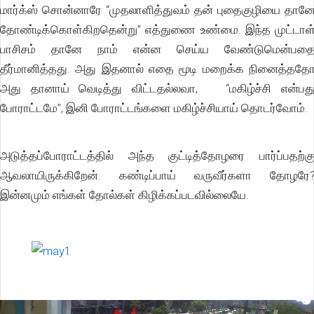
மார்க்ஸ் சொன்னாரே “முதலாளித்துவம் தன் புதைகுழியை தான
தோண்டிக்கொள்கிறதென்று” எத்துணை உண்மை. இந்த முட்டாள
பாசிசம் தானே நாம் என்ன செய்ய வேண்டுமென்பத
தீர்மானித்தது. அது இதனால் எதை மூடி மறைக்க நினைத்தத
அது தானாய் வெடித்து விட்டதல்லவா, “மகிழ்ச்சி என்பத
போராட்டமே”, இனி போராட்டங்களை மகிழ்ச்சியாய் தொடர்வோம்.
அடுத்தப்போராட்டத்தில் அந்த குட்டித்தோழரை பார்ப்பதற்க
ஆவலாயிருக்கிறேன். கண்டிப்பாய் வருவீர்களா தோழரே
இன்னமும் எங்கள் தோல்கள் கிழிக்கப்படவில்லையே.