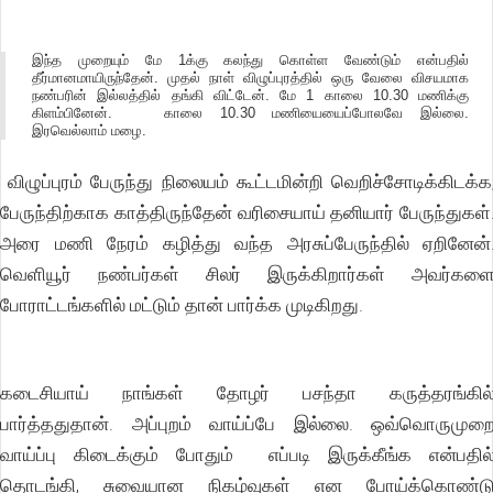
இந்த முறையும் மே 1க்கு கலந்து கொள்ள வேண்டும் என்பதில்
தீர்மானமாயிருந்தேன். முதல் நாள் விழுப்புரத்தில் ஒரு வேலை விசயமாக
நண்பரின் இல்லத்தில் தங்கி விட்டேன். மே 1 காலை 10.30 மணிக்கு
கிளம்பினேன். காலை 10.30 மணியையைப்போலவே இல்லை.
இரவெல்லாம் மழை.
விழுப்புரம் பேருந்து நிலையம் கூட்டமின்றி வெறிச்சோடிக்கிடக்க
பேருந்திற்காக காத்திருந்தேன் வரிசையாய் தனியார் பேருந்துகள்
அரை மணி நேரம் கழித்து வந்த அரசுப்பேருந்தில் ஏறினேன்
வெளியூர் நண்பர்கள் சிலர் இருக்கிறார்கள் அவர்கள
போராட்டங்களில் மட்டும் தான் பார்க்க முடிகிறது.
கடைசியாய் நாங்கள் தோழர் பசந்தா கருத்தரங்கில
பார்த்ததுதான். அப்புறம் வாய்ப்பே இல்லை. ஒவ்வொருமுற
வாய்ப்பு கிடைக்கும் போதும் எப்படி இருக்கீங்க என்பதில
தொடங்கி, சுவையான நிகழ்வுகள் என போய்க்கொண்ட