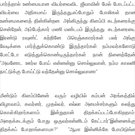
பார்த்தால் உண்மையான வியர்வைவிட ஜீவாவின் மேல் போடப்பட்
வியர்வை அதிகமாய் இருந்தது,எப்போதும் போலிகள் தா
உண்மைகளைத் தின்கின்றன. அங்கிருந்து கிளம்பி கடற்கரைக்க
சென்றேன், அம்பேத்கார் மணி மண்டபம் இருந்தது. கடற்கரைய
இரண்டு ரவுண்ட் சுற்றினே. பிரெஞ்சுகாரர்கள் பலர் அங்க
வேடிக்கை பார்த்துக்கொண்டு இருந்தார்கள். நம்மவர்களோட
போட்டோ எடுத்துக்கொண்டிருந்தார்கள். நான் நினைத்தேன
“அவனோட ஊர்ல போய் என்னன்னு சொல்லுவான், நம்ம காலன
நாட்டுக்கு போய்ட்டு வந்தேன்னு சொல்லுவானா”
மீண்டும் கிளம்பினேன். வரும் வழியில் கம்பன் அரங்கத்தில
விழாவாம், கவர்னர், முதல்வர், எல்லா அமைச்சர்களும் கலந்த
கொள்கிறார்களாம். இன்றுதான் திறக்கப்படப்போகிறதாம்
அதைக்கடக்கும் போது ஒருவர்என்னிடம் கேட்டார்”இன்னைக்க
திறக்கப் போறாங்களாமா?” “ஆமா இன்னிக்கே போயிடுங்