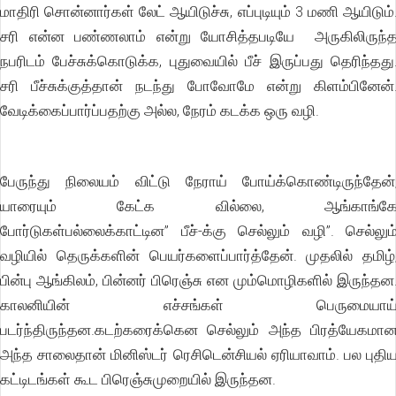
மாதிரி சொன்னார்கள் லேட் ஆயிடுச்சு, எப்புடியும் 3 மணி ஆயிடும்
சரி என்ன பண்ணலாம் என்று யோசித்தபடியே அருகிலிருந்
நபரிடம் பேச்சுக்கொடுக்க, புதுவையில் பீச் இருப்பது தெரிந்தது
சரி பீச்சுக்குத்தான் நடந்து போவோமே என்று கிளம்பினேன்
வேடிக்கைப்பார்ப்பதற்கு அல்ல, நேரம் கடக்க ஒரு வழி.
பேருந்து நிலையம் விட்டு நேராய் போய்க்கொண்டிருந்தேன்
யாரையும் கேட்க வில்லை, ஆங்காங்க
போர்டுகள்பல்லைக்காட்டின” பீச்-க்கு செல்லும் வழி”. செல்லும
வழியில் தெருக்களின் பெயர்களைப்பார்த்தேன். முதலில் தமிழ்
பின்பு ஆங்கிலம், பின்னர் பிரெஞ்சு என மும்மொழிகளில் இருந்தன
காலனியின் எச்சங்கள் பெருமையாய
படர்ந்திருந்தன.கடற்கரைக்கென செல்லும் அந்த பிரத்யேகமா
அந்த சாலைதான் மினிஸ்டர் ரெசிடென்சியல் ஏரியாவாம். பல புதி
கட்டிடங்கள் கூட பிரெஞ்சுமுறையில் இருந்தன.