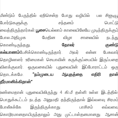
மீண்டும் பேருந்தில் ஏறிசென்ற போது வழியில் பல சிஐடிய
போர்டுகளுக்கு சந்தனம் பொட்ட
வைத்திருந்தார்கள்.
பூசை
யெல்லாம் காலையிலேயே முடிந்திருக்கும
போல.அதிமுக மேதின விழா சாலையில் நடந்த
கொண்டிருந்தது.
தோலர் குண்ட
கல்யாணம்
பேசிக்கொண்டிருந்தார். அவர் என்ன பேசுவார
தொழிலாளர் உரிமைகள் செயாவின் சுருக்குப்பையில் இருப்பத
விளக்குவார். ஒருவகையில் புதுவையின் இப்போராட்டம் ஒர
தொடக்கமே.
“நம்முடைய ஆயுதத்தை எதிரி தான
தீர்மானிக்கிறான்”
உண்மைதான் புதுவையிலிருந்து 4 கி.மீ தள்ளி உள்ள இடத்தில
பொதுக்கூட்டம் நடத்த அனுமதி தந்திருந்தால் இவ்வளவு சிரமம
போலீசுக்கே இருந்திருக்காது. பாசிசம் எவ்வளவ
கொடூரமானதாயிருந்தாலும் அது முட்டாள்தனமானது. ஆசான