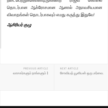
நடைபெற்றுக்கொண்டிருக்கின்ற ராஜீவ் கொலை
தொடர்பான ஆக்ரோசமான ஆனால் அநாவசியமான
விவாதங்கள் தொடர்பாகவும் எமது கருத்து இதுவே!
ஆசிரியர் குழு
PREVIOUS ARTICLE
NEXT ARTICLE
வாசகர்களும் நாங்களும் 1
சோவியத் யூனியன் ஒரு பார்வை.