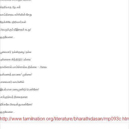
தெரியாத ஆடவர்
வாய்நிறைய எச்சிலின் சேறு
தேக்கியே திரிவார்கள்
அவருக்கும் நீஇதைக் கூறு!
ஒருவேளை...
பூவைமார் 'நல்லிதழை' நல்ல
புன்னகை சிந்திடும் 'பல்லை'
நாவினால் யாம்சொல்வ தில்லை -- அவை
நன்மணத் தாமரை! முல்லை!
பாவைமார் வாயினில்
இயல்பான மணமுண்டு பெண்ணே!
பாக்குவெற் றிலைதனை
நீக்கலே மிகநன்று கண்ணே!
ஒருவேளை...
http://www.tamilnation.org/literature/bharathidasan/mp093c.h