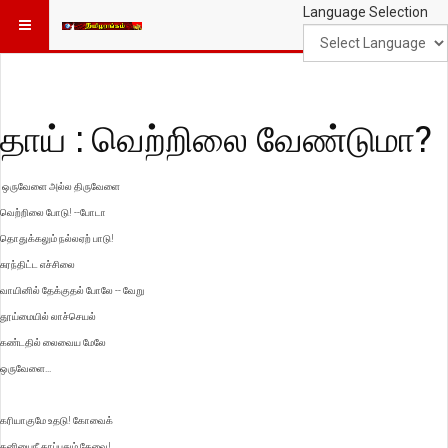
Language Selection
தாய் : வெற்றிலை வேண்டுமா?
ஒருவேளை அல்ல திருவேளை
வெற்றிலை போடு! --போடா
தொதுக்கலும் நல்லஏற் பாடு!
சுரந்திட்ட எச்சிலை
வாயினில் தேக்குதல் போலே -- வேறு
தூய்மையில் லாச்செயல்
கண்டதில் லைவைய மேலே
ஒருவேளை...
கரியாகுமே உதடு! கோவைக்
கனியைநீ காப்பதும் தேவை!