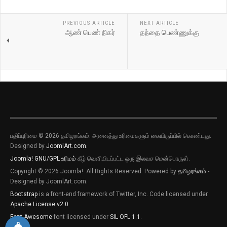
PREVIOUS ARTICLE
NEXT ARTICLE
ஆண் பெண் நிகர்
தந்தை பெண்ணுக்கு
பதிப்புரிமை © 2026 தமிழரங்கம். அனைத்து உரிமைகளும் கையிருப்பில் கொண்டது.
Designed by
JoomlArt.com
.
Joomla!
GNU/GPL உரிமம்
கீழ் வெளியிடப்பட்ட ஒரு இலவச மென்பொருள்.
Copyright © 2026 Joomla!. All Rights Reserved. Powered by
தமிழரங்கம்
-
Designed by JoomlArt.com.
Bootstrap
is a front-end framework of Twitter, Inc. Code licensed under
Apache License v2.0
.
Font Awesome
font licensed under
SIL OFL 1.1
.