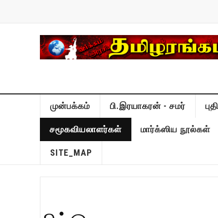
முன்பக்கம்
பி.இரயாகரன் - சமர்
பு
சமூகவியலாளர்கள்
மார்க்ஸிய நூல்கள்
SITE_MAP