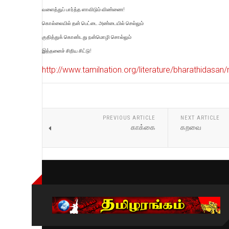
வளைத்துப் பார்த்த ளாவிடும் விண்ணை!
கொல்லையில் தன் பெட்டை அண்டையில் செல்லும்
குதித்துக் கொண்டது நன்மொழி சொல்லும்
இத்தனைச் சிறிய சிட்டு!
http://www.tamilnation.org/literature/bharathidas
PREVIOUS ARTICLE
NEXT ARTICLE
காக்கை
கறவை