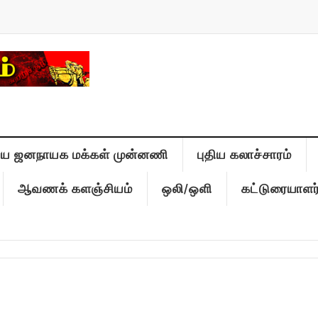
திய ஜனநாயக மக்கள் முன்னணி
புதிய கலாச்சாரம்
ஆவணக் களஞ்சியம்
ஒலி/ஒளி
கட்டுரையாளர