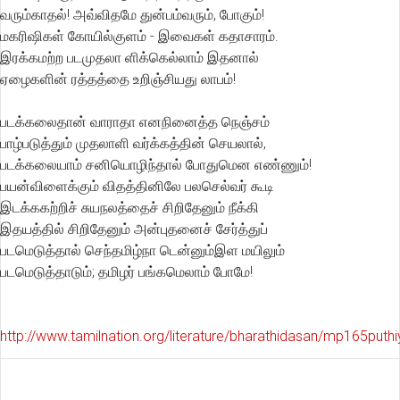
வரும்காதல்! அவ்விதமே துன்பம்வரும், போகும்!
மகரிஷிகள் கோயில்குளம் - இவைகள் கதாசாரம்.
இரக்கமற்ற படமுதலா ளிக்கெல்லாம் இதனால்
ஏழைகளின் ரத்தத்தை உறிஞ்சியது லாபம்!
படக்கலைதான் வாராதா எனநினைத்த நெஞ்சம்
பாழ்படுத்தும் முதலாளி வர்க்கத்தின் செயலால்,
படக்கலையாம் சனியொழிந்தால் போதுமென எண்ணும்!
பயன்விளைக்கும் விதத்தினிலே பலசெல்வர் கூடி
இடக்ககற்றிச் சுயநலத்தைச் சிறிதேனும் நீக்கி
இதயத்தில் சிறிதேனும் அன்புதனைச் சேர்த்துப்
படமெடுத்தால் செந்தமிழ்நா டென்னும்இள மயிலும்
படமெடுத்தாடும்; தமிழர் பங்கமெலாம் போமே!
http://www.tamilnation.org/literature/bharathidasan/mp165put