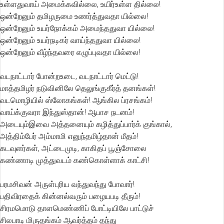
உள்ளதுவாய் அமைக்கவில்லை, உயிர்உள்ள தில்லை!
ஒன்றேனும் தமிழருமை உணர்த்துவதா யில்லை!
ஒன்றேனும் உயர்நோக்கம் அமைந்ததுவா யில்லை!
ஒன்றேனும் உயர்நடிகர் வாய்ந்ததுவா யில்லை!
ஒன்றேனும் வீழ்ந்தவரை எழுப்புவதா யில்லை!
வடநாட்டார் போன்றஉடை, வடநாட்டார் மெட்டு!
மாத்தமிழர் நடுவினிலே தெலுங்குகீர்த் தனங்கள்!
வடமொழியில் ஸ்லோகங்கள்! ஆங்கில ப்ரசங்கம்!
வாய்க்குவரா இந்துஸ்தான்! ஆபாச நடனம்!
அடையும்இவை அத்தனையும் கழித்துப்பார்க் குங்கால்,
அத்திம்பேர் அம்மாமி எனுந்தமிழ்தான் மீதம்!
கடவுளர்கள், அட்டைமுடி, காகிதப் பூஞ்சோலை
கண்ணாடி முத்துவடம் கண்கொள்ளாக் காட்சி!
பரமசிவன் அருள்புரிய வந்துவந்து போவார்!
பதிவிரதைக் கின்னல்வரும் பழையபடி தீரும்!
சிரமமொடு தாளமெண்ணிப் போட்டியிலே பாட்டுச்
சிலபாடி மிருதங்கம் ஆவர்த்தம் தந்து