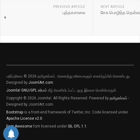
PREVIOUS ARTICLE
NEXT ARTICLE
புத்தகசாலை
சேசு பொழிந்த தெள்ள
பதிப்புரிமை © 2026 தமிழரங்கம். அனைத்து உரிமைகளும் கையிருப்பில் கொண்டது.
Designed by
JoomlArt.com
.
Joomla!
GNU/GPL உரிமம்
கீழ் வெளியிடப்பட்ட ஒரு இலவச மென்பொருள்.
Copyright © 2026 Joomla!. All Rights Reserved. Powered by
தமிழரங்கம்
-
Designed by JoomlArt.com.
Bootstrap
is a front-end framework of Twitter, Inc. Code licensed under
Apache License v2.0
.
Font Awesome
font licensed under
SIL OFL 1.1
.