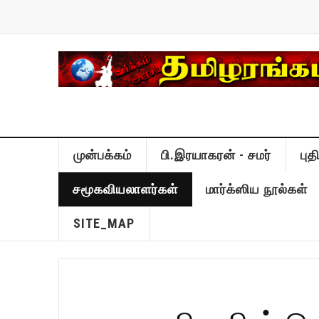
முன்பக்கம்
பி.இரயாகரன் - சமர்
பு
சமூகவியலாளர்கள்
மார்க்ஸிய நூல்கள்
SITE_MAP