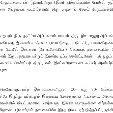
ேதுமாதவநாயர்: (புரொகிபிஷன்).இனி ஜில்லாக்களில் போலிஸ் சூப்பர
மாப்ளா அப்துல்லா. வடஆர்க்காடு திரு. ஷெனாய், சேலம்: திரு.பால
ரம்: திரு. நரசிம்ம அய்யங்கார், மலபார்: திரு. இராமானுஜ அய்யங்கா
ஒரே ஒரு ஜில்லாவில், தென்னாற்காட்டுக்கு மட்டும் திரு. பாலக்கிருஷ
க போலீஸ் இலாக்கா (போர்ட்போலியோ) நிர்வாகத் தலைமையில், செரட்
பனர் இருப்பதுபோக மற்றும் இரண்டு டிப்டி செக்ரட்டிரிகள்: 1.திரு.ஒய்
ையில் செக்ரட்டரி: திரு.டி.என். இலட்சுமிநாராயண அய்யர்: அண்டர்செ
ன்றன.
ிலவேயாகும்.மற்ற இலாக்காக்களிலும் 100- க்கு 90- பேர்
 முன்பே இருந்து வந்தாலும் இவ்வளவு மோசகரமான நிலைமை, அதாவது
லத்தில் ஏற்பட்டதாகவே தெரிகிறது. இங்கே பொதுமக்கள் சிந்திக்க
தமிழனை பழிவாங்கும் தன்மையிலே இந்த நிலை ஏற்படுத்தப்பட்டிருக