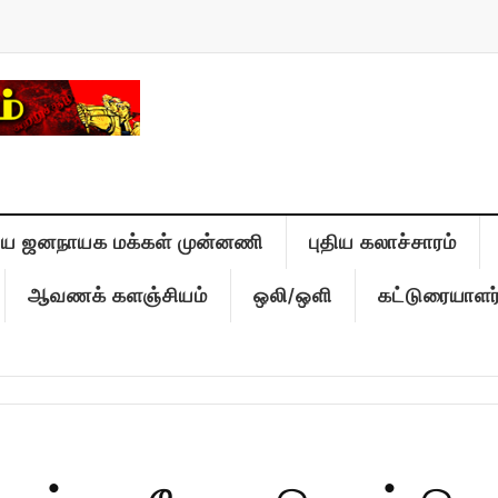
திய ஜனநாயக மக்கள் முன்னணி
புதிய கலாச்சாரம்
ஆவணக் களஞ்சியம்
ஒலி/ஒளி
கட்டுரையாளர