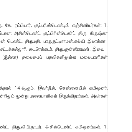
கே. நம்பியார், சூப்பரின்டெண்டிங் எஞ்சினியர்கள்: 1.
தம்பான: அசிஸ்டெண்ட் சூப்பிரின்டெண்ட்: திரு. கிருஷ்ண
ன் டெண்ட்: திருமதி. பாருகுட்டிராமன்.கல்வி இலாக்கா:-
். சட்டக்கல்லூரி டைரெக்கடர்: திரு.குன்னிராமன். இவை -
்ட (ஜில்லா) தலைமைப் பதவிகளிலுள்ள மலையாளிகள்
்தால் 14-ஆகும். இவற்றில், சென்னையில் கமிஷனர்:
மூன்றிலும் மூன்று மலையாளிகள் இருக்கிறார்கள். அவர்கள்
்ட்: திரு.வி.பி.நாயர். அசிஸ்டெண்ட் கமிஷனர்கள்: 1.