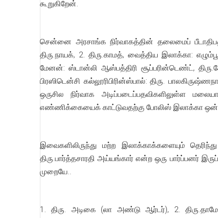
கூறுகிறேன்.
சென்னை அரசாங்க நிர்வாகத்தின் தலைமைப் பீடாதிபதியான
திரு.நாயக், 2. திரு.காமத், வைத்திய இலாக்கா: எழும்ப
மேனன்: ஸ்டான்லி ஆஸ்பத்திரி சூப்பரின்டெண்ட், திரு.க
பிரஸிடென்சி கல்லூரிபிரின்ஸ்பால்: திரு. பாலகிருஷ்ணநா
ஒருசில நிர்வாக அடிப்படைப்பதவிகளிலுள்ள மலைய
எண்ணிக்கையைக் காட்டுவதற்கு போலிஸ் இலாக்கா ஒன்றை
இவைகளிலிருந்து மற்ற இலாக்காக்களையும் தெரிந்த
திரு.பார்த்தசாரதி அய்யங்கார் என்ற ஒரு பார்ப்பனர் இர
முறையே..
1. திரு. அடிகை (லா அண்டு ஆர்டர்), 2. திரு.தாமோதர