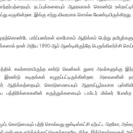
சந்தர்பத்தையும், நடப்புக்களையும் ஆதரவாகக் கொண்டு உள்நாட
ு வருகின்றன. இங்கு சற்று விவரமாக சொல்ல வேண்டியிருக்கிறது.
்கொண்டே பார்ப்பனர்கள் ஏகபோகம் ஆதிக்கம் பெற்று தமிழர்களுக்கு
மக்களால் நான் அறிய 1890-ஆம் ஆண்டிலிருந்தே பெருங்கிளர்ச்சி செய்யப
ல் கவர்னராயிருந்த லார்டு வென்லக் துரை அவர்களுக்கு இந்நாட
ிட்டு இரண்டு கடிதங்கள் எழுதப்பட்டிருக்கின்றன. அவைகளின்
ர் ஆதிக்கத்தையும், கொடுமையையும் ஆதாரப்பூர்வமாக புள்ளிவிவர
பத்திரிக்கைகளின் கருத்துக்களையும் டாக்டர் மில்லர் போன்ற 
மும், கொடுமையும் பற்றி சொல்வது ஜஸ்டிஸ்கட்சி ஏற்பட்ட பிறகோ, அல
ர்கள் என்பதை எடுத்தக்காட்டுவதற்காகவே. நிற்க, இத்தொல்லைகள் அல