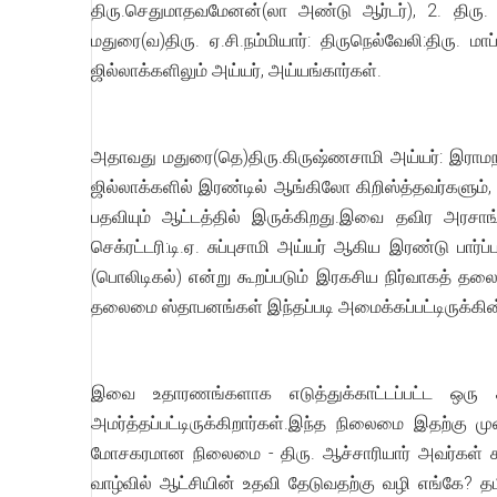
திரு.செதுமாதவமேனன்(லா அண்டு ஆர்டர்), 2. திரு. ச
மதுரை(வ)திரு. ஏ.சி.நம்மியார்: திருநெல்வேலி:திரு. 
ஜில்லாக்களிலும் அய்யர், அய்யங்கார்கள்.
அதாவது மதுரை(தெ)திரு.கிருஷ்ணசாமி அய்யர்: இராமநாதபு
ஜில்லாக்களில் இரண்டில் ஆங்கிலோ கிறிஸ்த்தவர்களும், 
பதவியும் ஆட்டத்தில் இருக்கிறது.இவை தவிர அரசாங்
செக்ரட்டரி:டி.ஏ. சுப்புசாமி அய்யர் ஆகிய இரண்டு பார்ப்
(பொலிடிகல்) என்று கூறப்படும் இரகசிய நிர்வாகத் தலைம
தலைமை ஸ்தாபனங்கள் இந்தப்படி அமைக்கப்பட்டிருக்கி
இவை உதாரணங்களாக எடுத்துக்காட்டப்பட்ட ஒரு ச
அமர்த்தப்பட்டிருக்கிறார்கள்.இந்த நிலைமை இதற்கு
மோசகரமான நிலைமை - திரு. ஆச்சாரியார் அவர்கள் கா
வாழ்வில் ஆட்சியின் உதவி தேடுவதற்கு வழி எங்கே? 