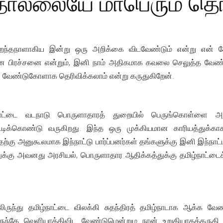
ல்லையே மாபெரும் தொ
றந்தநாளாகிய இன்று ஒரு அறிக்கை விடவேண்டும் என்று என் த
ன பிரச்சனை என்றும், இனி நாம் அதிகமாக கவலை செலுத்த வேண்டி
 வேண்டுகோளாக தெரிவிக்கலாம் என்று கருதுகிறேன்.
ாட்டை வடநாடு பொருளாதாரத் துறையில் பெருங்கொள்ளை அடிப
்டிக்கொண்டு வருகிறது. இந்த ஒரு முக்கியமான காரியத்துக்கா
தற்கு அனுகூலமாக இந்நாட்டு பார்ப்பனர்கள் தங்களுக்கு இனி இந்நா
ுக்கு அவனது அரசியல், பொருளாதார ஆதிக்கத்துக்கு தமிழ்நாட்டைக்
ந்து தமிழ்நாட்டை விலக்கி சுதந்திரத் தமிழ்நாடாக ஆக்க வேண்டு
லிருந்தே வெளியாக்கிவிட வேண்டுமென்றும நான் உறுதியாகக்கருத