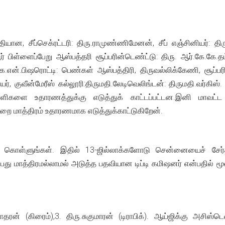
, சீப்செக்ரட்டரி: திரு.ராமுண்ணிமேனன், சீப் எஞ்சினியர்: திரு. 
ூர் பிள்ளைப்பேறு ஆஸ்பத்தரி சூப்பரின்டெண்ட்டு: திரு. ஆர்.கே.கே.
ே.என்.பிஷரொட்டி: பெண்கள் ஆஸ்பத்திரி, திருவல்லிக்கேணி, சூப்பரி
யர், குவீன்மேரீஸ் கல்லூரி:திருமதி.லேடிவெலிங்டன்: திருமதி.வர்கிஸ
ாளிகளை உதாரணத்துக்கு எடுத்துக் காட்டப்பட்டன.இனி மாவட
 மாத்திரம் உதாரணமாக எடுத்துக்காட்டுகிறேன்.
ு கொள்ளுங்கள். இதில் 13-ஜில்லாக்களோடு சென்னையைச் சேர்த
ுப்பது மாத்திரமல்லாமல் அடுத்த பதவியான டிப்டி கமிஷனர் என்பதில் 
ன் (கிரைம்),3. திரு.சுகுமாரன் (டிராபிக்). ஆய்ஜிக்கு அசிஸ்டெண