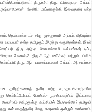
ின்டெண்ட்டுகள்: திருச்சி: திரு. விஸ்வநாத அய்யர்:
க்கிருஷ்ணமேனன், நீலகிரி: மாப்ளாரூக்கி இவைதவிர மற்ற
ர், தென்கன்னடம்: திரு. முத்துசாமி அய்யர். மீதியுள்ள
்ண உடையார் என்ற தமிழரும் இருந்து வருகிறார்கள். இவர்
டரி: திரு. ஆர்.ஏ. கோபால்சாமி அய்யங்கார்: டிப்டி
.சிவராம மேனன்,2. திரு.சி.ஆர்.பணிக்கர். மற்றும் பப்ளிக்
க்ரட்டரி: திரு. ஆர். பாலசுப்பரமணி அய்யர். அரசாங்கத்
களான தமிழர்களைத் தவிர மற்ற சமுதாயக்காரர்களே
 செக்ரிட்டேரியட், போலிஸ்- முதலியவற்றில் இவ்வளவு
 வேண்டும்-தமிழனுக்கு ஆட்சியில் இடமெங்கே? தமிழன்
்கிறது என்பதைத்தவிர வேறு காரணம் ஒன்றும் காணோம்.