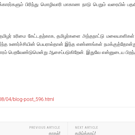
ாரர்களும் பிரிந்து மொழிவாரி மாகாண நாடு பெறும் வரையில் பதவி
் தமிழர் உரிமை கேட்டதற்காக, தமிழர்களை அந்தநாட்டு மலையாளிகள் 
 இந்த உணர்ச்சியின் பெயரால்தான் இந்த எண்ணங்கள் நமக்குத்தோன்
பரிகாரம் பெறவேண்டுமென்று ஆசைப்படுகிறேன். இதுவே என்னுடைய பிற
08/04/blog-post_596.html
PREVIOUS ARTICLE
NEXT ARTICLE
காதல்!
தமிழ்த்தாய்!