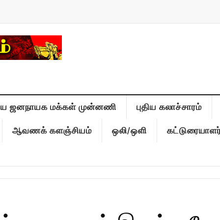
திய ஜனநாயக மக்கள் முன்னணி
புதிய கலாச்சாரம்
ஆவணக் களஞ்சியம்
ஒலி/ஒளி
கட்டுரையாளர