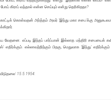
டுமி போய், கிராப் வந்திருக்கிறது' என்று. ‘இதனால் என்ன லாபம்!' எ
 போய் கிராப் வந்தால் என்ன செய்யும் என்று தெரிகிறதா?
காட்டிக் கொள்வதன் அர்த்தம் அவர் ‘இந்து மகா சபை'க்கு அனுகூலமாக
்கிறார்.
பெரிய வேதனை. எப்படி இந்தப் பார்ப்பான் இல்லாத மந்திரி சபையைக் க
ஸ்' எதிர்க்கும். எல்லாவற்றிற்கும் பிறகு, மெதுவாக ‘இந்து' எதிர்க்
விடுதலை' 15.5.1954.