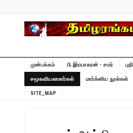
முன்பக்கம்
பி.இரயாகரன் - சமர்
பு
சமூகவியலாளர்கள்
மார்க்ஸிய நூல்கள்
SITE_MAP