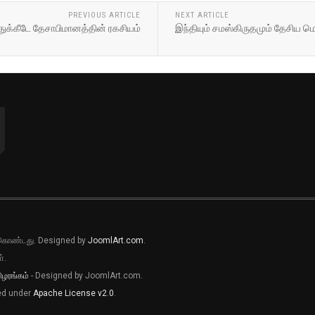
PREVIOUS ARTICLE
NEXT ARTICLE
க்கீடே தேசாபிமானத்தின் ரகசியம்
இந்தியும் சமஸ்கிருதமும் தேசிய 
ல் கொண்டது. Designed by
JoomlArt.com
.
்.
ிழரங்கம்
- Designed by JoomlArt.com.
sed under
Apache License v2.0
.