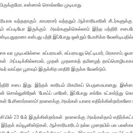
யிருக்குமோ, என்னால் சொல்லவே முடியாது.
திரியாக வந்ததாகும். காமராசர் வந்ததும் ஆச்சாரியாரின் சீடர்களுக்க
க்கும் எப்படியோ இருக்கும். அவர்களுக்கெல்லாம் இந்த மந்திரி ச
ண்டியதுதானா என்பது பற்றி இப்போது ஒன்றும் யோசிக்க வேண்டியதில
ர முடியவில்லை. சுப்பராயன், சுப்பராயலு ரெட்டியார், பிரகாசம், ஓமா
்றார்கள். அப்படிக்கில்லாமல், முதன் முதலாகத் தமிழைத் தாய்மொழிய
இவர் வாய்தா பூராவும் இருக்கிற மாதிரி இருக்க வேண்டும்.
திரி சபை இது. இந்தக் காரியம் மிகமிகப் பெருமையானது. இன்றைக
 சொல்லுகிறேன் ‘போய்ப் பாரேன்; இப்போது எங்கே உட்கார்ந்து கொண்
்கள் பேசினார்களாம்! நாளைக்கு அவர்கள் யாரை எதிர்க்கின்றார்களோ ப
சி'யில் 23 பேர் இருக்கின்றார்கள். நாளைக்கு அவர்கள்தாம் எதிர்க்கட
 இந்தக் கம்யூனிஸ்டுகள், ஆச்சாரியாரிடம் நல்ல முறையில் பல பலன்க