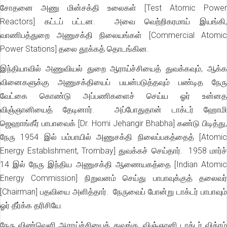
சோதனை அணு மின்சக்தி உலைகள் [Test Atomic Power
Reactors] கட்டப் பட்டன. அவை வெற்றிகரமாய் இயங்கி,
வாணிபத்துறை அணுசக்தி நிலையங்கள் [Commercial Atomic
Power Stations] தலை தூக்கத் தொடங்கின.
இந்தியாவில் அணுவியல் துறை ஆராய்ச்சியைத் துவக்கவும், ஆக்க
வினைகளுக்கு அணுசக்தியைப் பயன்படுத்தவும் பண்டித நேரு
வேட்கை கொண்டு அப்பணிகளைச் செய்ய ஓர் உன்னத
விஞ்ஞானியைத் தேடினார். அப்போதுதான் டாக்டர் ஹோமி
ஜெஹாங்கீர் பாபாவைக் [Dr. Homi Jehangir Bhabha] கண்டு பிடித்து,
நேரு 1954 இல் பம்பாயில் அணுசக்தி நிலைப்பகத்தைத் [Atomic
Energy Establishment, Trombay] துவக்கச் செய்தார். 1958 மார்ச்
14 இல் நேரு இந்திய அணுசக்தி ஆணையகத்தை [Indian Atomic
Energy Commission] நிறுவனம் செய்து பாபாவுக்குத் தலைவர்
[Chairman] பதவியை அளித்தார். நேருவைப் போன்று டாக்டர் பாபாவும்
ஓர் தீர்க்க தரிசியே.
நேரு விண்வெளி ஆராய்ச்சியைத் துவங்க, விஞ்ஞானி டாக்டர் விக்ரம்