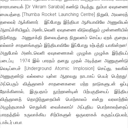
சாராபாயைக் [Dr Vikram Sarabai] கண்டு பிடித்து, தும்பா ஏவுகணை
மையத்தை [Thumba Rocket Launching Centre] நிறுவி, அவரைத்
தலைவர் ஆக்கினார். இப்போது இந்தியா ஆசியாவிலே அணுவியல்
ஆராய்ச்சியிலும், அண்டவெளி ஏவுகணை விடுவதிலும் முன்னணியில்
நிற்கிறது. அணுசக்தி நிலையத்தை நிறுவனம் செய்ய ஏறக் குறைய
எல்லாச் சாதனங்களும் இந்தியாவிலே இப்போது உற்பத்தி யாகின்றன!
அதுபோல் அண்டவெளி ஏவுகணைகள் முழுக்க முழுக்க இந்தியப்
படைப்பு. 1974 இல் பாரதம் தனது முதல் அடித்தள அணுகுண்டு
வெடிப்பைச் [Underground Atomic Implosion] செய்து, உலகில்
அணுகுண்டு வல்லமை யுள்ள ஆறாவது நாடாகப் பெயர் பெற்றது!
அப்பெரும் விஞ்ஞானச் சாதனைகளை மற்ற நாடுகளுடன் ஒப்பு
நோக்கினால், இருபதாம் நூற்றாண்டின் பிற்பகுதியைப் இந்திய
விஞ்ஞானத் தொழிற்துறையின் பொற்காலம் என்று வரலாற்றில்
அழுத்தமாகச் செதுக்கி வைக்கலாம்! அப்புதிய பொற்காலத்தைப்
பாரதத்தில் உருவாக்கிய சிற்பிகளுள் ஒருவராகக் கருதப்படுபவர்,
டாக்டர் பாபா.