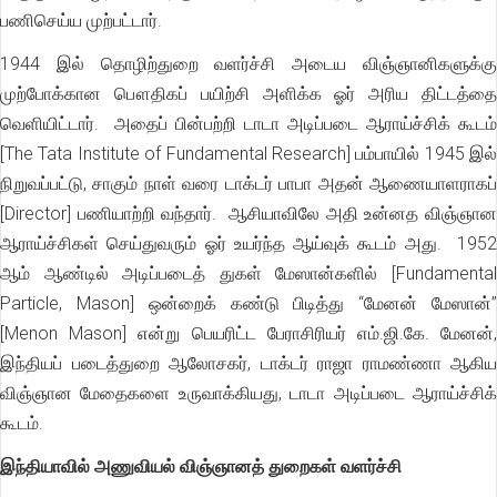
பணிசெய்ய முற்பட்டார்.
1944 இல் தொழிற்துறை வளர்ச்சி அடைய விஞ்ஞானிகளுக்கு
முற்போக்கான பௌதிகப் பயிற்சி அளிக்க ஓர் அரிய திட்டத்தை
வெளியிட்டார். அதைப் பின்பற்றி டாடா அடிப்படை ஆராய்ச்சிக் கூடம்
[The Tata Institute of Fundamental Research] பம்பாயில் 1945 இல்
நிறுவப்பட்டு, சாகும் நாள் வரை டாக்டர் பாபா அதன் ஆணையாளராகப்
[Director] பணியாற்றி வந்தார். ஆசியாவிலே அதி உன்னத விஞ்ஞான
ஆராய்ச்சிகள் செய்துவரும் ஓர் உயர்ந்த ஆய்வுக் கூடம் அது. 1952
ஆம் ஆண்டில் அடிப்படைத் துகள் மேஸான்களில் [Fundamental
Particle, Mason] ஒன்றைக் கண்டு பிடித்து “மேனன் மேஸான்”
[Menon Mason] என்று பெயரிட்ட பேராசிரியர் எம்.ஜி.கே. மேனன்,
இந்தியப் படைத்துறை ஆலோசகர், டாக்டர் ராஜா ராமண்ணா ஆகிய
விஞ்ஞான மேதைகளை உருவாக்கியது, டாடா அடிப்படை ஆராய்ச்சிக்
கூடம்.
இந்தியாவில் அணுவியல் விஞ்ஞானத் துறைகள் வளர்ச்சி