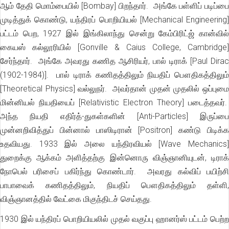
ஆம் தேதி மொம்பையில் [Bombay] பிறந்தார். அங்கே பள்ளிப் படிப்பை
முடித்துக் கொண்டு, யந்திரப் பொறியியல் [Mechanical Engineering]
பட்டம் பெற, 1927 இல் இங்கிலாந்து சென்று கேம்பிரிட்ஜ் கான்வில்
கையஸ் கல்லூரியில் [Gonville & Caius College, Cambridge]
சேர்ந்தார். அங்கே அவரது கணித ஆசிரியர், பால் டிராக் [Paul Dirac
(1902-1984)]. பால் டிராக் கணிதத்திலும் நியதிப் பௌதிகத்திலும்
[Theoretical Physics] வல்லுநர். அவர்தான் முதன் முதலில் ஒப்புமை
மின்னியல் நியதியைப் [Relativistic Electron Theory] படைத்தவர்.
அந்த நியதி எதிர்த்-துகள்களின் [Anti-Particles] இருப்பை
முன்னறிவித்துப் பின்னால் பாஸிடிரான் [Positron] கண்டு பிடிக்க
உதவியது. 1933 இல் அலை யந்திரவியல் [Wave Mechanics]
துறைக்கு ஆக்கம் அளித்தற்கு இன்னொரு விஞ்ஞானியுடன், டிராக்
நோபெல் பரிசைப் பகிர்ந்து கொண்டார். அவரது கல்விப் பயிற்சி
பாபாவைக் கணிதத்திலும், நியதிப் பௌதிகத்திலும் தள்ளி,
விஞ்ஞானத்தில் வேட்கை மிகுந்திடச் செய்தது.
1930 இல் யந்திரப் பொறியியலில் முதல் வகுப்பு ஹானர்ஸ் பட்டம் பெற்ற