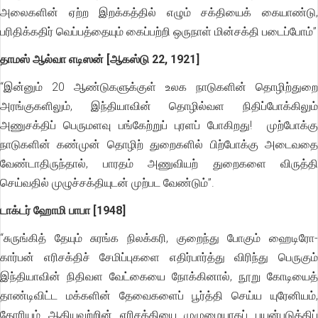
அலைகளின் ஏற்ற இறக்கத்தில் எழும் சக்தியைக் கையாண்டு,
பரிதிக்கதிர் வெப்பத்தையும் கைப்பற்றி ஒருநாள் மின்சக்தி படைப்போம்”
தாமஸ் ஆல்வா எடிஸன் [ஆகஸ்டு 22, 1921]
“இன்னும் 20 ஆண்டுகளுக்குள் உலக நாடுகளின் தொழிற்துறை
அரங்குகளிலும், இந்தியாவின் தொழில்வள நிதிப்போக்கிலும்
அணுசக்திப் பெருமளவு பங்கேற்றுப் புரளப் போகிறது! முற்போக்கு
நாடுகளின் கண்முன் தொழிற் துறைகளில் பிற்போக்கு அடைவதை
வேண்டாதிருந்தால், பாரதம் அணுவியற் துறைகளை விருத்தி
செய்வதில் முழுச்சக்தியுடன் முற்பட வேண்டும்”.
டாக்டர் ஹோமி பாபா [1948]
“சுருங்கித் தேயும் சுரங்க நிலக்கரி, குறைந்து போகும் ஹைடிரோ-
கார்பன் எரிசக்திச் சேமிப்புகளை எதிர்பார்த்து விரிந்து பெருகும்
இந்தியாவின் நிதிவள வேட்கையை நோக்கினால், நூறு கோடியைத்
தாண்டிவிட்ட மக்களின் தேவைகளைப் பூர்த்தி செய்ய யுரேனியம்,
தோரியம் ஆகியவற்றின் எரிசக்தியை முழுமையாகப் பயன்படுத்திப்