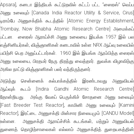
Apsara], கனடா இந்தியக் கூட்டுறவில் கட்டப் பட்ட “ஸைரஸ்” வெப்ப
அணு உலையும் [Canada India Reactor Utility & Service, Cirus]
டிராம்பே அணுசக்திக் கூடத்தில் [Atomic Energy Establishment,
Trombay, Now Bhabha Atomic Research Centre] அமைக்கப்
பட்டன. ஸைரஸ் ஆராய்ச்சி அணு உலையை இயக்க 1957 இல் பல
எஞ்சினியர்கள், விஞ்ஞானிகள் கனடாவில் உள்ள NRX ஆய்வு உலையில்
பயிற்சி பெற அனுப்பட்டார்கள். 1960 இல் இயங்க ஆரம்பித்த ஸைரஸ்
அணு உலையை, பிரதமர் நேரு திறந்து வைத்தார். துவக்க விழாவிற்கு
அகில நாட்டு விஞ்ஞானிகள் பலர் வந்திருந்தனர்.
அடுத்து சென்னைக் கல்பாக்கத்தில் இரண்டாவது அணுவியல்
ஆய்வுக் கூடம் [Indira Gandhi Atomic Research Centre]
தோன்றியது. அங்கு வேகப் பெருக்கிச் சோதனை அணு உலையும்
[Fast Breeder Test Reactor], காமினி அணு உலையும் [Kamini
Reactor], இரட்டை அணுசக்தி மின்சார நிலையமும் [CANDU Model]
உள்ளன. அணுசக்தி ஆராய்ச்சிக் கூடங்கள், மற்றும் அணுவியல்
துணைத் தொழிற்சாலைகள் எல்லாம் அணுசக்தித் துறையகத்தின்