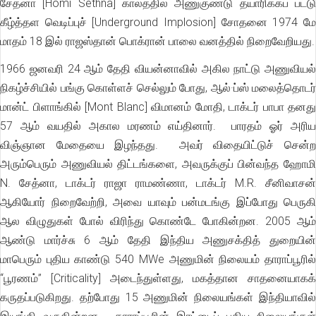
சேத்னா [Homi Sethna] காலத்தில் அணுகுண்டு தயாரிக்கப் பட்டு
கீழ்த்தள வெடிப்புச் [Underground Implosion] சோதனை 1974 மே
மாதம் 18 இல் ராஜஸ்தான் பொக்ரான் பாலை வனத்தில் நிறைவேறியது.
1966 ஜனவரி 24 ஆம் தேதி வியன்னாவில் அகில நாட்டு அணுவியல்
நிகழ்ச்சியில் பங்கு கொள்ளச் செல்லும் போது, ஆல்·ப்ஸ் மலைத்தொடர்
மான்ட் பிளாங்கில் [Mont Blanc] விமானம் மோதி, டாக்டர் பாபா தனது
57 ஆம் வயதில் அகால மரணம் எய்தினார். பாரதம் ஓர் அரிய
விஞ்ஞான மேதையை இழந்தது. அவர் விதையிட்டுச் சென்ற
அரும்பெரும் அணுவியல் திட்டங்களை, அவருக்குப் பின்வந்த ஹோமி
N. சேத்னா, டாக்டர் ராஜா ராமண்ணா, டாக்டர் M.R. சீனிவாசன்
ஆகியோர் நிறைவேற்றி, அவை யாவும் பன்மடங்கு இப்போது பெருகி
ஆல விழுதுகள் போல் விரிந்து கொண்டே போகின்றன. 2005 ஆம்
ஆண்டு மார்ச்சு 6 ஆம் தேதி இந்திய அணுசக்தித் துறையின்
மாபெரும் புதிய காண்டு 540 MWe அணுமின் நிலையம் தாராப்பூரில்
“பூரணம்” [Criticality] அடைந்துள்ளது, மகத்தான சாதனையாகக்
கருதப்படுகிறது. தற்போது 15 அணுமின் நிலையங்கள் இந்தியாவில்