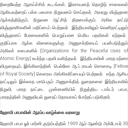
நிறைவேற்ற ஆராய்ச்சிக் கூடங்கள், இரசாயனத் தொழிற் சாலைகள்
ஆகியவற்றைப் பக்க பலமாக நிறுவனம் செய்தவர். அவரது விஞ்ஞான
ஆக்கத்திற்கும், நிறுவன ஆட்சித் திறமைக்கும், அகில நாட்டு
விஞ்ஞானிகளின் மதிப்பைப் பெற்றவர். இந்தியாவிலும் வெளிநாட்டிலும்
விஞ்ஞானப் பேரவைகளில் பொறுப்பான பெரிய பதவிகள் ஏற்றவர்.
குறிப்பாக ஆக்க வினைகளுக்கு அணுசக்தியைப் பயன்படுத்தும்
அகிலச் சபைகளில் [Organizations for the Peaceful Uses of
Atomic Energy] உயர்ந்த பதவி வகித்தவர். இந்தியாவின் பாரத ரத்னா
விருதையும், இங்கிலாந்தின் ·பெல்லோ ஆ·ப் ராயல் சொசைடி [Fellow
of Royal Society] கௌரவ அங்கிகரிப்பையும் பெற்றவர். எந்த ஆசிய
நாட்டிலும் இல்லாத மாபெரும் அணுசக்தித் துறைகளை இந்தியாவில்
நிறுவி, பாரத நாட்டை முன்னணியில் நிறுத்திய டாக்டர் பாபா,
பாரதத்தின் அணுவியல் துறைப் பிதாவாகப் போற்றப் படுகிறார்.
ஹோமி பாபாவின் ஆரம்ப வாழ்க்கை வரலாறு
ஹோமி பாபா ஓர் பார்ஸி குடும்பத்தில் 1909 ஆம் ஆண்டு அக்டோபர் 30