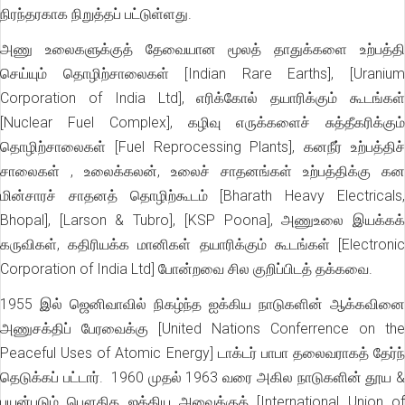
நிரந்தரகாக நிறுத்தப் பட்டுள்ளது.
அணு உலைகளுக்குத் தேவையான மூலத் தாதுக்களை உற்பத்தி
செய்யும் தொழிற்சாலைகள் [Indian Rare Earths], [Uranium
Corporation of India Ltd], எரிக்கோல் தயாரிக்கும் கூடங்கள்
[Nuclear Fuel Complex], கழிவு எருக்களைச் சுத்தீகரிக்கும்
தொழிற்சாலைகள் [Fuel Reprocessing Plants], கனநீர் உற்பத்திச்
சாலைகள்
, உலைக்கலன், உலைச் சாதனங்கள் உற்பத்திக்கு கன
மின்சாரச் சாதனத் தொழிற்கூடம் [Bharath Heavy Electricals,
Bhopal], [Larson & Tubro], [KSP Poona], அணுஉலை இயக்கக்
கருவிகள், கதிரியக்க மானிகள் தயாரிக்கும் கூடங்கள் [Electronic
Corporation of India Ltd] போன்றவை சில குறிப்பிடத் தக்கவை.
1955 இல் ஜெனிவாவில் நிகழ்ந்த ஐக்கிய நாடுகளின் ஆக்கவினை
அணுசக்திப் பேரவைக்கு [United Nations Conferrence on the
Peaceful Uses of Atomic Energy] டாக்டர் பாபா தலைவராகத் தேர்ந்
தெடுக்கப் பட்டார். 1960 முதல் 1963 வரை அகில நாடுகளின் தூய &
பயன்படும் பௌதிக ஐக்கிய அவைக்குத் [International Union of