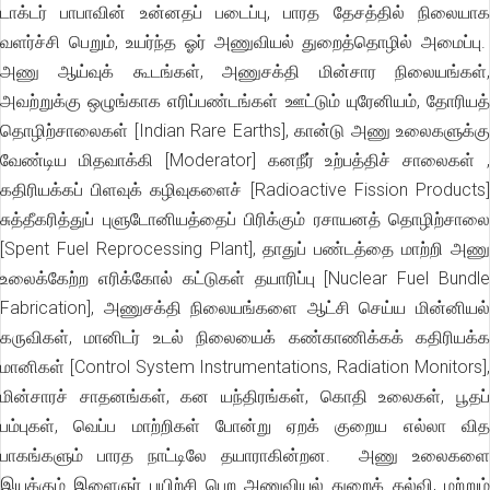
டாக்டர் பாபாவின் உன்னதப் படைப்பு, பாரத தேசத்தில் நிலையாக
வளர்ச்சி பெறும், உயர்ந்த ஓர் அணுவியல் துறைத்தொழில் அமைப்பு.
அணு ஆய்வுக் கூடங்கள், அணுசக்தி மின்சார நிலையங்கள்,
அவற்றுக்கு ஒழுங்காக எரிப்பண்டங்கள் ஊட்டும் யுரேனியம், தோரியத்
தொழிற்சாலைகள் [Indian Rare Earths], கான்டு அணு உலைகளுக்கு
வேண்டிய மிதவாக்கி [Moderator] கனநீர் உற்பத்திச் சாலைகள்
,
கதிரியக்கப் பிளவுக் கழிவுகளைச் [Radioactive Fission Products]
சுத்தீகரித்துப் புளுடோனியத்தைப் பிரிக்கும் ரசாயனத் தொழிற்சாலை
[Spent Fuel Reprocessing Plant], தாதுப் பண்டத்தை மாற்றி அணு
உலைக்கேற்ற எரிக்கோல் கட்டுகள் தயாரிப்பு [Nuclear Fuel Bundle
Fabrication], அணுசக்தி நிலையங்களை ஆட்சி செய்ய மின்னியல்
கருவிகள், மானிடர் உடல் நிலையைக் கண்காணிக்கக் கதிரியக்க
மானிகள் [Control System Instrumentations, Radiation Monitors],
மின்சாரச் சாதனங்கள், கன யந்திரங்கள், கொதி உலைகள், பூதப்
பம்புகள், வெப்ப மாற்றிகள் போன்று ஏறக் குறைய எல்லா வித
பாகங்களும் பாரத நாட்டிலே தயாராகின்றன. அணு உலைகளை
இயக்கும் இளைஞர் பயிற்சி பெற அணுவியல் துறைக் கல்வி, மற்றும்