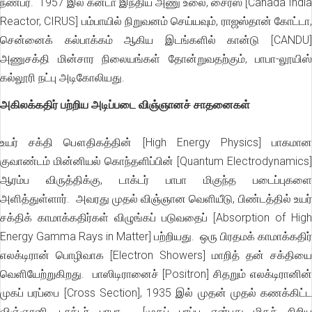
நண்பர். 1957 இல் கனடா இந்திய அணு உலை, சைரஸ் [Canada India
Reactor, CIRUS] பம்பாயில் நிறுவனம் செய்யவும், ராஜஸ்தான் கோட்டா,
சென்னைக் கல்பாக்கம் ஆகிய இடங்களில் கான்டு [CANDU]
அணுசக்தி மின்சார நிலையங்கள் தோன்றுவதற்கும், பாபா-லூயிஸ்
கல்லூரி நட்பு அடிகோலியது.
அகிலக்கதிர் பற்றிய அடிப்படை விஞ்ஞானச் சாதனைகள்
உயர் சக்தி பௌதிகத்தின் [High Energy Physics] பாகமான
குவாண்டம் மின்னியல் கொந்தளிப்பின் [Quantum Electrodynamics]
ஆரம்ப விருத்திக்கு, டாக்டர் பாபா மிகுந்த படைப்புகளை
அளித்துள்ளார். அவரது முதல் விஞ்ஞான வெளியீடு, பிண்டத்தில் உயர்
சக்திக் காமாக்கதிர்கள் விழுங்கப் படுவதைப் [Absorption of High
Energy Gamma Rays in Matter] பற்றியது. ஒரு பிரதமக் காமாக்கதிர்
எலக்டிரான் பொழிவாக [Electron Showers] மாறித் தன் சக்தியை
வெளியேற்றுகிறது. பாஸிடிரானைச் [Positron] சிதறும் எலக்டிரானின்
முகப் பரப்பை [Cross Section], 1935 இல் முதன் முதல் கணக்கிட்ட
விஞ்ஞானி, டாக்டர் பாபா. [முகப் பரப்பு என்பது மிகச் சிறிய