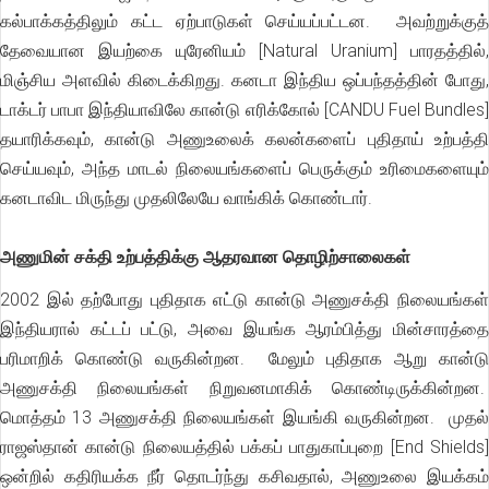
கல்பாக்கத்திலும் கட்ட ஏற்பாடுகள் செய்யப்பட்டன. அவற்றுக்குத்
தேவையான இயற்கை யுரேனியம் [Natural Uranium] பாரதத்தில்,
மிஞ்சிய அளவில் கிடைக்கிறது. கனடா இந்திய ஒப்பந்தத்தின் போது,
டாக்டர் பாபா இந்தியாவிலே கான்டு எரிக்கோல் [CANDU Fuel Bundles]
தயாரிக்கவும், கான்டு அணுஉலைக் கலன்களைப் புதிதாய் உற்பத்தி
செய்யவும், அந்த மாடல் நிலையங்களைப் பெருக்கும் உரிமைகளையும்
கனடாவிட மிருந்து முதலிலேயே வாங்கிக் கொண்டார்.
அணுமின் சக்தி உற்பத்திக்கு ஆதரவான தொழிற்சாலைகள்
2002 இல் தற்போது புதிதாக எட்டு கான்டு அணுசக்தி நிலையங்கள்
இந்தியரால் கட்டப் பட்டு, அவை இயங்க ஆரம்பித்து மின்சாரத்தை
பரிமாறிக் கொண்டு வருகின்றன. மேலும் புதிதாக ஆறு கான்டு
அணுசக்தி நிலையங்கள் நிறுவனமாகிக் கொண்டிருக்கின்றன.
மொத்தம் 13 அணுசக்தி நிலையங்கள் இயங்கி வருகின்றன. முதல்
ராஜஸ்தான் கான்டு நிலையத்தில் பக்கப் பாதுகாப்புறை [End Shields]
ஒன்றில் கதிரியக்க நீர் தொடர்ந்து கசிவதால், அணுஉலை இயக்கம்