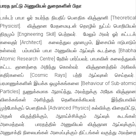
பாரத நாட்டு அணுவியல் துறைகளின் பிதா
டாக்டர் பாபா ஓர் உயர்ந்த நியதிப் பௌதிக விஞ்ஞானி [Theoretical
Physicist]. விஞ்ஞான மேதமையுடன் தொழில் நுட்பப் பொறியியல்
திறமும் [Engineering Skill] பெற்றவர். மேலும் அவர் ஓர் கட்டடக்
கலைஞர் [Architect]. கலைத்துவ ஞானமும், இசையில் ஈடுபாடும்
உள்ளவர். பம்பாயில் பாபா அணுவியல் ஆய்வுக் கூடத்தை [Bhabha
Atomic Research Centre] நேரில் பார்ப்பவர், பாபாவின் கலைத்துவக்
கட்டட ஞானத்தை அறிந்து கொள்வர். விஞ்ஞானத்தில் அகிலக்
கதிர்களைப் [Cosmic Rays] பற்றி ஆய்வுகள் செய்தவர்.
பரமாணுக்களின் இயக்க ஒழுக்கங்களை [Behaviour of Sub-atomic
Particles] நுணுக்கமாக ஆராய்ந்து, அவற்றுக்கு அநேக விஞ்ஞான
விளக்கங்கள் அளித்துத் தெளிவாக்கியவர். இந்தியாவில்
முற்போக்குப் பௌதிகக் [Advanced Physics] கல்விக்கு விதையிட்டு,
அதன் விருத்திக்கும், ஆராய்ச்சிக்கும் ஆய்வுக் கூடங்கள்
அமைத்தவர். பாரதத்தில் அணுவியல் விஞ்ஞான ஆய்வுக்கும்,
அணுசக்தி நிலையங்கள் அமைப்புக்கும் திட்டங்கள் வகுத்து அவற்றை