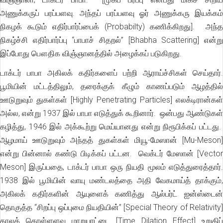
அணுக்கருப் பரப்பளவு. அந்தப் பரப்பளவு ஓர் அணுக்கரு இயக்கம்
நிகழக் கூடும் எதிர்பார்ப்பைக் (Probabilty) கணிக்கிறது]. அந்த
நிகழ்ச்சி எதிர்பார்ப்பு “பாபாச் சிதறல்” [Bhabha Scattering] என்று
இப்போது பௌதிக விஞ்ஞானத்தில் அழைக்கப் படுகிறது.
டாக்டர் பாபா அகிலக் கதிர்களைப் பற்றி ஆராய்ச்சிகள் செய்தார்.
பூமியின் மட்டத்திலும், தரைக்குக் கீழும் காணப்படும் ஆழத்தில்
ஊடுறுவும் துகள்கள் [Highly Penetrating Particles] எலக்டிரான்கள்
அல்ல, என்று 1937 இல் பாபா எடுத்துக் கூறினார். ஒன்பது ஆண்டுகள்
கழித்து, 1946 இல் அக்கூற்று மெய்யானது என்று நிரூபிக்கப் பட்டது.
ஆழமாய் ஊடுறுவும் அந்தத் துகள்கள் மியூ-மேஸான் [Mu-Meson]
என்று பின்னால் கண்டு பிடிக்கப் பட்டன. வெக்டர் மேஸான் [Vector
Meson] இருப்பதை, டாக்டர் பாபா ஒரு நியதி மூலம் எடுத்துரைத்தார்.
1938 இல் பூமியின் வாயு மண்டலத்தை அதி வேகமாய்த் தாக்கும்,
அகிலக் கதிர்களின் ஆயுளைக் கணித்து ஆல்பர்ட் ஐன்ஸ்டைன்
தொகுத்த “சிறப்பு ஒப்புமை நியதியின்” [Special Theory of Relativity]
காலக் கொள்ளளவு மாறுபாட்டை [Time Dilation Effect] உறுதிப்