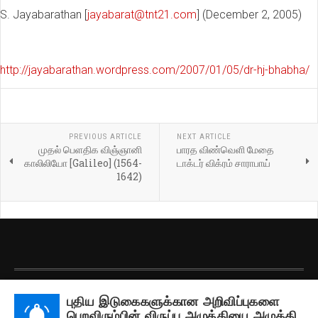
S. Jayabarathan [
jayabarat@tnt21.com
] (December 2, 2005)
http://jayabarathan.wordpress.com/2007/01/05/dr-hj-bhabha/
PREVIOUS ARTICLE
NEXT ARTICLE
முதல் பெளதிக விஞ்ஞானி
பாரத விண்வெளி மேதை
காலிலியோ [Galileo] (1564-
டாக்டர் விக்ரம் சாராபாய்
1642)
பதிப்புரிமை © 2026 தமிழரங்கம். அனைத்து உரிமைகளும் கையிருப்பில் கொண்டது.
புதிய இடுகைகளுக்கான அறிவிப்புகளை
Designed by
JoomlArt.com
.
பெறவிரும்பின் விருப்பு அழுத்தியை அழுத்தி