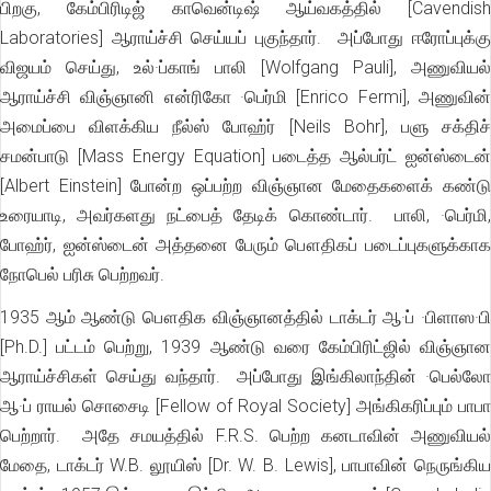
பிறகு, கேம்பிரிடிஜ் காவென்டிஷ் ஆய்வகத்தில் [Cavendish
Laboratories] ஆராய்ச்சி செய்யப் புகுந்தார். அப்போது ஈரோப்புக்கு
விஜயம் செய்து, உல்·ப்காங் பாலி [Wolfgang Pauli], அணுவியல்
ஆராய்ச்சி விஞ்ஞானி என்ரிகோ ·பெர்மி [Enrico Fermi], அணுவின்
அமைப்பை விளக்கிய நீல்ஸ் போஹ்ர் [Neils Bohr], பளு சக்திச்
சமன்பாடு [Mass Energy Equation] படைத்த ஆல்பர்ட் ஐன்ஸ்டைன்
[Albert Einstein] போன்ற ஒப்பற்ற விஞ்ஞான மேதைகளைக் கண்டு
உரையாடி, அவர்களது நட்பைத் தேடிக் கொண்டார். பாலி, ·பெர்மி,
போஹ்ர், ஐன்ஸ்டைன் அத்தனை பேரும் பௌதிகப் படைப்புகளுக்காக
நோபெல் பரிசு பெற்றவர்.
1935 ஆம் ஆண்டு பௌதிக விஞ்ஞானத்தில் டாக்டர் ஆ·ப் ·பிளாஸ·பி
[Ph.D.] பட்டம் பெற்று, 1939 ஆண்டு வரை கேம்பிரிட்ஜில் விஞ்ஞான
ஆராய்ச்சிகள் செய்து வந்தார். அப்போது இங்கிலாந்தின் ·பெல்லோ
ஆ·ப் ராயல் சொசைடி [Fellow of Royal Society] அங்கிகரிப்பும் பாபா
பெற்றார். அதே சமயத்தில் F.R.S. பெற்ற கனடாவின் அணுவியல்
மேதை, டாக்டர் W.B. லூயிஸ் [Dr. W. B. Lewis], பாபாவின் நெருங்கிய