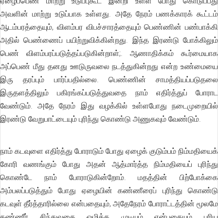
ஏழைப்பெண் மாற்று உடுப்புகூட இன்றி உள்ள போது கொடுப்பது
அவளின் மாற்று உடுப்பாக உள்ளது. அதே நேரம் பணக்காரக் கூட்டம்
ஆடம்பரத்தையும், விளம்பர விபச்சாரத்தையும் பெண்ணின் பண்பாக்கி
அதில் பெண்ணைப் பயிற்றுவிக்கின்றது. இந்த இரண்டு போக்கிலும்
பெண் விளம்பரப்படுத்தப்படுகின்றாள்;. ஆணாதிக்கம் கூர்மையாக
அப்பெண் மீது தனது ஊடுருவலை நடத்துகின்றது என்ற உண்மையை
இரு தரப்பும் பார்ப்பதில்லை. பெண்ணின் சாமத்தியப்படுதலை
இருதளத்திலும் பகிரங்கப்படுத்துவதை நாம் எதிர்த்துப் போராட
வேண்டும். அதே நேரம் இது வழக்கில் உள்ளபோது நடைமுறையில்
இரண்டு வேறுபாட்டையும் புரிந்து கொண்டு அணுகவும் வேண்டும்.
நாம் கடவுளை எதிர்த்து போராடும் போது ஏழைக் குடும்பம் நிம்மதியைக்
கோரி வணங்கும் போது அதன் ஆத்மார்த்த நிம்மதியைப் புரிந்து
கொண்டே நாம் போராடுகின்றோம். மதத்தின் பிற்போக்கை
அம்பலப்படுத்தும் போது ஏழையின் கண்ணீரைப் புரிந்து கொண்டு
கடவுள் தீர்த்தாரில்லை என்பதையும், அதேநேரம் போராட்டத்தின் மூலமே
கண்ணீர் சிந்துவதை ஒழிக்க முடியும் என்பதையும் புரிய