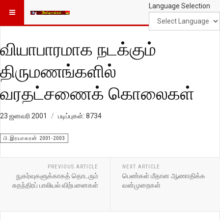
Language Selection
வியாபாரமாக நடக்கும்
திருமணங்களில்
வரதட்சணைக் கொலைகள்
23 ஜனவரி 2001
படிப்புகள்: 8734
பி.இரயாகரன் 2001-2003
PREVIOUS ARTICLE
NEXT ARTICLE
நுகர்வுகளுக்காகத் தொடரும்
பெண்கள் மீதான ஆணாதிக்க
சுதந்திரப் பாலியல் விற்பனைகள்
வன்முறைகள்