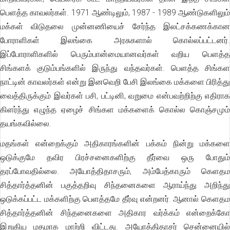
பெளத்த காவலர்கள். 1971 ஆண்டிலும், 1987 - 1989 ஆண்டுகளிலும்
மக்கள் விடுதலை முன்னணியைச் சேர்ந்த இலட்சக்கணக்கான
போராளிகள் இலங்கை அரசுகளால் கொல்லப்பட்டனர்.
இப்போராளிகளில் பெரும்பான்மையானவர்கள் வறிய பெளத்த
சிங்களக் குடும்பங்களில் இருந்து வந்தவர்கள். பெளத்த சிங்கள
நாட்டின் காவலர்கள் என்று இனவெறி பேசி இலங்கை மக்களை பிரித்து
வைத்திருக்கும் இவர்கள் பசி, பட்டினி, வறுமை என்பவற்றிற்கு எதிராக
கிளர்ந்து எழுந்த ஏழைச் சிங்கள மக்களைக் கொல்ல கொஞ்சமும்
தயங்கவில்லை.
மதங்கள் என்றைக்கும் அதிகாரங்களின் பக்கம் நின்று மக்களை
ஒடுக்குமே தவிர பிரச்சனைகளிற்கு தீர்வை ஒரு போதும்
தரப்போவதில்லை. அயோத்திதாசரும், அம்பேத்காரும் கெளதம
சித்தார்த்தனின் பகுத்தறிவு சிந்தனைகளை ஆராய்ந்து அறிந்து
ஒடுக்கப்பட்ட மக்களிற்கு பெளத்தமே தீர்வு என்றனர். ஆனால் கெளதம
சித்தார்த்தனின் சிந்தனைகளை அதிகார வர்க்கம் என்றைக்கோ
இறுகிய மதமாக மாற்றி விட்டது. அயோத்திதாசர் சென்னையில்