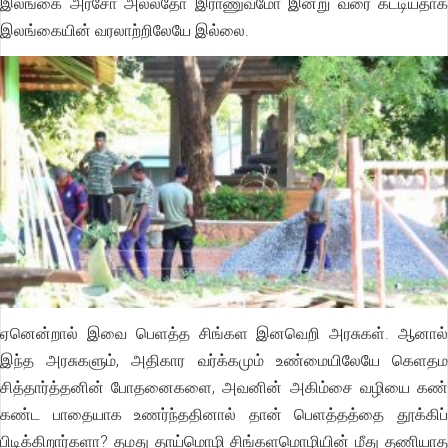
இலங்கை அரசோ அல்லதோ இராணுவமோ இன்று வரை கட்டியதாக
இலங்கையின் வரலாற்றிலேயே இல்லை.
ஏனென்றால் இவை பெளத்த சிங்கள இனவெறி அரசுகள். ஆனால்
இந்த அரசுகளும், அதிகார வர்க்கமும் உண்மையிலேயே கெளதம
சித்தார்த்தனின் போதனைகளை, அவனின் அகிம்சை வழியை கண்
கண்ட பாதையாக உணர்ந்ததினால் தான் பெளத்தத்தை தூக்கிப்
பிடிக்கிறார்களா? தமது தாய்மொழி சிங்களமொழியின் மீது தணியாத