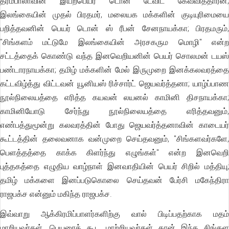
தர்மபாலாவின் இயற்பெயர் டொன் டேவிட் கேவவித்தாரன;
இலங்கையின் முதல் பிரதமர், மலையக மக்களின் குடியுரிமையை
பறித்தவனின் பெயர் டொன் ஸ் ரீபன் சேனநாயக்கா; பிரதமரும்,
"சிங்களம் மட்டுமே இலங்கையின் அரசகரும மொழி" என்ற
சட்டத்தைக் கொண்டு வந்த இனவெறியனின் பெயர் சொலமன் டயஸ்
பண்டாரநாயக்கா; தமிழ் மக்களின் மேல் இருமுறை இனக்கலவரத்தை
கட்டவிழ்த்து விட்டவன் யூனியஸ் ரிச்சார்ட் ஜெயவர்த்தனா; யாழ்ப்பாண
நூல்நிலையத்தை எரித்த கயவன் லயனல் காமினி திசநாயக்கா;
காமினியோடு சேர்ந்து நூல்நிலையத்தை எரித்தவனும்,
எண்பத்துமூன்று கலவரத்தின் போது ஜெயவர்த்தனாவின் காடையர்
கூட்டத்தின் தலைவனாக வன்முறை செய்தவனும், "சிங்களவர்களே,
பெளத்தத்தை காக்க கிளர்ந்து எழுங்கள்" என்ற இனவெறி
புத்தகத்தை எழுதிய வாழ்நாள் இனவாதியின் பெயர் சிறில் மத்தியு;
தமிழ் மக்களை இனப்படுகொலை செய்தவன் பேர்சி மகேந்திரா
ராஜபக்ச என்னும் மகிந்த ராஜபக்ச.
இவ்வாறு ஆக்கிரமிப்பாளர்களிற்கு வால் பிடிப்பதற்காக மதம்
மாறியவர்கள், பெயரைக் கூட மாற்றியவர்கள் தான் இந்த சிங்கள